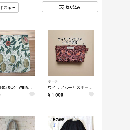
絞り込み
ッド表示
糸
ポーチ
“MORRIS &Co” William Morris コットン生地 ハギレ “ Fruit ( フルーツ)”
ウイリアムモリスポーチ、ハンドメイド、いちご泥棒、茶系ポーチ、化粧ポーチ、ペンケース、通帳入れ、
0
¥
1,000