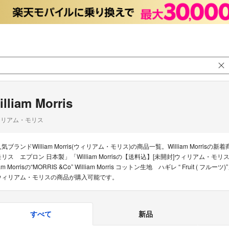
illiam Morris
ィリアム・モリス
気ブランドWilliam Morris(ウィリアム・モリス)の商品一覧。William Morrisの新
モリス エプロン 日本製」「William Morrisの【送料込】[未開封]ウィリアム・モリス 
am Morrisの“MORRIS &Co” William Morris コットン生地 ハギレ “ Fru
ウィリアム・モリスの商品が購入可能です。
すべて
新品