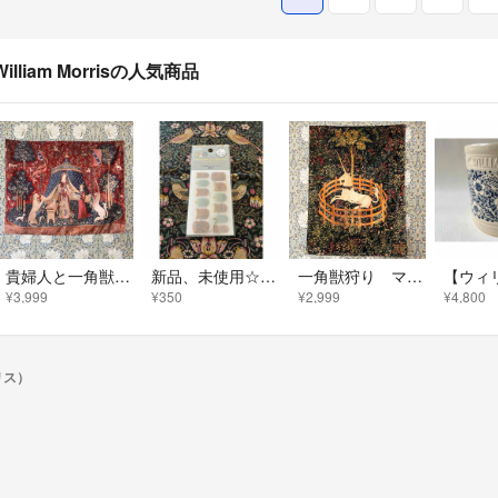
William Morrisの人気商品
貴婦人と一角獣 タペストリー マルチクロス 生地 布 ハギレ ユニコーン 赤
新品、未使用☆ ジェル風ネイルシール ハンド ウィリアムモリス 二重の枝
一角獣狩り マルチクロス ユニコーン タペストリー テーブルクロス 布 絵画 緑
¥3,999
¥350
¥2,999
¥4,800
モリス）