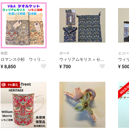
布団
ポーチ
エコバ
ロマンス小杉 ウィリアムモリス タオルケット No.３２ いちご泥棒 2枚
ウィリアムモリス × セリア ティッシュケースドローストリングポーチ 3点セット
¥
8,850
¥
700
¥
50
5%還元