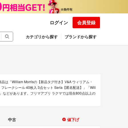
ログイン
会員登録
カテゴリから探す
ブランドから探す
着商品は「William Morrisの【新品タグ付き】V&A ウィリアム・
フレークシール 40枚入 3点セット Seria【匿名配送】」「Will
it ( フルーツ)”」などがあります。フリマアプリ ラクマでは現在800点以上の
中古
値下げ