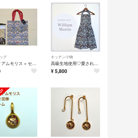
ッグ
キッチン小物
ウィリアムモリス × セリア PPバッグドローストリングバッグ 2点セット 新品
高級生地使用♡愛され ハンドメイドエプロン 大人用 ウィリアムモリス いちご泥棒 モノトーン
0
¥
5,800