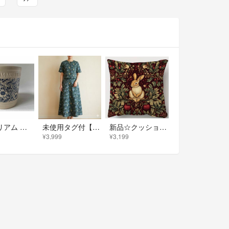
【ウィリアム モリス】フローラルシリンダー16 可愛い 植木鉢 クリーム ブルー
未使用タグ付【ウィリアムモリス】セットアップ 2way アイリス 鳥 花 総柄
新品☆クッションカバー☆１点 ☆ウィリアムモリス☆ウサギ×花・果物☆可愛い☆素敵
¥3,999
¥3,199