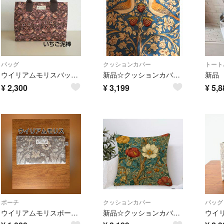
バッグ
クッションカバー
トート
ウイリアムモリスバッグ、いちご泥棒、ハンドメイド、トートバッグ、茶系、和装バッグ、着物バッグ、
新品☆クッションカバー☆１点 ☆ウィリアムモリス☆鳥×苺×白い花☆爽やかブルー☆
¥
2,300
¥
3,199
¥
5,8
ポーチ
クッションカバー
バッグ
ウイリアムモリスポーチ、化粧ポーチ、ペンケース、お薬手帳入れ、ボタニカル柄
新品☆クッションカバー☆１点☆ウィリアムモリス☆ブルーグリーンに花☆色合い素敵☆