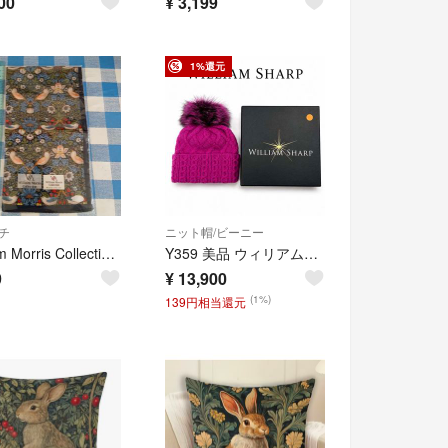
00
¥
3,199
1%還元
チ
ニット帽/ビーニー
William Morris Collection モリス いちご泥棒 ハンカチ
Y359 美品 ウィリアムシャープ カシミヤ100% 上品 ニット帽 レディース
9
¥
13,900
(1%)
139円相当還元