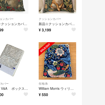
ョンカバー
クッションカバー
新品☆クッションカバー☆１点 ☆片面柄☆ウィリアムモリス☆ウサギ×赤い実☆可愛い
新品☆クッションカバー☆１点 ☆ウィリアムモリス☆ウサギ×花☆可愛い☆素敵☆
99
¥
3,199
/カバー
生地/糸
新品 V&A ボックスシーツ 綿100% 日本製
William Morris ウィリアム・モリス コットン生地 ハギレ 『Strawberry Thief ( いちご泥棒 )』
00
¥
550