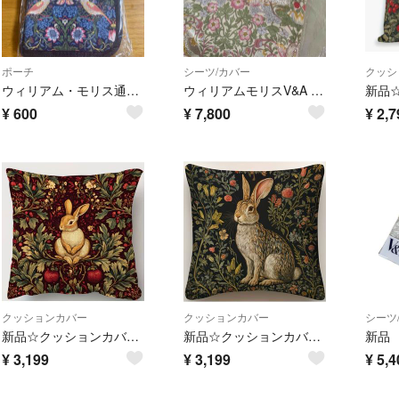
ポーチ
シーツ/カバー
クッシ
ウィリアム・モリス通院ポーチ
ウィリアムモリスV&A 掛け布団カバー シングル いちご泥棒150×210cm
¥
600
¥
7,800
¥
2,7
クッションカバー
クッションカバー
シーツ
新品☆クッションカバー☆１点 ☆ウィリアムモリス☆ウサギ×花・果物☆可愛い☆素敵
新品☆クッションカバー☆１点 ☆ウィリアムモリス☆ウサギ×花柄☆美しいデザイン☆
¥
3,199
¥
3,199
¥
5,4