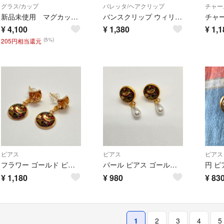
グラス/カップ
バレッタ/ヘアクリップ
チャー
新品未使用 マグカップ いちご泥棒 ウィリアムモリス イギリス製 食洗機対応
バンスクリップ ウィリアムモリス いちご泥棒 ヘアクリップ チューリップ
¥
4,100
¥
1,380
¥
1,1
(5%)
205円相当還元
ピアス
ピアス
ピアス
フラワー ゴールド ピアス ウィリアムモリス ストロベリーシーフ いちご泥棒
パール ピアス ゴールド ウィリアムモリス いちご泥棒 ストロベリーシーフ
¥
1,180
¥
980
¥
83
1
2
3
4
5