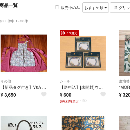
商品一覧
販売中のみ
おすすめ順
グリ
約800件中 1 - 36件
1%還元
その他
シール
生地/
【新品タグ付き】V&A ウィリアム・モリス エプロン 日本製
【送料込】[未開封]ウィリアム・モリス フレークシール 40枚入 3点セット Seria【匿名配送】
¥
3,650
¥
600
¥
32
(1%)
6円相当還元