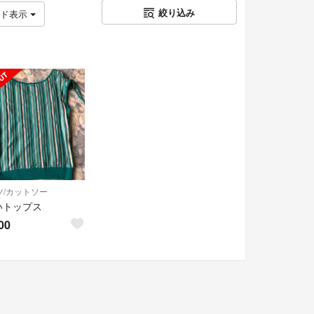
絞り込み
ッド表示
ツ/カットソー
いトップス
00