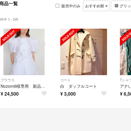
商品一覧
販売中のみ
おすすめ順
グリ
件中 1 - 3件
ブラウス
コート
Tシャ
Nozomiii様専用 新品未使用タグ付き amica kidsブラウス
白 ダッフルコート
アナ
¥
24,500
¥
3,000
¥
6,5