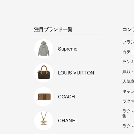
注目ブランド一覧
コン
ブラ
Supreme
カテ
ラン
買取
LOUIS
VUITTON
人気
キャ
COACH
ラクマp
ラク
集
CHANEL
ラク