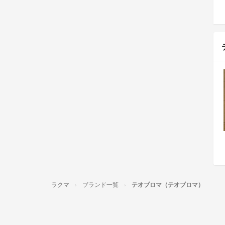
ラクマ
ブランド一覧
テオブロマ（テオブロマ）