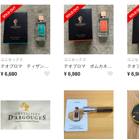
ユニセックス
ユニセックス
ユニセ
テオブロマ ティザンヌ EDP 50ml
テオブロマ ポムカネル EDP 50ml
¥
6,680
¥
6,980
¥
6,9