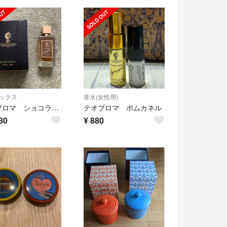
ックス
香水(女性用)
テオブロマ ショコラオランジェ EDP 50ml
テオブロマ ポムカネル
80
¥
880