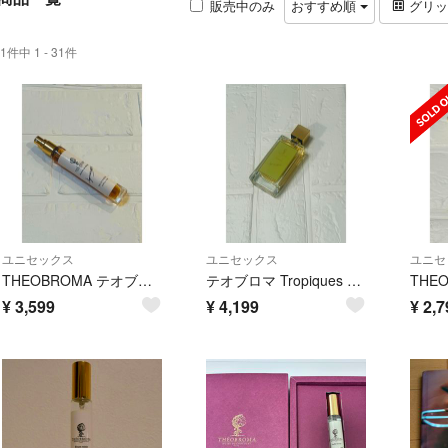
販売中のみ
おすすめ順
グリ
1件中 1 - 31件
ユニセックス
ユニセックス
ユニセ
THEOBROMA テオブロマ ババロア オ ショコラ 10ml
テオブロマ Tropiques トロピック オードパルファン 50ml
¥
3,599
¥
4,199
¥
2,7