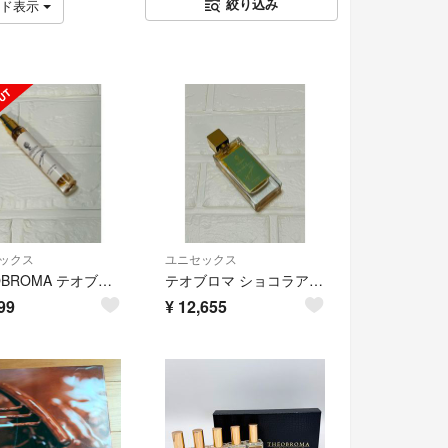
絞り込み
ッド表示
ックス
ユニセックス
THEOBROMA テオブロマ ババロア オ ショコラ 10ml
テオブロマ ショコラアラマント オードパルファン チョコミント
99
¥
12,655