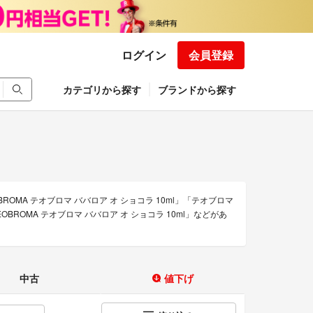
ログイン
会員登録
カテゴリから探す
ブランドから探す
MA テオブロマ ババロア オ ショコラ 10ml」「テオブロマ
OBROMA テオブロマ ババロア オ ショコラ 10ml」などがあ
中古
値下げ