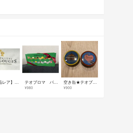
【非売品レア】Les Chevaliers d’Argougesトートバッグ
テオブロマ パッケージ
空き缶★テオブロマ THÉOBROMA キャビア チョコレート
¥980
¥900