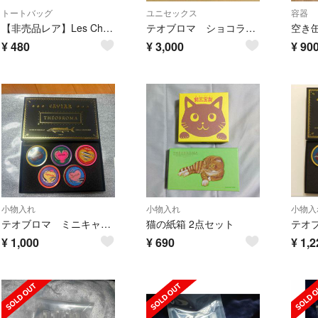
トートバッグ
ユニセックス
容器
【非売品レア】Les Chevaliers d’Argougesトートバッグ
テオブロマ ショコラオランジェ 4ml
¥
480
¥
3,000
¥
90
小物入れ
小物入れ
小物入
テオブロマ ミニキャビア 空き缶5個 小物入れ
猫の紙箱 2点セット
¥
1,000
¥
690
¥
1,2