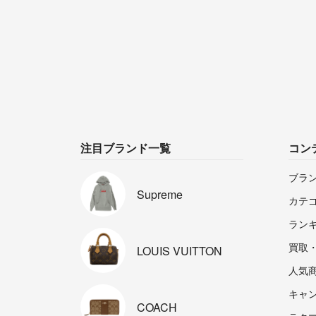
注目ブランド一覧
コン
ブラ
Supreme
カテ
ラン
買取
LOUIS
VUITTON
人気
キャ
COACH