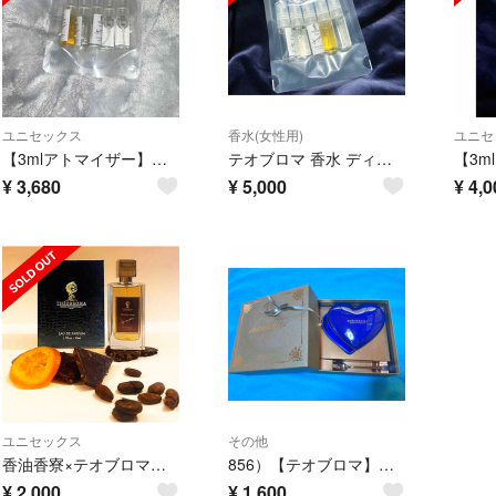
ユニセックス
香水(女性用)
ユニセ
【3mlアトマイザー】テオブロマ 香水 5種セット
テオブロマ 香水 ディスカバリーセット
¥
3,680
¥
5,000
¥
4,0
ユニセックス
その他
香油香寮×テオブロマ 限定コラボ香水 5ml
856）【テオブロマ】空き陶器とスプーンと空箱（リボン付）
¥
2,000
¥
1,600