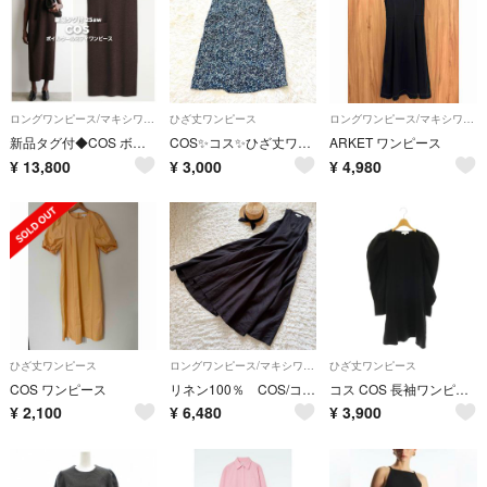
ロングワンピース/マキシワンピース
ひざ丈ワンピース
ロングワンピース/マキシワンピース
新品タグ付◆COS ボイルミディワンピース ジャンパースカート M サロペット
COS✨コス✨ひざ丈ワンピース ノースリーブ✨総柄✨バックデザイン オシャレ34
ARKET ワンピース
¥
13,800
¥
3,000
¥
4,980
ひざ丈ワンピース
ロングワンピース/マキシワンピース
ひざ丈ワンピース
COS ワンピース
リネン100％ COS/コス Aライン ボリュームマキシワンピース ブラック
コス COS 長袖ワンピース 異素材切替 ミディ ひざ丈 XS 黒 /HS
¥
2,100
¥
6,480
¥
3,900