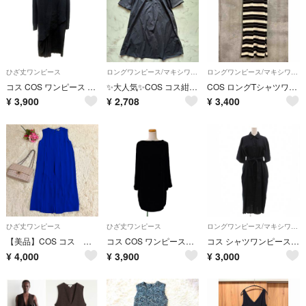
ひざ丈ワンピース
ロングワンピース/マキシワンピース
ロングワンピース/マキシワンピース
コス COS ワンピース ひざ丈 長袖 XS 黒 ブラック /MN
✨大人気✨COS コス紺 ネイビー 半袖ロングワンピース M HN121
COS ロングTシャツワンピース
¥
3,900
¥
2,708
¥
3,400
ひざ丈ワンピース
ひざ丈ワンピース
ロングワンピース/マキシワンピース
【美品】COS コス ノースリーブプリーツワンピースドレス ブルー S 32 青
コス COS ワンピース長袖 ミニ EUR 38 黒 ブラック
コス シャツワンピース ロング丈 XS 紺 ネイビー 襟付き 半袖
¥
4,000
¥
3,900
¥
3,000