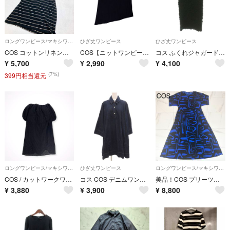
ロングワンピース/マキシワンピース
ひざ丈ワンピース
ひざ丈ワンピース
COS コットンリネンマキシＴシャツワンピース ボーダー ブラック Ｍ 半袖
COS【ニットワンピース】
コス ふくれジャガード ノースリーブワンピース 膝丈 EUR L ブラック
¥
5,700
¥
2,990
¥
4,100
(7%)
399円相当還元
ロングワンピース/マキシワンピース
ひざ丈ワンピース
ロングワンピース/マキシワンピース
COS / カットワークワンピース SIZE:36
コス COS デニムワンピース 36 長袖 ひざ丈 インディゴブルー 襟付き
美品！COS プリーツ ロングワンピース マキシ丈 総柄 ブルー ブラック 希少
¥
3,880
¥
3,900
¥
8,800