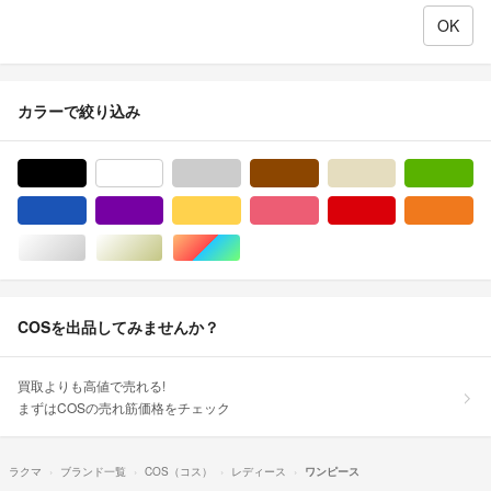
カラーで絞り込み
ブラック/黒色系
ホワイト/白色系
グレー/灰色系
ブラウン/茶色系
ベージュ系
グ
ブルー・ネイビー/青色系
パープル/紫色系
イエロー/黄色系
ピンク/桃色系
レッド/赤色系
オ
シルバー/銀色系
ゴールド/金色系
マルチカラー
COSを出品してみませんか？
買取よりも高値で売れる!
まずはCOSの売れ筋価格をチェック
ラクマ
ブランド一覧
COS（コス）
レディース
ワンピース