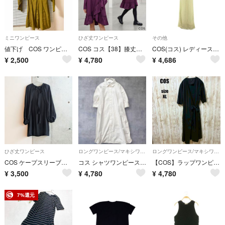
ミニワンピース
ひざ丈ワンピース
その他
値下げ COS ワンピース 長袖 ミニワンピ
COS コス【38】膝丈ワンピース 赤紫 アシンメトリー 2way 万能 フリル
COS(コス) レディース ワンピース その他ワンピース
¥
2,500
¥
4,780
¥
4,686
ひざ丈ワンピース
ロングワンピース/マキシワンピース
ロングワンピース/マキシワンピース
COS ケープスリーブ膝丈ワンピース ボレロ ブラック
コス シャツワンピース ロング丈 コットン 半袖 白（12）大きいサイズ
【COS】ラップワンピース ブラック 半袖 XL シンプル きれいめカジュアル
¥
3,500
¥
4,780
¥
4,780
7%還元