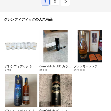
1
2
グレンフィディックの人気商品
グレンフィデック ショットグラス 6個入り【AFI26】【中古】
Glenfiddich LED カラビナ付ライト グレンフィディック
グレンモーレンジ グランドヴィンテージ1998 GLENMORANGIE 正規品
¥710
¥1,000
¥128,000
グレンフィディック 18年 VAT04 700ml
Glenfiddich グレンフィディック 750ml 43%