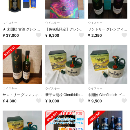
ウイスキー
ウイスキー
ウイスキー
★ 未開栓 古酒 グレンフィディック イチローズモルト ウイスキー2点セット
【免税店限定】グレンフィディック 15年 VAT 03 ギフトセット
サントリー グレンフィディック１５年（新）
¥
37,000
¥
9,300
¥
2,380
ウイスキー
ウイスキー
ウイスキー
サントリー グレンフィディック１２年
新品未開栓 Glenfiddich ピュアモルト・スコッチウィスキー お酒
未開栓 Glenfiddich ピュアモルト・スコッチウィスキー お酒
¥
4,300
¥
9,000
¥
9,500