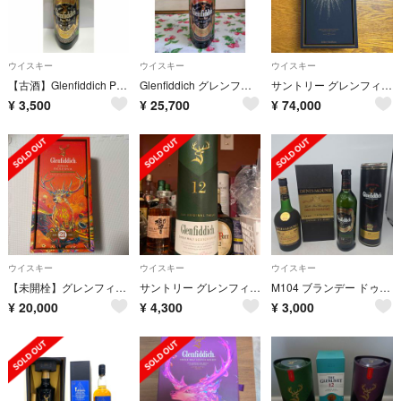
ウイスキー
ウイスキー
ウイスキー
【古酒】Glenfiddich Pure Malt グレンフィディック 43度
Glenfiddich グレンフィディック ピュアモルト ウイスキー 1L
サントリー グレンフィディック２３年グランクリュ
¥
3,500
¥
25,700
¥
74,000
ウイスキー
ウイスキー
ウイスキー
【未開栓】グレンフィディック 21年 グランレゼルヴァ 免税店限定 箱付
サントリー グレンフィディック１２年
M104 ブランデー ドゥ二ムニエ VSOP グレンフィディック12年
¥
20,000
¥
4,300
¥
3,000