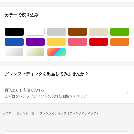
カラーで絞り込み
ブラック/黒色系
ホワイト/白色系
グレー/灰色系
ブラウン/茶色系
ベージュ系
グ
ブルー・ネイビー/青色系
パープル/紫色系
イエロー/黄色系
ピンク/桃色系
レッド/赤色系
オ
シルバー/銀色系
ゴールド/金色系
マルチカラー
グレンフィディックを出品してみませんか？
買取よりも高値で売れる!
まずはグレンフィディックの売れ筋価格をチェック
ラクマ
ブランド一覧
グレンフィディック（グレンフィディック）