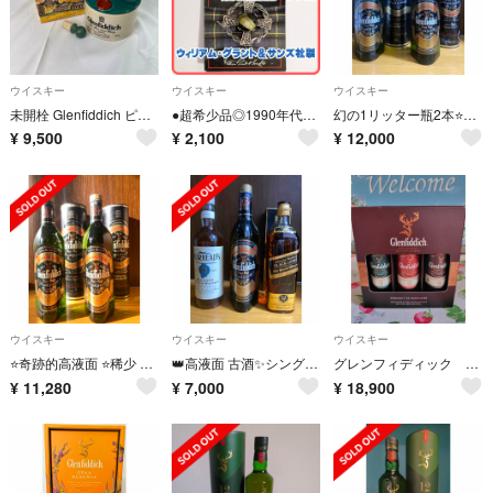
ウイスキー
ウイスキー
ウイスキー
未開栓 Glenfiddich ピュアモルト スコッチウィスキー 酒
●超希少品◎1990年代製■未使用★グレンフィディック ケルティック ブローチ
幻の1リッター瓶2本⭐️奇跡的高液面 ⭐️美品シングルモルト⭐️グレンフィデック⭐️古酒
¥
9,500
¥
2,100
¥
12,000
ウイスキー
ウイスキー
ウイスキー
⭐️奇跡的高液面 ⭐️稀少 シングルモルト⭐️グレンフィデック x2⭐️古酒⭐️
👑高液面 古酒✨シングルモルトグレンフィデック✨ジョニーウォーカー✨ミュアヘッズ
グレンフィディック シングルモルト ウイスキー 50ml ギフトセット
¥
11,280
¥
7,000
¥
18,900