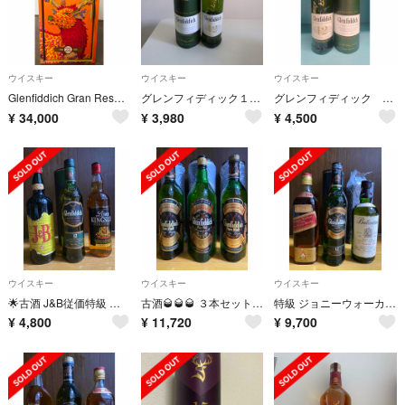
ウイスキー
ウイスキー
ウイスキー
Glenfiddich Gran Reserva 21年 グレンフィディック
グレンフィディック１２年
グレンフィディック ウイスキー
¥
34,000
¥
3,980
¥
4,500
ウイスキー
ウイスキー
ウイスキー
🌟古酒 J&B従価特級 グレンフィディック １２年 ロードキングスレイ
古酒🥃🥃🥃 ３本セット 1125ml 💫大容量 750mlx2グレンフィディック
特級 ジョニーウォーカー バランタイングレンフィディック１２年スペシャルリザーブ
¥
4,800
¥
11,720
¥
9,700