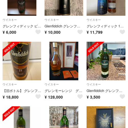
ウイスキー
ウイスキー
ウイスキー
グレンフィディック ピュアモルト 43度 old
Glenfiddich グレンフィディック 750ml 43%
グレンフィディック 18年 VAT04 700ml
¥
6,000
¥
10,000
¥
11,799
ウイスキー
ウイスキー
ウイスキー
【旧ボトル】 グレンフィディック 21年 グランレゼルヴァ ラムカスク
グレンモーレンジ グランドヴィンテージ1998 GLENMORANGIE 正規品
Glenfiddich グレンフィディック 12年 700ml 箱付 未開封
¥
18,800
¥
128,000
¥
3,500