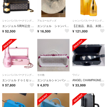
シャンパン/スパークリングワイン
アルコールグッズ
シャンパン/スパークリングワイン
エンジェル 5周年記念 ファージップタイプ シャンパン ブリュット 新品未開封
エンジェル シャンパンクーラー
【正規品、新品、未開栓】エンジェルヴィンテージ
¥
52,500
¥
16,500
¥
121,000
シャンパン/スパークリングワイン
その他
ワイン
エンジェル ドゥミセックローズ ピンク シャンパン レザータイプ 新品未開封
エンジェルシャンパン バレンタイン限定 箱のみ ファータイプ
ANGEL CHAMPAGNE■シャンパン エンジェル ブリュット ブラック
¥
57,800
¥
4,970
¥
33,999