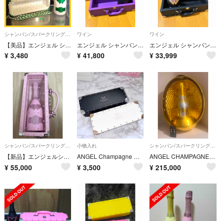
シャンパン/スパークリングワイン
ワイン
ワイン
【美品】エンジェル シャンパン ホワイト グリーン 空箱 ケース ボトル 鍵付
エンジェル シャンパン ヘイロー パープル 750ml
エンジェル シャンパン ブリュット 750ml
¥
3,480
¥
41,800
¥
33,999
シャンパン/スパークリングワイン
小物入れ
シャンパン/スパークリングワイン
【新品】エンジェルシャンパン ドゥミセック ロゼ
ANGEL Champagne エンジェル 白 黒 空箱
ANGEL CHAMPAGNE Vintage2008 Gold Egg 箱付き
¥
55,000
¥
3,500
¥
215,000