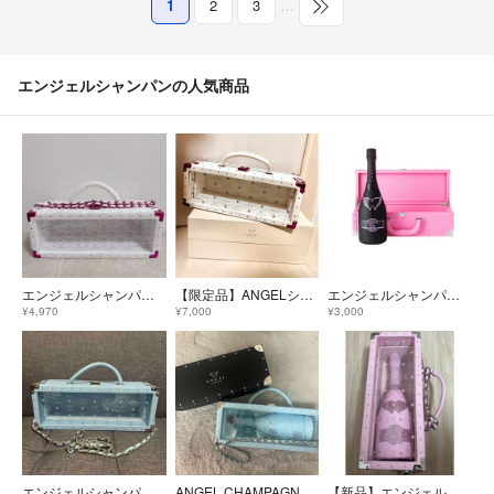
1
2
3
…
エンジェルシャンパンの人気商品
エンジェルシャンパン バレンタイン限定 箱のみ ファータイプ
【限定品】ANGELシャンパン 白 鍵付きBOX バレンタイン／ホワイトデー仕様
エンジェルシャンパン ヘイローピンク【空箱】
¥4,970
¥7,000
¥3,000
エンジェルシャンパン 空箱
ANGEL CHAMPAGNE エンジェル 空箱 ブラック2個 ブルー1個
【新品】エンジェルシャンパン ドゥミセック ロゼ