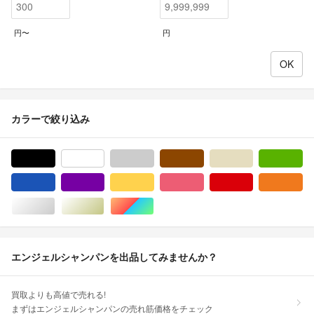
円〜
円
カラーで絞り込み
ブラック/黒色系
ホワイト/白色系
グレー/灰色系
ブラウン/茶色系
ベージュ系
グ
ブルー・ネイビー/青色系
パープル/紫色系
イエロー/黄色系
ピンク/桃色系
レッド/赤色系
オ
シルバー/銀色系
ゴールド/金色系
マルチカラー
エンジェルシャンパンを出品してみませんか？
買取よりも高値で売れる!
まずはエンジェルシャンパンの売れ筋価格をチェック