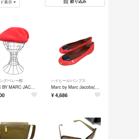
絞り込み
ッド表示
ング/ベレー帽
ハイヒール/パンプス
MARC BY MARC JACOBS ハンチング・ベレー帽 赤 【古着】【中古】【送料無料】
Marc by Marc Jacobs(マークバイマークジェイコブス) シューズ
00
¥
4,686