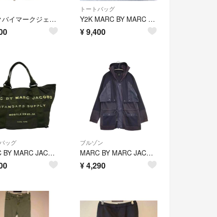
トートバッグ
マークバイマークジェイコブス ノーカラージャケット 長袖 ウール XS 黒
Y2K MARC BY MARC JACOBS レザー トートバッグ 黒 肩掛け ゴールドプレート ヴィンテージ アーカイブ
00
¥
9,400
バッグ
ブルゾン
MARC BY MARC JACOBS(マークバイマークジェイコブス) トートバッグ - M3121206 カーキ
MARC BY MARC JACOBS 異素材切り替え ジャケット ブルゾン ブラック系 レディース マークバイマークジェイコブス【中古】6-0722M∞
00
¥
4,290