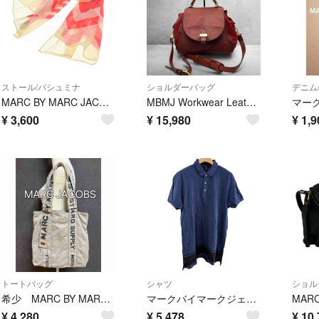
ストール/パシュミナ
ショルダーバッグ
デニム
MARC BY MARC JACOBS ストール 白 【古着】【中古】【送料無料】
MBMJ Workwear Leather 2Way Bag 3383
¥
3,600
¥
15,980
¥
1,9
トートバッグ
シャツ
ショル
希少 MARC BY MARC JACOBS トートバッグ グレー
マークバイマークジェイコブス Marc by Marc Jacobs シャツ ポロシャツ RN#103927 メンズ
¥
4,280
¥
5,478
¥
10,