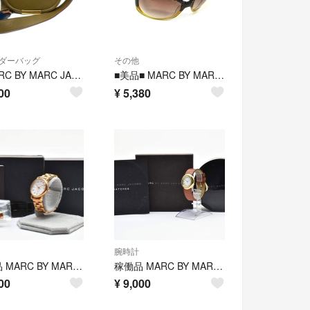
ダーバッグ
その他
◆MARC BY MARC JACOBS マークジェイコブス Luna Crossbody ショルダーバッグ 本革 牛革 レザー バッグ M0004365 027 レディース
■美品■ MARC BY MARC JACOBS マークバイマークジェイコブス MMJ 268/S ハート べっ甲調 サングラス メガネ 眼鏡 ブラウン系 DP5332
00
¥
5,380
腕時計
稼働品 MARC BY MARC JACOBS レディース腕時計 ローズゴールド
稼働品 MARC BY MARC JACOBS レディース腕時計 ゴールド
00
¥
9,000