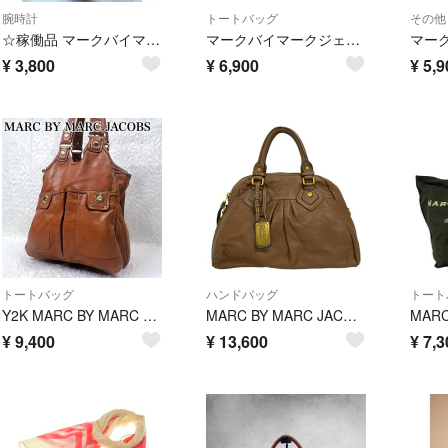
腕時計
トートバッグ
その他
☆稼働品 マークバイマークジェイコブス クオーツ MBM3075 腕時計
マークバイマークジェイコブス CROSBY QUILT TOTE クロスビー
¥
3,800
¥
6,900
¥
5,9
トートバッグ
ハンドバッグ
トート
Y2K MARC BY MARC JACOBS レザー トートバッグ ターンロック シボ革 本革 ヴィンテージ アーカイブ 肩掛け
MARC BY MARC JACOBS(マークバイマークジェイコブス) ハンドバッグ クラシックQベイビーグルービー グレーベージュ レザー
¥
9,400
¥
13,600
¥
7,3