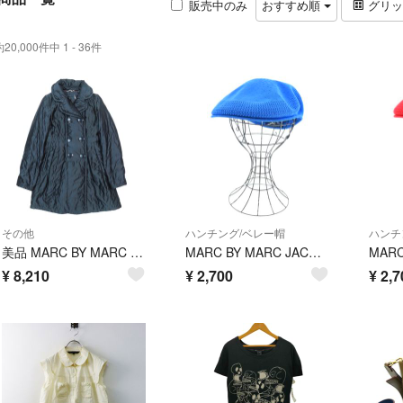
販売中のみ
おすすめ順
グリ
約20,000件中 1 - 36件
その他
ハンチング/ベレー帽
ハンチ
美品 MARC BY MARC JACOBS マークバイマークジェイコブス ダブルボタン 中綿 キルティングコート ミディ丈 ジャケット XS ブラック レディース 古着 中古 USED
MARC BY MARC JACOBS ハンチング・ベレー帽 青 【古着】【中古】【送料無料】
¥
8,210
¥
2,700
¥
2,7