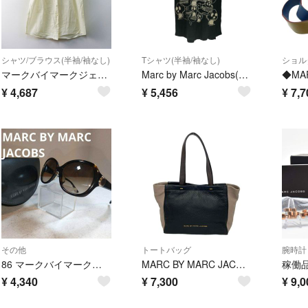
シャツ/ブラウス(半袖/袖なし)
Tシャツ(半袖/袖なし)
ショル
マークバイマークジェイコブス MARC BY MARC JACOBS ノースリーブシャツ 6 アイボリー∥ラウンドカラー ワークシャツ調【2400015100593】
Marc by Marc Jacobs(マークバイマークジェイコブス) トップス
¥
4,687
¥
5,456
¥
7,7
その他
トートバッグ
腕時計
86 マークバイマークジェイコブス サングラス 度無 MMJ310/F/S
MARC BY MARC JACOBS(マークバイマークジェイコブス) トートバッグ美品 - M0002365B 黒×グレーベージュ×ダークブラウン レザー
¥
4,340
¥
7,300
¥
9,0