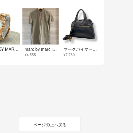
MARC BY MARC JACOBS マークバイマークジェイコブス 腕時計 エイミーディンキー クォーツ/ MBM3078 ローズゴールドカラー レディース / 240001212559
marc by marc jacobs ポロシャツ メンズ カーキ
マークバイマークジェイコブス バッグ ハンドバッグ ショルダーバッグ 2WAY レザー サッチェル 本革 ブラック 黒 ゴールド金具 クラシック エレガント スタイリッシュ カジュアル 上品 お出かけ 旅行 デイリー 通勤 通学 定番 人気 S95
¥4,555
¥7,760
ページの上へ戻る