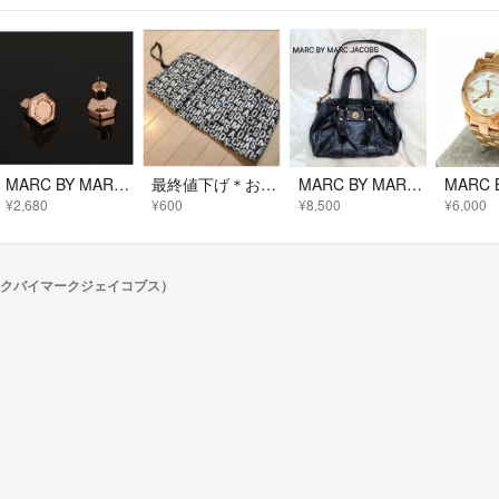
MARC BY MARC JACOBS 六角形 ピアス 正規品
最終値下げ＊おむつシート
MARC BY MARC JACOBS レザー 2wayバッグ 黒
¥2,680
¥600
¥8,500
¥6,000
（マークバイマークジェイコブス）