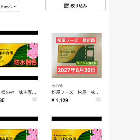
絞り込み
ッド表示
その他
松屋 松のや 株主優待券
松屋フーズ 松屋 株主優待券 食事券 割引券 優待券 1000円
35
¥
1,129