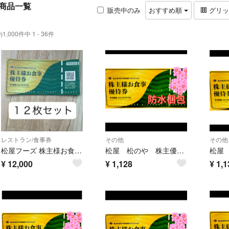
商品一覧
販売中のみ
おすすめ順
グリ
約1,000件中 1 - 36件
レストラン/食事券
その他
その他
松屋フーズ 株主様お食事優待券 12枚セット 有効期限2027年6月30日 松屋フーズ 株主様お食事優待券 株主優待 松のや
松屋 松のや 株主優待券
¥
12,000
¥
1,128
¥
1,1