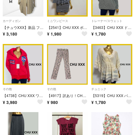
カーディガン
ミニワンピース
トレーナー/スウェット
【チュウXXX】新品 フード付きロングニットカーディガン リラックス 羽織り M
【2541】CHU XXX ボーダー ぺプラム ワンピース
【3463】CHU XXX ドルマン トレーナー F
¥
3,180
¥
1,980
¥
1,780
その他
その他
チュニック
【4738】CHU XXX ワッペン ジャケット レッド M
【4917】訳あり！CHU XXX バラ柄 スキニーパンツ L ピンク
【5319】CHU XXX バタフライ チュニック M アイボリー
¥
3,980
¥
980
¥
1,780