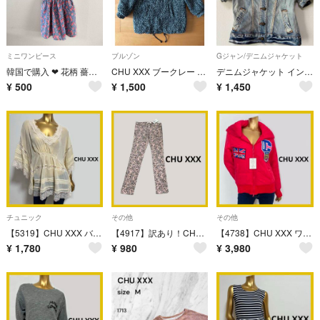
ミニワンピース
ブルゾン
Gジャン/デニムジャケット
韓国で購入 ❤︎ 花柄 薔薇 ドット ミニ ワンピース ウエストゴム 半袖 美品
CHU XXX ブークレー コート
デニムジャケット インディゴ Mサイズ
¥
500
¥
1,500
¥
1,450
チュニック
その他
その他
【5319】CHU XXX バタフライ チュニック M アイボリー
【4917】訳あり！CHU XXX バラ柄 スキニーパンツ L ピンク
【4738】CHU XXX ワッペン ジャケット レッド M
¥
1,780
¥
980
¥
3,980