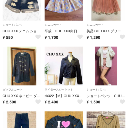
ショートパンツ
ミニスカート
ミニスカート
CHU XXX デニム ショーパン ダメージ ハートポケット Mサイズ
平成 CHU XXX向日葵フレアスカート ふんわり ガーリー フェミニン
美品 CHU XXX プリーツスカート＆裾レース チュール フェミニン
¥
580
¥
1,700
¥
1,290
ダッフルコート
ライダースジャケット
ショートパンツ
CHU XXX ネイビー ダッフルコート
zk322【M】CHU XXX 合皮 ライダースジャケット ポケット付き
ショートパンツ CHU XXX ジャガードショートパンツ ピンク
¥
2,500
¥
2,400
¥
1,500