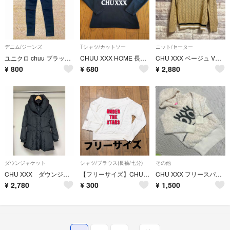
デニム/ジーンズ
Tシャツ/カットソー
ニット/セーター
ユニクロ chuu ブラックスキニー スキニーデニム
CHUU XXX HOME 長袖Tシャツ ブラック 120cm I LOVE C
CHU XXX ベージュ Vネック ニット セーター M ブラウン チュー
¥
800
¥
680
¥
2,880
ダウンジャケット
シャツ/ブラウス(長袖/七分)
その他
CHU XXX ダウンジャケット 黒 F 防寒 女優襟 ボリューム襟
【フリーサイズ】CHU XXX 長袖 Tシャツ フリース 薄手
CHU XXX フリースパーカー ホワイト 150㎝
¥
2,780
¥
300
¥
1,500