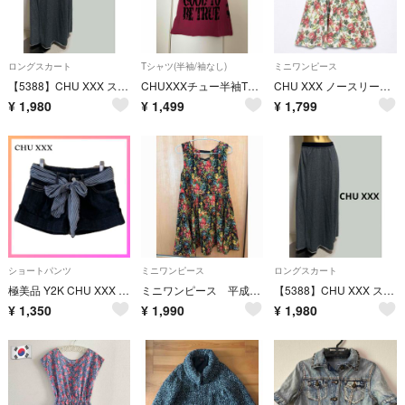
ロングスカート
Tシャツ(半袖/袖なし)
ミニワンピース
【5388】CHU XXX スウェット ロングスカート F グレー
CHUXXXチュー半袖Tシャツチュニックカットソー ボルドー ロゴプリント
CHU XXX ノースリーブ ミニワンピース 白 アイボリー ローズ 花柄 総柄
¥
1,980
¥
1,499
¥
1,799
ショートパンツ
ミニワンピース
ロングスカート
極美品 Y2K CHU XXX チュウ ストライプリボン付き デニムショートパンツ 25インチ 平成ギャル風
ミニワンピース 平成ギャル chuxxx
【5388】CHU XXX スウェット ロングスカート F グレー
¥
1,350
¥
1,990
¥
1,980