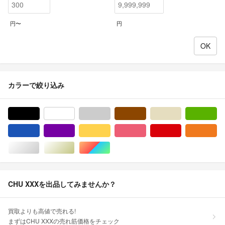
円〜
円
カラーで絞り込み
ブラック/黒色系
ホワイト/白色系
グレー/灰色系
ブラウン/茶色系
ベージュ系
グ
ブルー・ネイビー/青色系
パープル/紫色系
イエロー/黄色系
ピンク/桃色系
レッド/赤色系
オ
シルバー/銀色系
ゴールド/金色系
マルチカラー
CHU XXXを出品してみませんか？
買取よりも高値で売れる!
まずはCHU XXXの売れ筋価格をチェック