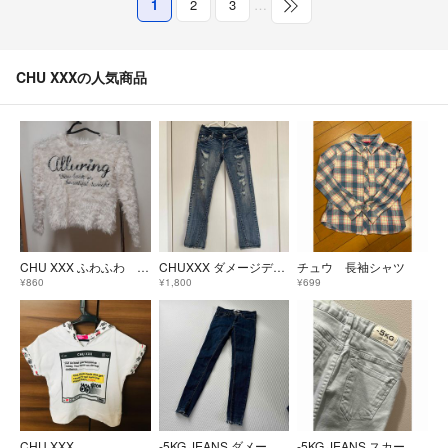
1
2
3
…
CHU XXXの人気商品
CHU XXX ふわふわ トレーナー SS 140 150位
CHUXXX ダメージデニムパンツ レディース ジーンズ ローライズ
チュウ 長袖シャツ
¥860
¥1,800
¥699
CHU XXX
-5KG JEANS ダメージスキニーデニム Sサイズ 26 細見え
-5KG JEANS スカート見えデニムショートパンツ ライトブルー Sサイズ