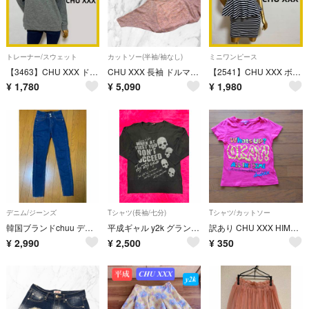
トレーナー/スウェット
カットソー(半袖/袖なし)
ミニワンピース
【3463】CHU XXX ドルマン トレーナー F
CHU XXX 長袖 ドルマンスリーブ ニット Mサイズ 薄手ニット ショート丈
【2541】CHU XXX ボーダー ぺプラム ワンピース
¥
1,780
¥
5,090
¥
1,980
デニム/ジーンズ
Tシャツ(長袖/七分)
Tシャツ/カットソー
韓国ブランドchuu デニム
平成ギャル y2k グランジ ドクロ 骸骨 長袖 F
訳あり CHU XXX HIME 130 Tシャツ ピンク
¥
2,990
¥
2,500
¥
350