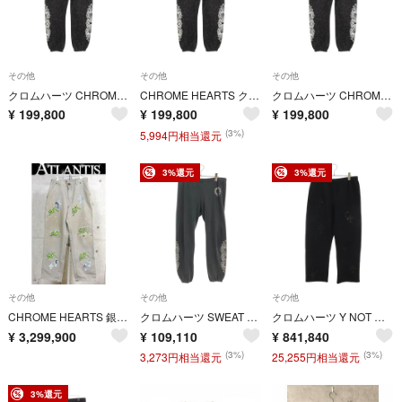
その他
その他
その他
クロムハーツ CHROME HEARTS セメタリークロス 総柄 パンツ 衣料品 ボトムス コットン メンズ グレー系 【中古】
CHROME HEARTS クロムハーツ パンツ セメタリークロス 総柄
クロムハーツ CHROME HEARTS セメタリークロス 総柄 パンツ 衣料品 ボトムス コットン メンズ グレー系 【中古】
¥
199,800
¥
199,800
¥
199,800
(3%)
5,994円相当還元
3%還元
3%還元
その他
その他
その他
CHROME HEARTS 銀座店 クロムハーツ 美品 MATTY BOY SEX RECORDS ヴィンテージ パンツ 30インチ 103925
クロムハーツ SWEAT PANTS フローラルプリントスウェットロングパンツ メンズ S
クロムハーツ Y NOT レザーハラコクロスパッチ付きスウェットロングパンツ メンズ M
¥
3,299,900
¥
109,110
¥
841,840
(3%)
(3%)
3,273円相当還元
25,255円相当還元
3%還元