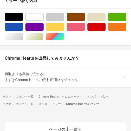
カラーで絞り込み
ブラック/黒色系
ホワイト/白色系
グレー/灰色系
ブラウン/茶色系
ベージュ系
グ
ブルー・ネイビー/青色系
パープル/紫色系
イエロー/黄色系
ピンク/桃色系
レッド/赤色系
オ
シルバー/銀色系
ゴールド/金色系
マルチカラー
Chrome Heartsを出品してみませんか？
買取よりも高値で売れる!
まずはChrome Heartsの売れ筋価格をチェック
ラクマ
ブランド一覧
Chrome Hearts（クロムハーツ）
メンズ
パンツ
ラクマ
カテゴリ一覧
メンズ
パンツ
Chrome Heartsのパンツ
ページの上へ戻る