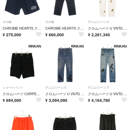
その他
その他
デニム/ジーンズ
CHROME HEARTS クロムハーツ MESH WARM UP JERSEY メッシュ バーシティー ジャージー CHプリントメッシュ ハーフパンツ ブラック
CHROME HEARTS クロムハーツ CARPENTER DOUBLE KNEE クロスパッチ付きレザー切替ナイロンカーペンターロングパンツ ブラック -
クロムハーツ U VNTG JEAN WH RED TAB レオパードクロスパッチ付き501ウォッシュドデニムパンツ メンズ 36インチ
¥
275,000
¥
660,000
¥
2,261,340
ショートパンツ
デニム/ジーンズ
デニム/ジーンズ
クロムハーツ CARPENTER SHORTS カーペンターハーフハーフパンツ メンズ 32インチ
クロムハーツ U VNTG JEAN BLU ORNG TAB クロスパッチ付きウォッシュド517デニムパンツ メンズ 33インチ
クロムハーツ U VNTG JEAN BLU/RED TAB クロスパッチ付きウォッシュド501デニムパンツ メンズ 30インチ
¥
694,000
¥
3,094,090
¥
4,164,780