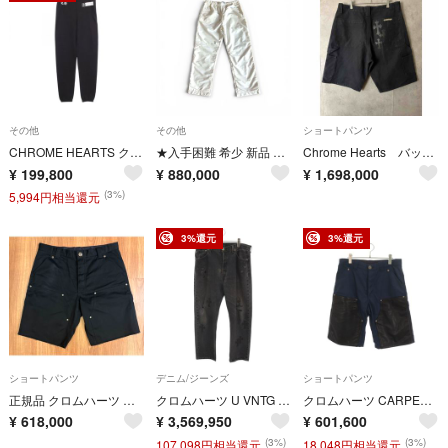
その他
その他
ショートパンツ
CHROME HEARTS クロムハーツ パンツ CHプラス ロゴプリント
★入手困難 希少 新品 正規品 クロムハーツ トラッシュピックアップ トラック ナイロンパンツ クロスボール 裾ジップ サイズL
Chrome Hearts バックセメタリークロスパッチカーペンターハーフパンツ
¥
199,800
¥
880,000
¥
1,698,000
(3%)
5,994円相当還元
3%還元
3%還元
ショートパンツ
デニム/ジーンズ
ショートパンツ
正規品 クロムハーツ ダブルニー カーペンターショーツ36
クロムハーツ U VNTG JEAN BLK RED TAB クロスパッチ付きウォッシュド501デニムパンツ メンズ 32インチ
クロムハーツ CARPENTER クロスパッチ付きレザー切替ナイロンカーペンターハーフパンツ メンズ 30インチ
¥
618,000
¥
3,569,950
¥
601,600
(3%)
(3%)
107,098円相当還元
18,048円相当還元