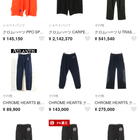
ショートパンツ
ショートパンツ
その他
クロムハーツ PPO SPARK THE HEART MATTY BOYプリントスパークザハートハーフパンツ メンズ S
クロムハーツ CARPENTER SHORTS バックセメタリークロスパッチカーペンターハーフパンツ メンズ 36インチ
クロムハーツ U TRASH PICKUP PLS NYLN CH刺繍CHプラス総柄ナイロンロングパンツ メンズ L
¥
145,150
¥
2,142,370
¥
541,540
その他
その他
その他
CHROME HEARTS 銀座店 クロムハーツ Y NOT 刺繍 スウェットパンツ メンズ size:M 黒 104095
CHROME HEARTS クロムハーツ Scroll Label Fuck You Side Logo Sweat Long Pants スクロールラベル ファックユー サイドロゴ スウェットパンツ ブラック
CHROME HEARTS クロムハーツ MESH VARSITY PANTS CHプリント メッシュ ロングパンツ ブラック
¥
89,900
¥
143,000
¥
275,000
3%還元