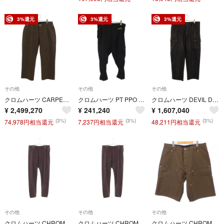
3%還元
3%還元
3%還元
その他
その他
その他
クロムハーツ CARPENTER/カーペンター バックポケットセメタリーパッチロングパンツ メンズ 36インチ
クロムハーツ PT PPO U LOAN SHARK MATTYBOYチョンパー裾クロスボールトラックロングパンツ メンズ M
クロムハーツ DEVIL DOG LTHR クロスボタンレザーロングパンツ メンズ 36インチ
¥
2,499,270
¥
241,240
¥
1,607,040
(3%)
(3%)
(3%)
74,978円相当還元
7,237円相当還元
48,211円相当還元
その他
その他
その他
クロムハーツ CHROME HEARTS Y NOT ヴァインダガー ロゴ刺繍 パンツ 衣料品 ボトムス コットン メンズ グレー系 【中古】
クロムハーツ CHROME HEARTS Y NOT ヴァインダガー ロゴ刺繍 パンツ 衣料品 ボトムス コットン メンズ グレー系 【中古】
クロムハーツ CHROME HEARTS セメタリークロスパッチ ダブルニー 410180071******A80 ショートパンツ