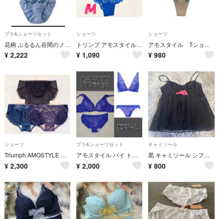
ブラ&ショーツセット
ショーツ
ショーツ
花柄 ぷるるん谷間のノンワイヤーブラ＆ショーツ G80 ユナウ YU'NOW
トリンプ アモスタイルTriumphAMO'S STYLE ショーツM ネイビー
アモスタイル Tショーツ Mサイズ
¥
2,222
¥
1,090
¥
980
ショーツ
ブラ&ショーツセット
キャミソール
Triumph AMOSTYLE ショーツ Ｌサイズ 3枚セット
アモスタイル バイ トリンプ E75 ブロッサムウィスパー 脇高 ブラ＆ショーツ
黒 キャミソール シフォン レースモチーフ付き レディース トップス
¥
2,300
¥
2,000
¥
800