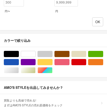
円〜
円
カラーで絞り込み
ブラック/黒色系
ホワイト/白色系
グレー/灰色系
ブラウン/茶色系
ベージュ系
グ
ブルー・ネイビー/青色系
パープル/紫色系
イエロー/黄色系
ピンク/桃色系
レッド/赤色系
オ
シルバー/銀色系
ゴールド/金色系
マルチカラー
AMO'S STYLEを出品してみませんか？
買取よりも高値で売れる!
まずはAMO'S STYLEの売れ筋価格をチェック