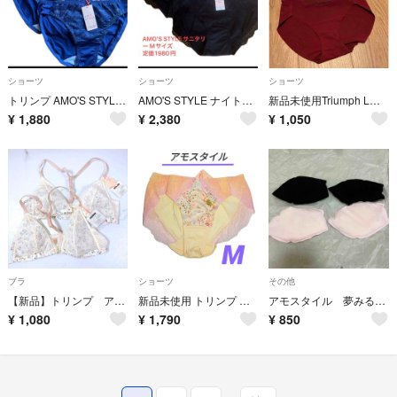
ショーツ
ショーツ
ショーツ
トリンプ AMO'S STYLEショーツMサイズ２点セット
AMO'S STYLE ナイト用サニタリー Mサイズ定価1980円 ２点セット
新品未使用Triumph Lサイズ 刺繍ショーツ 2枚セット トリンプ
¥
1,880
¥
2,380
¥
1,050
ブラ
ショーツ
その他
【新品】トリンプ アモスタイル 3way ブラジャー ノンワイヤー 2枚セット
新品未使用 トリンプ アモスタイル ショーツ Ｍサイズ 花柄＆レース②
アモスタイル 夢みるブラ ミルキーホイップパッド ブラック ピンク 2組4個セット
¥
1,080
¥
1,790
¥
850