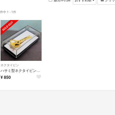
件中 1 - 1件
ネクタイピン
ハサミ型ネクタイピン ＳＩＮＧＥＲ
¥
850