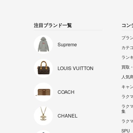
注目ブランド一覧
コン
ブラ
Supreme
カテ
ラン
買取
LOUIS
VUITTON
人気
キャ
COACH
ラクマp
ラク
集
CHANEL
ラク
SPU