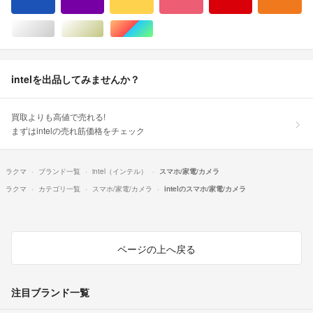
ブルー・ネイビー/青色系
パープル/紫色系
イエロー/黄色系
ピンク/桃色系
レッド/赤色系
オ
シルバー/銀色系
ゴールド/金色系
マルチカラー
intelを出品してみませんか？
買取よりも高値で売れる!
まずはintelの売れ筋価格をチェック
ラクマ
ブランド一覧
intel（インテル）
スマホ/家電/カメラ
ラクマ
カテゴリ一覧
スマホ/家電/カメラ
intelのスマホ/家電/カメラ
ページの上へ戻る
注目ブランド一覧