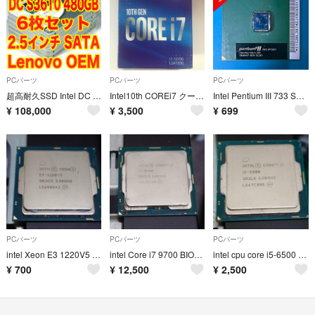
PCパーツ
PCパーツ
PCパーツ
超高耐久SSD Intel DC S3610 480GB 6枚組 定価157万相当！2.5インチ SATA
Intel10th COREi7 クーラーのみジャンク品ファン
Intel Pentium III 733 SL3XY Socket 370 (中古)
¥
108,000
¥
3,500
¥
699
PCパーツ
PCパーツ
PCパーツ
intel Xeon E3 1220V5 BIOS POST OK Core i5 6世代相当の性能
intel Core i7 9700 BIOS POST OK CPUバルク
intel cpu core i5-6500 lga1151 起動まで確認しました
¥
700
¥
12,500
¥
2,500