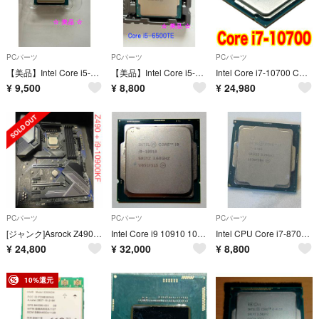
PCパーツ
PCパーツ
PCパーツ
【美品】Intel Core i5-6600 CPU (3.30GHz)
【美品】Intel Core i5-6500TE CPU (2.30GHz)
Intel Core i7-10700 CPU 本体 LGA1200 テスト済！
¥
9,500
¥
8,800
¥
24,980
PCパーツ
PCパーツ
PCパーツ
[ジャンク]Asrock Z490 Extreme 4 +Intel core i9-10900KFセット
Intel Core i9 10910 10Core/20Thread 3.60GHz
Intel CPU Core i7-8700 3.2GHz 動作品 ①
¥
24,800
¥
32,000
¥
8,800
10%還元