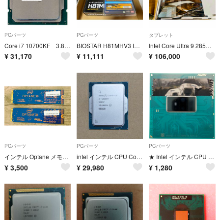
PCパーツ
PCパーツ
タブレット
Core i7 10700KF 3.8GHz LGA1200 SRH74
BIOSTAR H81MHV3 INTEL i5 4590 など四点
Intel Core Ultra 9 285K + MSI PRO Z890-S WIFI セット
¥
31,170
¥
11,111
¥
106,000
PCパーツ
PCパーツ
PCパーツ
インテル Optane メモリ M10❖16GB 2枚セット 都合32GB
intel インテル CPU Core i5 14500T i5-14500T
★ Intel インテル CPU Core i5-4310M 2.7GHz SR1L2 No.6c80 ★
¥
3,500
¥
29,980
¥
1,280