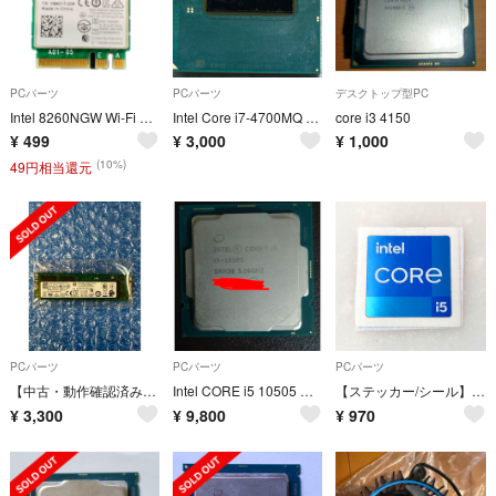
PCパーツ
PCパーツ
デスクトップ型PC
Intel 8260NGW Wi-Fi Bluetooth 無線LANカード
Intel Core i7-4700MQ SR15H
core i3 4150
¥
499
¥
3,000
¥
1,000
(10%)
49円相当還元
PCパーツ
PCパーツ
PCパーツ
【中古・動作確認済み】インテル M.2 NVMe SSD 256GB (SSDSCKKF256G8) 【正常率92％】（ラクマ376）
Intel CORE i5 10505 微ジャンク
【ステッカー/シール】インテル 第11/12/13/14世代 Core i5
¥
3,300
¥
9,800
¥
970