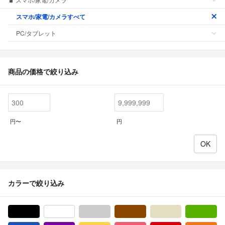
スマホ/家電/カメラすべて
PC/タブレット
商品の価格で絞り込み
円〜
円
カラーで絞り込み
ブラック/黒色系
ホワイト/白色系
グレー/灰色系
ブラウン/茶色系
ベージュ系
グ