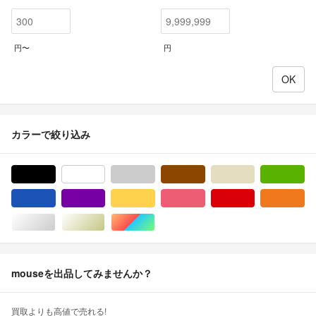
円〜
円
カラーで絞り込み
ブラック/黒色系
ホワイト/白色系
グレー/灰色系
ブラウン/茶色系
ベージュ系
グ
ブルー・ネイビー/青色系
パープル/紫色系
イエロー/黄色系
ピンク/桃色系
レッド/赤色系
オ
シルバー/銀色系
ゴールド/金色系
マルチカラー
mouseを出品してみませんか？
買取よりも高値で売れる!