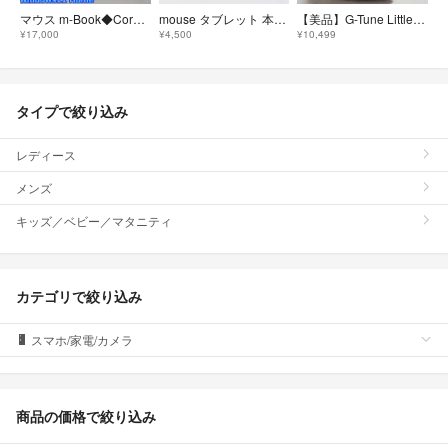
マウス m-Book◆Core i7‐8550U/SSD 256/8G/オフィス
mouse タブレット 本体 スタンド付き Windows 10 Pro
​【美品】G-Tune LittleGear 自作PCベースキット Ryzen5
¥17,000
¥4,500
¥10,499
タイプで絞り込み
レディース
メンズ
キッズ／ベビー／マタニティ
カテゴリで絞り込み
スマホ/家電/カメラ
商品の価格で絞り込み