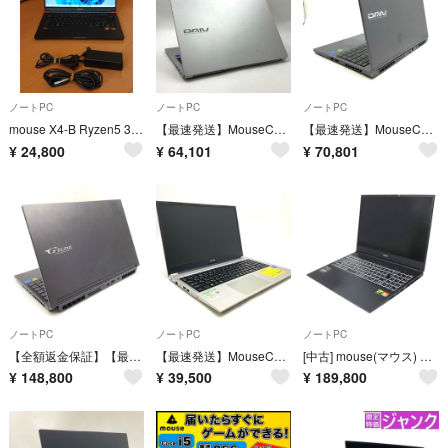
ノートPC
ノートPC
ノートPC
mouse X4-B Ryzen5 3500U ☆ メモリ8GB ☆ SSD256GB ☆ MS-Office2019
【最速発送】MouseComputer DAIV 6P-RT 22076P-RT-ADLASW11 intel core i7-12700H 16GB M.2 SSD 512GB NVIDIA GeForce RTX 3050 Ti Laptop 82%【難有】
【最速発送】MouseComputer DAIV 21115P-TGLABW11-H-B 11th Gen Intel(R) Core(TM) i7-11800H @ 2.30GHz 64GB【難有】
¥
24,800
¥
64,101
¥
70,801
ノートPC
ノートPC
ノートPC
【全額返金保証】【最速発送】MouseComputer H5-TGLBBW11 11th Gen Core i7-11800H 2.30GHz 64GB SSD 2TB 美品 動作確認済
【最速発送】MouseComputer LBI711S1W116 i7-1165G7 16GB SSD 1TB【難有】
[中古] mouse(マウス) G-Tune E6-A7G70BK-A ゲーミングノートパソコン E6A7G70BKACCW102DEC e6a7g70bkaccw102dec [良い(B)]
¥
148,800
¥
39,500
¥
189,800