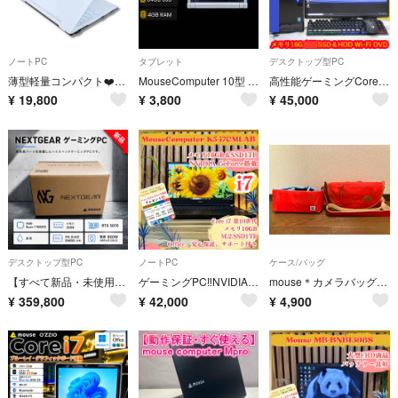
ノートPC
タブレット
デスクトップ型PC
薄型軽量コンパクト❤️第8世代i5✨1TB小型ノートPC SSDカメラWin11
MouseComputer 10型 Celeron N4000 4GB 58GB Windows 10
高性能ゲーミングCorei7-4790＆メモリ16G/SSD/新品GTX1650
¥
19,800
¥
3,800
¥
45,000
デスクトップ型PC
ノートPC
ケース/バッグ
【すべて新品・未使用・即購入OK】マウス 水冷PC メモリ32GB RTX5070 SSD WD SN850X 2TB 850W
ゲーミングPC‼️NVIDIA GeForce搭載☘Mouse☘️メモリ16GB☘大容量SSD1TB☘最高峰i7☘️ノートパソコン
mouse＊カメラバッグ &インナーバッグ セット
¥
359,800
¥
42,000
¥
4,900