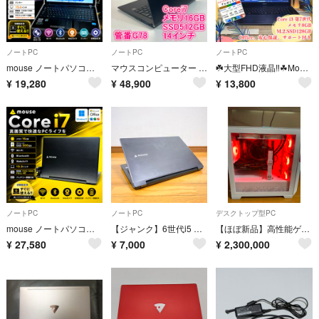
ノートPC
ノートPC
ノートPC
mouse ノートパソコン Corei7 メモリ8GB SSD256GB ブルーレイ DVD Webカメラ Windows11
マウスコンピューター ノートパソコン i7 SSD Windows11 PC
☘️大型FHD液晶‼️☘Mouse☘️メモリ8GB☘SSD128GB☘️Core i3第7世代☘️15.6インチ☘ノートパソコン
¥
19,280
¥
48,900
¥
13,800
ノートPC
ノートPC
デスクトップ型PC
mouse ノートパソコン Corei7 メモリ16GB SSD500GB Webカメラ Windows11 Office2024
【ジャンク】6世代i5 SSD500 メモリ8 マウスコンピューター ノートPC
【ほぼ新品】高性能ゲーミング NEXTGEAR
¥
27,580
¥
7,000
¥
2,300,000