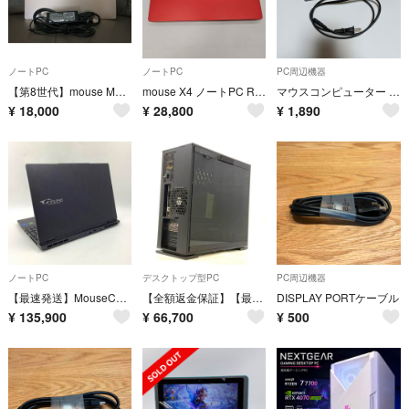
ノートPC
ノートPC
PC周辺機器
【第8世代】mouse MB-B508S/Core i7-8565U/8GB/M.2 SSD256GB/Office2021
mouse X4 ノートPC Ryzen5 SSD128GB オフィス
マウスコンピューター 純正 ACアダプター
¥
18,000
¥
28,800
¥
1,890
ノートPC
デスクトップ型PC
PC周辺機器
【最速発送】MouseComputer G-Tune E5 E5I7G60BKABCW101DEC i7-13650HX 16GB M.2 SSD 512GB RTX 4060 Laptop 65.4%【難有】
【全額返金保証】【最速発送】MouseComputer MASTERPIECE MP-i1640GA2-SP intel core i7-9700K 32GB M.2 SSD 1TB HDD 3TB NVIDIA GeForce RTX 2070 Super 動作確認済
DISPLAY PORTケーブル
¥
135,900
¥
66,700
¥
500