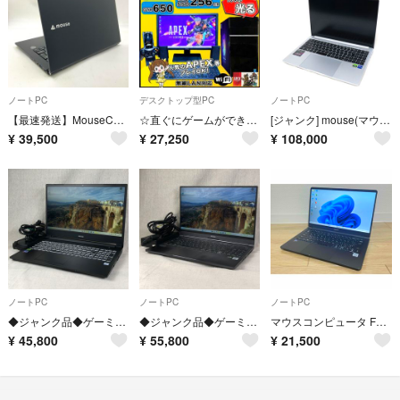
ノートPC
デスクトップ型PC
ノートPC
【最速発送】MouseComputer MousePro MPro-NB420ZL 11th Gen Intel(R) Core(TM) i7-1165G7 @ 2.80GHz 40GB M.2 SSD 1TB 57.6%【難有】
☆直ぐにゲームができる☆ mouse ゲーミングPC 早い者勝ち！ 爆速SSD
[ジャンク] mouse(マウス) クリエイター向けノートパソコン DAIV Z6-I7G60SR-A Z6I7G60SRACCW101DEC z6i7g60sraccw101dec [難あり(D)]
¥
39,500
¥
27,250
¥
108,000
ノートPC
ノートPC
ノートPC
◆ジャンク品◆ゲーミングPC MouseComputer G-Tune EGPN7975G165S5【i7-9750H・GTX1650・16GB・SSD512GB＋HDD1TB】/gb-junk-261438(040167)
◆ジャンク品◆ゲーミングPC MouseComputer G-Tune E5-144【i7-10875H・RTX2060・16GB・SSD512GB】★画面表示色異常 他 /gb-junk-261437(039955)
マウスコンピュータ FHD液晶 Core i5-10210U 8GB SSD
¥
45,800
¥
55,800
¥
21,500