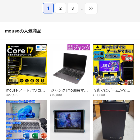
1
2
3
…
mouseの人気商品
mouse ノートパソコン Corei7 メモリ16GB SSD500GB Webカメラ Windows11 Office2024
[ジャンク] mouse(マウス) G-Tune E5-165 ゲーミングノートパソコン 2208E5-165-ADLABW11 2208e5-165-adlabw11 [難あり(D)]
☆直ぐにゲームができる☆ mouse ゲーミングPC 早い者勝ち！ 爆速SSD
¥27,580
¥79,800
¥27,250