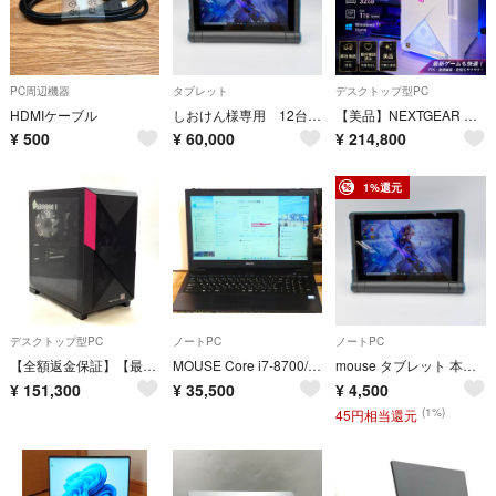
PC周辺機器
タブレット
デスクトップ型PC
HDMIケーブル
しおけん様専用 12台まとめmouse タブレット 本体 スタンド付き Windows 10 Pro
【美品】NEXTGEAR RTX4070 SUPER Ryzen7 7700 メモリ32GB SSD1TB ゲーミングPC
¥
500
¥
60,000
¥
214,800
1%還元
デスクトップ型PC
ノートPC
ノートPC
【全額返金保証】【最速発送】MouseComputer NEXTGEAR JG-A5G60 JGA5G60B5BADW101DECAL AMD Ryzen 5 5500 32GB M.2 SSD 1TB NVIDIA GeForce RTX 5060 8GB 美品 動作確認済
MOUSE Core i7-8700/SSD2TB/8GB
mouse タブレット 本体 スタンド付き Windows 10 Pro
¥
151,300
¥
35,500
¥
4,500
(1%)
45円相当還元