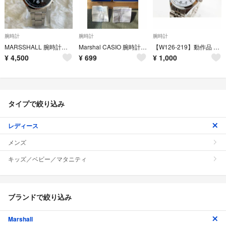
腕時計
腕時計
腕時計
MARSSHALL 腕時計 RADIO CONTROL #3960
Marshal CASIO 腕時計 箱
【W126-219】動作品 マーシャル ソーラー 腕時計 MRL101-SW
¥
4,500
¥
699
¥
1,000
タイプで絞り込み
レディース
メンズ
キッズ／ベビー／マタニティ
ブランドで絞り込み
Marshall