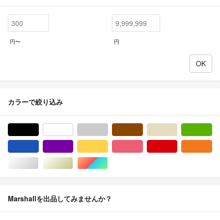
円〜
円
カラーで絞り込み
ブラック/黒色系
ホワイト/白色系
グレー/灰色系
ブラウン/茶色系
ベージュ系
グ
ブルー・ネイビー/青色系
パープル/紫色系
イエロー/黄色系
ピンク/桃色系
レッド/赤色系
オ
シルバー/銀色系
ゴールド/金色系
マルチカラー
Marshallを出品してみませんか？