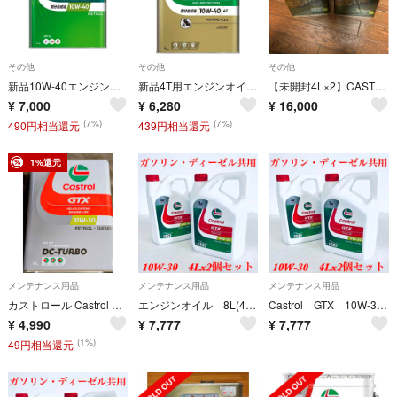
その他
その他
その他
新品10W-40エンジンオイル ​ MAGNATEC SQ 4L半合成
新品4T用エンジンオイル ​ 10W-40半合成4L
【未開封4L×2】CASTROL 10W50 EDGE RS エンジンオイル
¥
7,000
¥
6,280
¥
16,000
(7%)
(7%)
490円相当還元
439円相当還元
1%還元
メンテナンス用品
メンテナンス用品
メンテナンス用品
カストロール Castrol GTX DC-TURBO 10W30 4L
エンジンオイル 8L(4Lx2) Castrol GTX 10W-30 新品
Castrol GTX 10W-30 8L(4Lx2) エンジンオイル 新品
¥
4,990
¥
7,777
¥
7,777
(1%)
49円相当還元