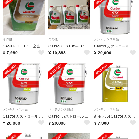
その他
その他
メンテナンス用品
CASTROL EDGE 全合成油 5w-40 A3/B4 4L 2缶
Castrol GTX10W-30 4L エンジンオイル
Castrol カストロール GTX DC-TURBO 10Ｗ-30 20L
¥
7,980
¥
10,888
¥
20,000
メンテナンス用品
メンテナンス用品
メンテナンス用品
Castrol カストロール GTX DC-TURBO 10Ｗ-30 20L
Castrol カストロール GTX DC-TURBO 10Ｗ-30 20L
新モデル‼︎Castrol カストロールEDGE 5w-30LL C3 4L 1缶
¥
20,000
¥
20,000
¥
7,300