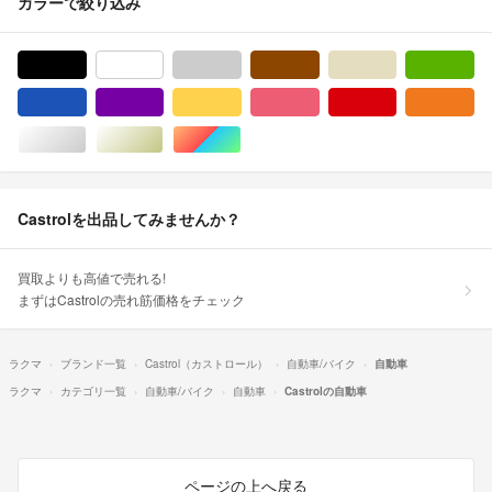
カラーで絞り込み
ブラック/黒色系
ホワイト/白色系
グレー/灰色系
ブラウン/茶色系
ベージュ系
グ
ブルー・ネイビー/青色系
パープル/紫色系
イエロー/黄色系
ピンク/桃色系
レッド/赤色系
オ
シルバー/銀色系
ゴールド/金色系
マルチカラー
Castrolを出品してみませんか？
買取よりも高値で売れる!
まずはCastrolの売れ筋価格をチェック
ラクマ
ブランド一覧
Castrol（カストロール）
自動車/バイク
自動車
ラクマ
カテゴリ一覧
自動車/バイク
自動車
Castrolの自動車
ページの上へ戻る