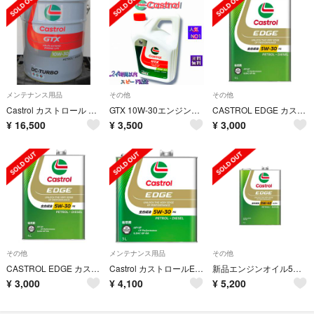
メンテナンス用品
その他
その他
Castrol カストロール GTX DC-TURBO 10Ｗ-30 20L
GTX 10W-30エンジンオイル正規品 ！ガソリン高保護 長寿命 コスパ最強
CASTROL EDGE カストロール エッジ 5W-30 FE 4L
¥
16,500
¥
3,500
¥
3,000
その他
メンテナンス用品
その他
CASTROL EDGE カストロール エッジ エンジンオイル 5W-30 4L
Castrol カストロールEDGE 5w-30 SP 3L 1缶
新品エンジンオイル5W-40 SP、全合成油4Lガソリンディーゼル
¥
3,000
¥
4,100
¥
5,200