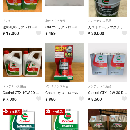
その他
車外アクセサリ
メンテナンス用品
送料無料 カストロール Castrol GTX 10W-30 エンジンオイル 4L×5缶 計20L
Castrol カストロール ストラップ ネイビー
カストロール マグナテック 0W-20 20リットル 1缶
¥
17,000
¥
499
¥
30,000
メンテナンス用品
メンテナンス用品
メンテナンス用品
Castrol GTX 10W-30 エンジンオイル 4L×2セット
Castrol カストロール 添加剤 エンジン内部清浄剤
Castrol GTX 10W-30 DC-TURBO 4L 2個セット
¥
7,000
¥
880
¥
8,500
7%還元
7%還元