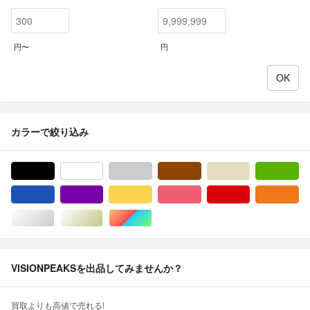
円〜
円
カラーで絞り込み
ブラック/黒色系
ホワイト/白色系
グレー/灰色系
ブラウン/茶色系
ベージュ系
グ
ブルー・ネイビー/青色系
パープル/紫色系
イエロー/黄色系
ピンク/桃色系
レッド/赤色系
オ
シルバー/銀色系
ゴールド/金色系
マルチカラー
VISIONPEAKSを出品してみませんか？
買取よりも高値で売れる!