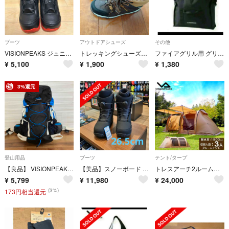
ブーツ
アウトドアシューズ
その他
VISIONPEAKS ジュニア スノーボードブーツ 18cm ダイヤル
トレッキングシューズ ⭐︎ピジョンビークス⭐︎21㎝
ファイアグリル用 グリルバッグ 収納バッグ ビジョンピークス 新品未開封
¥
5,100
¥
1,900
¥
1,380
3%還元
登山用品
ブーツ
テント/タープ
【良品】 VISIONPEAKS Rainier30 登山用 リュック 30L
【美品】スノーボード ブーツ BOA 26.5cm 【ブーツケース付】
トレスアーチ2ルームテント ビジョンピークス
¥
5,799
¥
11,980
¥
24,000
(3%)
173円相当還元