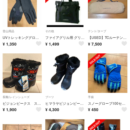
登山用品
その他
テント/タープ
UVトレッキンググローブ M
ファイアグリル用 グリルバッグ 収納バッグ ビジョンピークス 新品未開封
【USED】TCルーテント（シート2枚付き）
¥
1,350
¥
1,499
¥
7,500
長靴/レインシューズ
ブーツ
手袋
ビジョンピークス スノーブーツ 13-14cm
ヒマラヤビジョンピークスキッズスノーブーツスノーシューズ23-24cm
スノーグローブ100センチ
¥
1,900
¥
4,300
¥
450