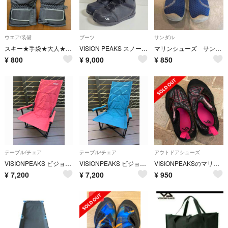
ウエア/装備
ブーツ
サンダル
スキー★手袋★大人★Mサイズ
VISION PEAKS スノーボードブーツ 27.5㎝ atop
マリンシューズ サンダル 川 海 15cm 子ども
¥
800
¥
9,000
¥
850
テーブル/チェア
テーブル/チェア
アウトドアシューズ
VISIONPEAKS ビジョンピークス キャンバスリラックスチェア アウトドア
VISIONPEAKS ビジョンピークス キャンバスリラックスチェア アウトドア
VISIONPEAKSのマリンシューズ(アクアシューズ)
¥
7,200
¥
7,200
¥
950