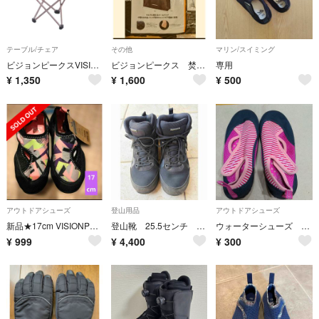
テーブル/チェア
その他
マリン/スイミング
ビジョンピークスVISIONPEAKS ウルトラライトスツール ブラウン 未使用
ビジョンピークス 焚き火台 ユニフレーム ファイヤグリルケース トート 送料込み
専用
¥
1,350
¥
1,600
¥
500
アウトドアシューズ
登山用品
アウトドアシューズ
新品★17cm VISIONPEAKS キッズ マリンシューズ 水陸両用 アクア
登山靴 25.5センチ ビジョンピークス
ウォーターシューズ 21.0cm VISIONPEAKS 訳あり
¥
999
¥
4,400
¥
300