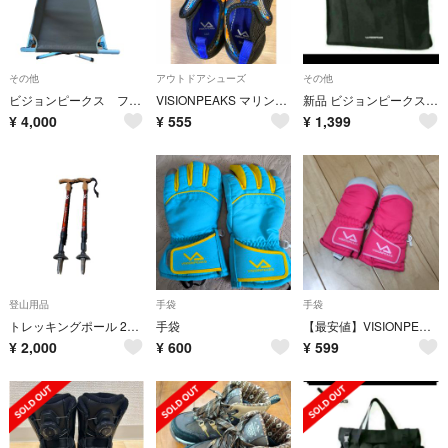
その他
アウトドアシューズ
その他
ビジョンピークス フォールディングベッド
VISIONPEAKS マリンシューズ 18センチ
新品 ビジョンピークス焚き火テーブル 収納バッグ 焚火テーブルキャリーケース
¥
4,000
¥
555
¥
1,399
登山用品
手袋
手袋
トレッキングポール 2本セット T型 ハイカー3CL-AS11
手袋
【最安値】VISIONPEAKS ピンク×灰色 ミトン 手袋 グローブ 90cm
¥
2,000
¥
600
¥
599