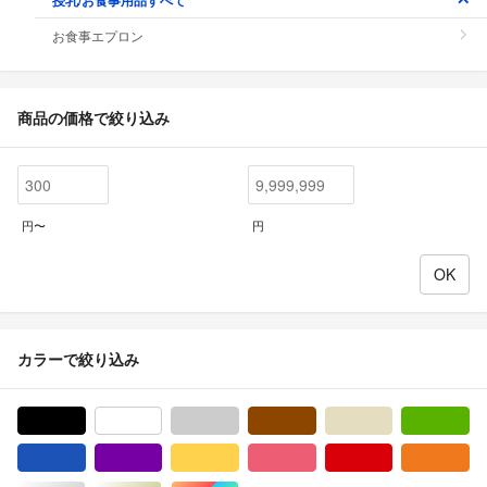
お食事エプロン
商品の価格で絞り込み
円〜
円
カラーで絞り込み
ブラック/黒色系
ホワイト/白色系
グレー/灰色系
ブラウン/茶色系
ベージュ系
グ
ブルー・ネイビー/青色系
パープル/紫色系
イエロー/黄色系
ピンク/桃色系
レッド/赤色系
オ