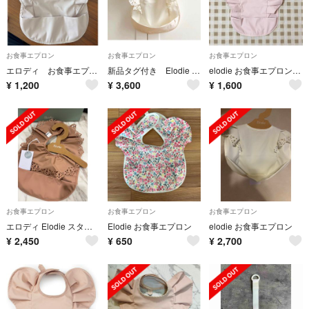
お食事エプロン
お食事エプロン
お食事エプロン
エロディ お食事エプロン
新品タグ付き Elodie お食事エプロン バニラホワイト
elodie お食事エプロン スタイ パウダーピンク
¥
1,200
¥
3,600
¥
1,600
お食事エプロン
お食事エプロン
お食事エプロン
エロディ Elodie スタイ お食事エプロン 新品、未使用
Elodie お食事エプロン
elodie お食事エプロン
¥
2,450
¥
650
¥
2,700