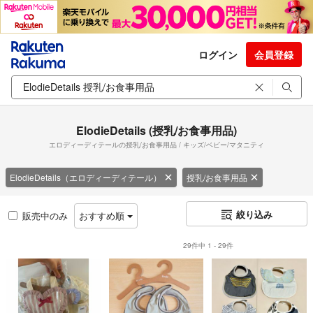
ログイン
会員登録
ElodieDetails (授乳/お食事用品)
エロディーディテールの授乳/お食事用品 / キッズ/ベビー/マタニティ
ElodieDetails（エロディーディテール）
授乳/お食事用品
絞り込み
販売中のみ
おすすめ順
29件中 1 - 29件