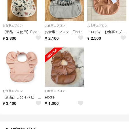
お食事エプロン
お食事エプロン
お食事エプロン
【新品・未使用】Elodie お食事エプロン スタイ
お食事エプロン Elodie
エロディ お食事エプロン
¥
2,800
¥
2,100
¥
2,500
お食事エプロン
お食事エプロン
【新品】Elodie ベビーお食事用エプロン 期間限定値下げ
elodie
¥
3,400
¥
1,000