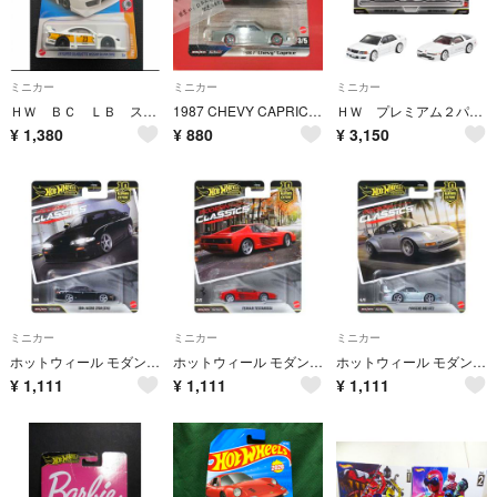
ミニカー
ミニカー
ミニカー
ＨＷ ＢＣ ＬＢ スーパーシルエット 日産シルビア
1987 CHEVY CAPRICE ホットウィール ワイルドスピード カプリス
ＨＷ プレミアム２パック トヨタ チェイサー ＪＺＸ １００ ／ １９８９ トヨタ スープラ
¥
1,380
¥
880
¥
3,150
ミニカー
ミニカー
ミニカー
ホットウィール モダン・クラシックス ニスモ 270R S14 シルビア
ホットウィール モダン・クラシックス フェラーリ テスタロッサ
ホットウィール モダン・クラシックス ポルシェ 993 GT2
¥
1,111
¥
1,111
¥
1,111