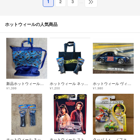
1
2
3
…
ホットウィールの人気商品
新品ホットウィールプールバッグ ナップザック
ホットウィール ネックストラップ ポーチ付き 小物入れ 不織布 エコバッグ
ホットウィール ヴィンテージクラブ 1968 ポルシェ 356 アウトロー
¥1,399
¥1,200
¥1,980
ホットウィール ネックストラップ 2本セット（別デザイン）限定 Hot Whee
ホットウィール ストレンジャー・シングス 1983 BMW 733i
クッパＪｒ．／ファイアホットロッド