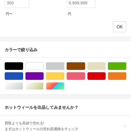
円〜
円
カラーで絞り込み
ブラック/黒色系
ホワイト/白色系
グレー/灰色系
ブラウン/茶色系
ベージュ系
グ
ブルー・ネイビー/青色系
パープル/紫色系
イエロー/黄色系
ピンク/桃色系
レッド/赤色系
オ
シルバー/銀色系
ゴールド/金色系
マルチカラー
ホットウィールを出品してみませんか？
買取よりも高値で売れる!
まずはホットウィールの売れ筋価格をチェック