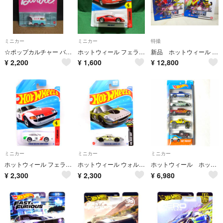
ミニカー
ミニカー
特撮
☆ポップカルチャー バービー - クール・コンビ☆フォルクスワーゲン☆ミニカー
ホットウィール フェラーリ ディーノ 206 GT ferrari dino
新品 ホットウィール キャラウィール アルティメッド エディション アバレンジャー ゴレンジャー セット
¥
2,200
¥
1,600
¥
12,800
ミニカー
ミニカー
ミニカー
ホットウィール フェラーリ 365 GTB4 コンペティツィオーネ
ホットウィール ウォルグリーンズ・エクスクルーシブ - ポルシェ 904 カレラ GTS
ホットウィール ホットトラックス 5パック(2016)
¥
2,300
¥
2,300
¥
6,980