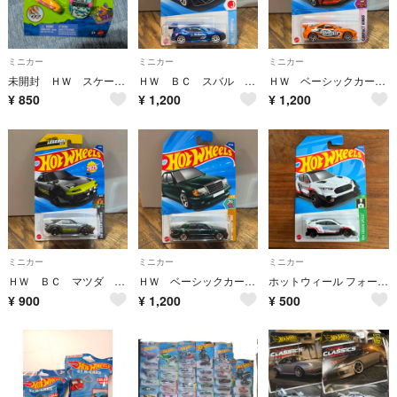
ミニカー
ミニカー
ミニカー
未開封 ＨＷ スケート ベーシックシリーズ
ＨＷ ＢＣ スバル ＢＲＺ パンデムキット
ＨＷ ベーシックカー トヨタ ＧＲ８６ カップ
¥
850
¥
1,200
¥
1,200
ミニカー
ミニカー
ミニカー
ＨＷ ＢＣ マツダ ＭＸ−５ ミアータ
ＨＷ ベーシックカー メルセデス・ベンツ ５００Ｅ
ホットウィール フォード マスタング マッハE 1400
¥
900
¥
1,200
¥
500