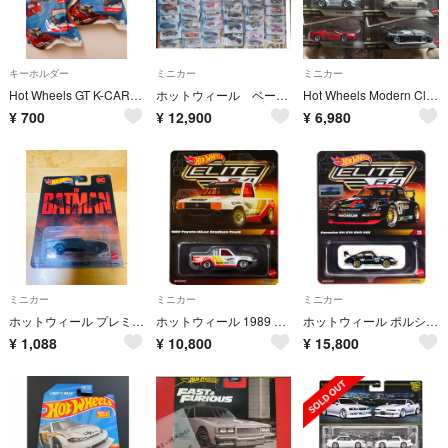
キーホルダー
ミニカー
ミニカー
Hot Wheels GT K-CARS キーチェーン
ホットウィール ベーシック+その他 計80台
Hot Wheels Modern Classics 4台セット NISMO 270R テスタロッサSoarer 993 GT2
¥
700
¥
12,900
¥
6,980
ミニカー
ミニカー
ミニカー
ホットウィール プレミアム バットモービル バットマン
ホットウィール 1989 トヨタ・ハイラックス・スタジアム・トラック
ホットウィール ポルシェ 911 GT2 EVO 993
¥
1,088
¥
10,800
¥
15,800