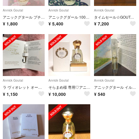
Annick Goutal
Annick Goutal
Annick Goutal
アニックグタール プチシェリー
アニックグダール 100ml ケラムール
タイムセール☆GOUTAL ボワ ダドリアン オードパルファム50ml
¥
1,800
¥
5,400
¥
7,200
Annick Goutal
Annick Goutal
Annick Goutal
ラ ヴィオレット オードトワレ 1.7ml アニックグタール 香水
そらまめ様 専用♡アニックグタール プチシェリー オードトワレ 100ml
アニックグタール イル オ テ
¥
1,150
¥
10,000
¥
540