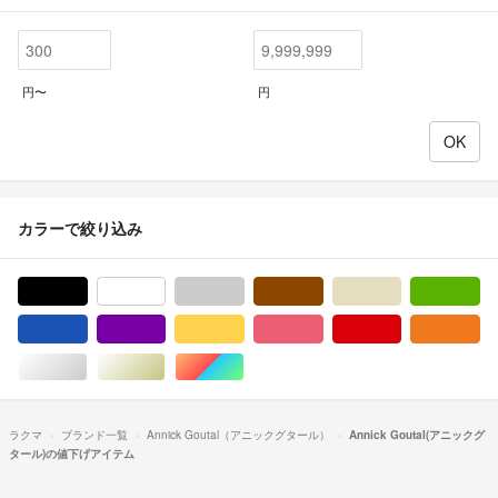
円〜
円
カラーで絞り込み
ブラック/黒色系
ホワイト/白色系
グレー/灰色系
ブラウン/茶色系
ベージュ系
グ
ブルー・ネイビー/青色系
パープル/紫色系
イエロー/黄色系
ピンク/桃色系
レッド/赤色系
オ
シルバー/銀色系
ゴールド/金色系
マルチカラー
ラクマ
ブランド一覧
Annick Goutal（アニックグタール）
Annick Goutal(アニックグ
タール)の値下げアイテム