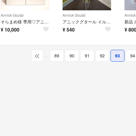
Annick Goutal
Annick Goutal
Annick
そらまめ様 専用♡アニックグタール プチシェリー オードトワレ 100ml
アニックグタール イル オ テ
¥
10,000
¥
540
¥
80
…
89
90
91
92
93
94