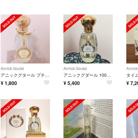
Annick Goutal
Annick Goutal
Annick
アニックグタール プチシェリー
アニックグダール 100ml ケラムール
¥
1,800
¥
5,400
¥
7,2