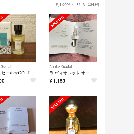
約4,000件中 3313 - 3348件
 Goutal
Annick Goutal
タイムセール☆GOUTAL ボワ ダドリアン オードパルファム50ml
ラ ヴィオレット オードトワレ 1.7ml アニックグタール 香水
00
¥
1,150