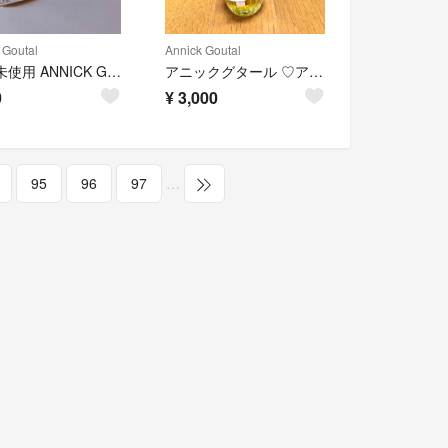
 Goutal
Annick Goutal
新品 未使用 ANNICK GOUTAL プチシェリー
アニックグタール ♡アン マタン ドラージュ 100ml
0
¥
3,000
95
96
97
…