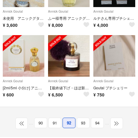
Annick Goutal
Annick Goutal
Annick Goutal
未使用 アニックグタール ヴァン ドゥ フォリ
ふー様専用 アニックグタール アンマタンドラージュ 100ml
ルナさん専用プチシェリーボディクリーム200ml ANNICK GOUTAL
¥
3,600
¥
8,000
¥
4,000
Annick Goutal
Annick Goutal
Annick Goutal
[2ml/5ml 小分け] アニックグタール アン マタン ドラージュ EDP
【最終値下げ・ほぼ新品】アニックグダール トゥニュ オードパルファム 50ML
Goutal プチシェリー
¥
600
¥
6,500
¥
750
…
90
91
92
93
94
…