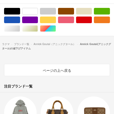
ブラック/黒色系
ホワイト/白色系
グレー/灰色系
ブラウン/茶色系
ベージュ系
グ
ブルー・ネイビー/青色系
パープル/紫色系
イエロー/黄色系
ピンク/桃色系
レッド/赤色系
オ
シルバー/銀色系
ゴールド/金色系
マルチカラー
ラクマ
ブランド一覧
Annick Goutal（アニックグタール）
Annick Goutal(アニックグ
タール)の値下げアイテム
ページの上へ戻る
注目ブランド一覧