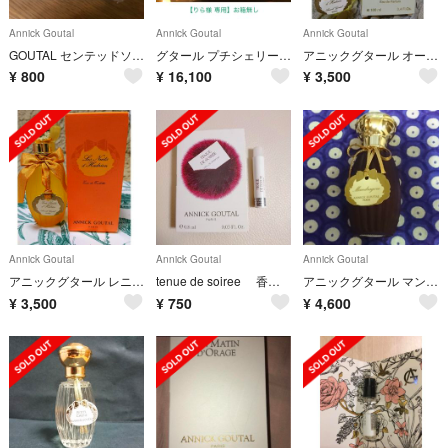
Annick Goutal
Annick Goutal
Annick Goutal
GOUTAL センテッドソープ
グタール プチシェリー EDP 100ml ＆ ハンドクリーム ※お箱無し※
アニックグタール オーダドリアン オードパァルファム
¥
800
¥
16,100
¥
3,500
Annick Goutal
Annick Goutal
Annick Goutal
アニックグタール レニュイダアドリアン オードトワレ
tenue de soiree 香水 新品 ANNICKGOUTAL 0.8l
アニックグタール マンドラゴール
¥
3,500
¥
750
¥
4,600