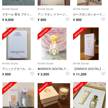
Annick Goutal
Annick Goutal
Annick Goutal
グタール 香水 プチシェリー
アン マタン ドラージュ オードトワレ 1.5ml
ローズボンボンオードトワレ 1.5ml
¥
9,000
¥
800
¥
800
Annick Goutal
Annick Goutal
Annick Goutal
アニックグタール ローズ ポンポン オードトワレ1.5ml
✤ANNICK GOUTALアニックグタール✤オーダドリアン100㎖
【ANNICK GOUTAL】グタール シャ ペルシェ
¥
850
¥
3,500
¥
11,200