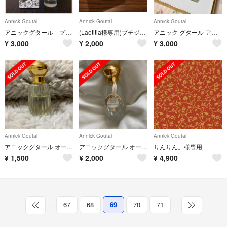
Annick Goutal
Annick Goutal
Annick Goutal
アニックグタール プチシェリー
(Laetitia様専用)プチジェリー アロマ キャンドル 35g
アニック グタール アン マタン ドラージュ ANNICK GOUTAL
¥
3,000
¥
2,000
¥
3,000
Annick Goutal
Annick Goutal
Annick Goutal
アニックグタール オードパルファム プチシェリー
アニックグタール オードトワレ プチシェリー
りんりん。様専用
¥
1,500
¥
2,000
¥
4,900
…
67
68
69
70
71
…