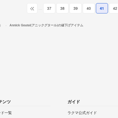
…
37
38
39
40
41
42
ル）
Annick Goutal(アニックグタール)の値下げアイテム
テンツ
ガイド
ンド一覧
ラクマ公式ガイド