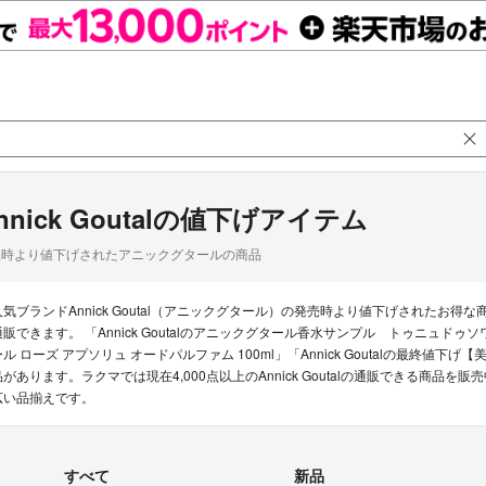
nnick Goutalの値下げアイテム
品時より値下げされたアニックグタールの商品
人気ブランドAnnick Goutal（アニックグタール）の発売時より値下げされた
通販できます。 「Annick Goutalのアニックグタール香水サンプル トゥニュドゥソワレ 
ール ローズ アプソリュ オードパルファム 100ml」「Annick Goutalの最
品があります。ラクマでは現在4,000点以上のAnnick Goutalの通販できる商
広い品揃えです。
すべて
新品