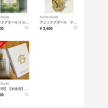
 Goutal
Annick Goutal
アニックグタール:イルオテをお譲りします。
アニックグダール ケラムール
00
¥
3,400
 Goutal
【ご専用】【未使用】プチシェリー オードトワレ 15ml
00