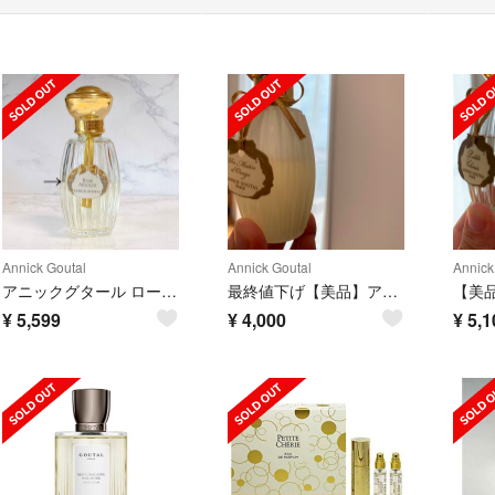
Annick Goutal
Annick Goutal
Annick
アニックグタール ローズ アプソリュ オードパルファム 100ml
最終値下げ【美品】アニックグタール アンマタンドオラージュ
¥
5,599
¥
4,000
¥
5,1