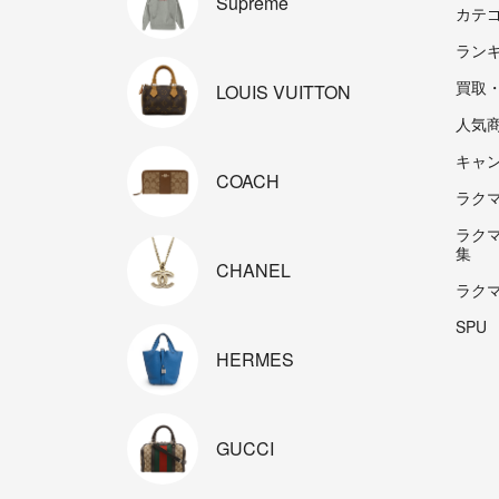
Supreme
カテ
ラン
買取
LOUIS
VUITTON
人気
キャ
COACH
ラクマp
ラク
集
CHANEL
ラク
SPU
HERMES
GUCCI