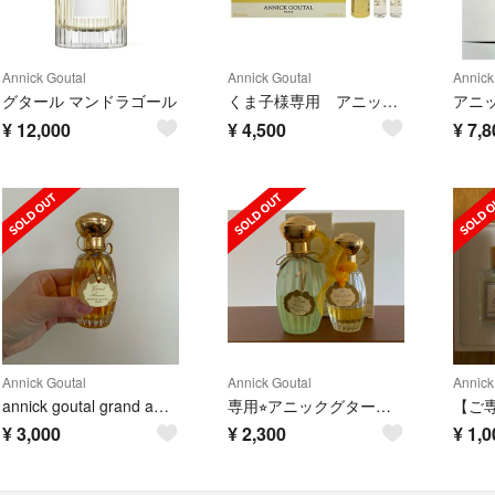
Annick Goutal
Annick Goutal
Annick
グタール マンドラゴール
くま子様専用 アニックグタール ANNICKGOUTAL プチシェリー 香水
¥
12,000
¥
4,500
¥
7,8
Annick Goutal
Annick Goutal
Annick
annick goutal grand amour
専用⭐︎アニックグタール オードトワレ 2本セット
¥
3,000
¥
2,300
¥
1,0