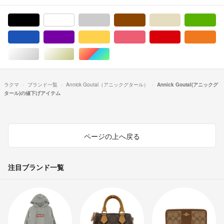
ブラック/黒色系
ホワイト/白色系
グレー/灰色系
ブラウン/茶色系
ベージュ系
グ
ブルー・ネイビー/青色系
パープル/紫色系
イエロー/黄色系
ピンク/桃色系
レッド/赤色系
オ
シルバー/銀色系
ゴールド/金色系
マルチカラー
ラクマ
ブランド一覧
Annick Goutal（アニックグタール）
Annick Goutal(アニックグ
タール)の値下げアイテム
ページの上へ戻る
注目ブランド一覧