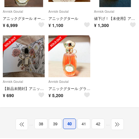
Annick Goutal
Annick Goutal
Annick Goutal
アニックグタール オードパルファム ローズ アプソリュ 50ml
アニックグタール
値下げ！【未使用】アニックグタール プチシェリー オードトワレ 15ml
¥
6,999
¥
1,100
¥
1,300
Annick Goutal
Annick Goutal
【新品未開封】アニックグタール ローズポンポン オードトワレ1.5ml
アニックグタール グランダムール 100ml 香水
¥
690
¥
5,200
…
38
39
40
41
42
…