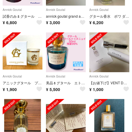
Annick Goutal
Annick Goutal
Annick Goutal
試香のみ🌷グタール トゥニュドゥソワレ 50ml
annick goutal grand amour
グタール香水 ボワ ダドリアン 100ml
¥
6,800
¥
3,000
¥
6,200
Annick Goutal
Annick Goutal
Annick Goutal
アニックグタール プチシェリー キャンドル
美品🌷グタール エトワールドゥヌニュイ50ml オードパルファム
【お値下げ】VENT DE FOLIE ヴァンドゥフォリ
¥
1,900
¥
5,500
¥
1,000