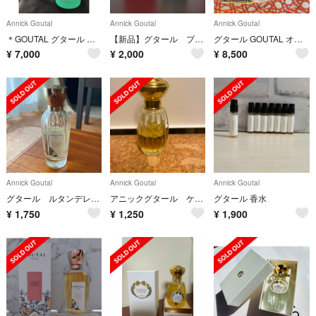
Annick Goutal
Annick Goutal
Annick Goutal
＊GOUTAL グタール プチシェリーギフトセット＊
【新品】グタール プチシェリー キャンドル
グタール GOUTAL オードトワレ ほぼ未使用
¥
7,000
¥
2,000
¥
8,500
Annick Goutal
Annick Goutal
Annick Goutal
グタール ルタンデレーヴ オードトワレ 4ミリ
アニックグタール ケラムール
グタール 香水
¥
1,750
¥
1,250
¥
1,900