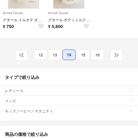
Annick Goutal
Annick Goutal
グタール イルオテ オードトワレ GOUTAL 新品未使用
グタール ボディミルク GOUTAL プチシェリー 新品未開封
¥
750
¥
5,800
…
12
13
14
15
16
…
タイプで絞り込み
レディース
メンズ
キッズ／ベビー／マタニティ
商品の価格で絞り込み