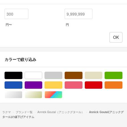
円〜
円
カラーで絞り込み
ブラック/黒色系
ホワイト/白色系
グレー/灰色系
ブラウン/茶色系
ベージュ系
グ
ブルー・ネイビー/青色系
パープル/紫色系
イエロー/黄色系
ピンク/桃色系
レッド/赤色系
オ
シルバー/銀色系
ゴールド/金色系
マルチカラー
ラクマ
ブランド一覧
Annick Goutal（アニックグタール）
Annick Goutal(アニックグ
タール)の値下げアイテム