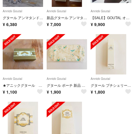
Annick Goutal
Annick Goutal
Annick Goutal
グタール アンマタンドラージュ オードパルファム
新品グタール アンマタン ド オラージュ オーデパルファン100ml
【SALE】GOUTAL オーダドリアン オードパルファム
¥
6,380
¥
7,000
¥
9,900
Annick Goutal
Annick Goutal
Annick Goutal
★アニックグタール savon soapソープ★新品未使用品
グタール ポーチ 新品 ノベルティ 非売品 GOUTAL アニックグタール
グタール プチシェリー オードパルファム 5ml GOUTAL 香水 新品未開封
¥
1,100
¥
1,900
¥
1,800