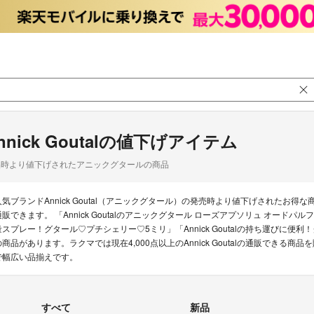
nnick Goutalの値下げアイテム
品時より値下げされたアニックグタールの商品
人気ブランドAnnick Goutal（アニックグタール）の発売時より値下げされた
通販できます。 「Annick Goutalのアニックグタール ローズアプソリュ オードパルファ
量スプレー！グタール♡プチシェリー♡5ミリ」「Annick Goutalの持ち運びに便
の商品があります。ラクマでは現在4,000点以上のAnnick Goutalの通販でき
で幅広い品揃えです。
すべて
新品