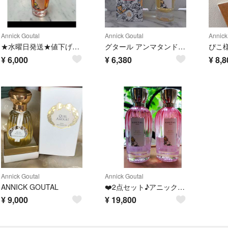
Annick Goutal
Annick Goutal
Annick
★水曜日発送★値下げ不可ローズボンボン オードパルファム GOUTAL 50ミリ
グタール アンマタンドラージュ オードパルファム
ぴこ
¥
6,000
¥
6,380
¥
8,8
Annick Goutal
Annick Goutal
ANNICK GOUTAL
❤️2点セット♪アニックグタールローズポンポンEDT100ml箱なし。
¥
9,000
¥
19,800