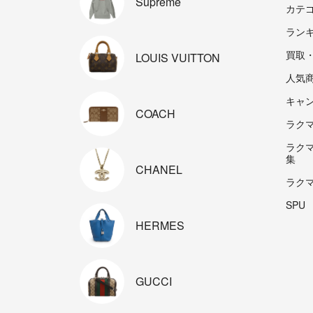
Supreme
カテ
ラン
買取
LOUIS
VUITTON
人気
キャ
COACH
ラクマp
ラク
集
CHANEL
ラク
SPU
HERMES
GUCCI