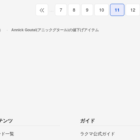
…
7
8
9
10
11
12
ル）
Annick Goutal(アニックグタール)の値下げアイテム
テンツ
ガイド
ンド一覧
ラクマ公式ガイド