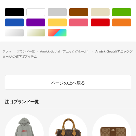
ブラック/黒色系
ホワイト/白色系
グレー/灰色系
ブラウン/茶色系
ベージュ系
グ
ブルー・ネイビー/青色系
パープル/紫色系
イエロー/黄色系
ピンク/桃色系
レッド/赤色系
オ
シルバー/銀色系
ゴールド/金色系
マルチカラー
ラクマ
ブランド一覧
Annick Goutal（アニックグタール）
Annick Goutal(アニックグ
タール)の値下げアイテム
ページの上へ戻る
注目ブランド一覧