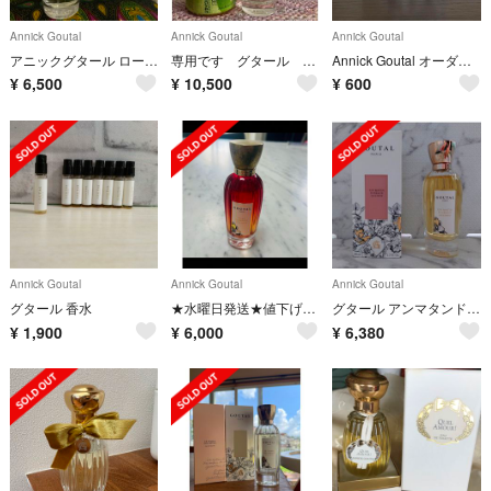
Annick Goutal
Annick Goutal
Annick Goutal
アニックグタール ローズアプソリュ オードパルファム 100ml
専用です グタール プチシェリー オードパルファム
Annick Goutal オーダドリアン オードパルファム 1.5ml
¥
6,500
¥
10,500
¥
600
Annick Goutal
Annick Goutal
Annick Goutal
グタール 香水
★水曜日発送★値下げ不可ローズボンボン オードパルファム GOUTAL 50ミリ
グタール アンマタンドラージュ オードパルファム
¥
1,900
¥
6,000
¥
6,380