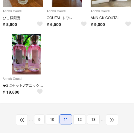
Annick Goutal
Annick Goutal
Annick Goutal
ぴこ様限定
GOUTAL トワレ
ANNICK GOUTAL
¥
8,800
¥
6,500
¥
9,000
Annick Goutal
❤️2点セット♪アニックグタールローズポンポンEDT100ml箱なし。
¥
19,800
…
9
10
11
12
13
…