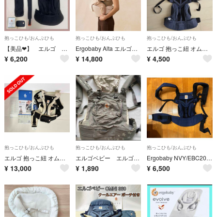
抱っこひも/おんぶひも
抱っこひも/おんぶひも
抱っこひも/おんぶひも
【美品❤】 エルゴ 抱っこ紐 オムニ360クールエアー⭐︎
Ergobaby Alta エルゴベビー ヒップシート ナチュラルベージュ
エルゴ 抱っこ紐 オムニ360 クールエア メッシュ デニム
¥
6,200
¥
14,800
¥
4,500
抱っこひも/おんぶひも
抱っこひも/おんぶひも
抱っこひも/おんぶひも
エルゴ 抱っこ紐 オムニ ブリーズ
エルゴベビー エルゴ 抱っこ紐 ベビーキャリア グレー スター 星柄
Ergobaby NVY/EBC201901127VN
¥
13,000
¥
1,890
¥
6,500