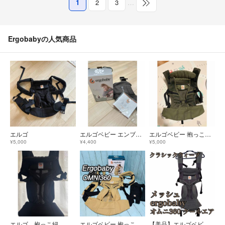
1
2
3
…
Ergobabyの人気商品
エルゴ
エルゴベビー エンブレース
エルゴベビー 抱っこ紐 カーキ メッシュ クールエアー アダプト
¥5,000
¥4,400
¥5,000
エルゴ 抱っこ紐
エルゴベビー 抱っこ紐 オムニ360 デザートベージュ 極美品 箱付き ONNI
【美品】エルゴベビー オムニ360 クールエア メッシュ 抱っこ紐 グレー系