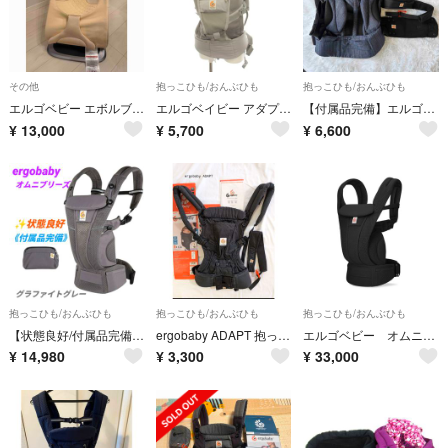
その他
抱っこひも/おんぶひも
抱っこひも/おんぶひも
エルゴベビー エボルブバウンサー クリーム
エルゴベイビー アダプト クールエア 抱っこ紐 おんぶ紐 メッシュ グレー
【付属品完備】エルゴベビー オムニ360 クールエア メッシュ デニム 抱っこ紐 おんぶ紐
¥
13,000
¥
5,700
¥
6,600
抱っこひも/おんぶひも
抱っこひも/おんぶひも
抱っこひも/おんぶひも
【状態良好/付属品完備・当日発送】エルゴベビー/ergobaby オムニブリーズ だっこひも メッシュ グラファイトグレー
ergobaby ADAPT 抱っこ紐 ブラック ベビーウエストベルト 箱説明書
エルゴベビー オムニデラックス オニキスブラック
¥
14,980
¥
3,300
¥
33,000