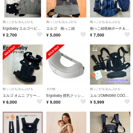
抱っこひも/おんぶひも
抱っこひも/おんぶひも
抱っこひも/おんぶひも
Ergobaby エルゴベビー ADAPT 抱っこ紐 パールグレー
エルゴ 抱っこ紐
抱っこ紐収納ポーチ＆トイストラップ付き★Ergobaby OMNI360 クールエア MIDNIGHT BLUE
¥
2,700
¥
5,000
¥
7,500
抱っこひも/おんぶひも
その他
抱っこひも/おんぶひも
エルゴ オムニ ブリーズ メッシュ 抱っこ紐 抱っこひも グレー Ergobaby omni breeze
Ergobaby 授乳クッション
エルゴOMNI360 COOL AIR メッシュ
¥
8,000
¥
9,000
¥
5,999