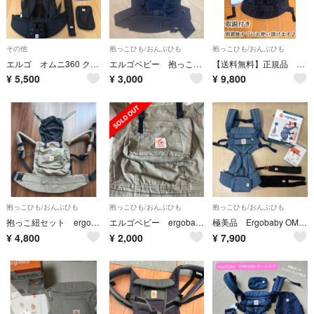
その他
抱っこひも/おんぶひも
抱っこひも/おんぶひも
エルゴ オムニ360 クールエアーメッシュ ブラック
エルゴベビー 抱っこ紐 2019年購入
【送料無料】正規品 エルゴベビー オムニブリーズ 抱っこ紐 メッシュ
¥
5,500
¥
3,000
¥
9,800
抱っこひも/おんぶひも
抱っこひも/おんぶひも
抱っこひも/おんぶひも
抱っこ紐セット ergo、Aprica
エルゴベビー ergobaby カーキ 抱っこ紐
極美品 Ergobaby OMNI 360 メッシュ 抱っこ紐
¥
4,800
¥
2,000
¥
7,900