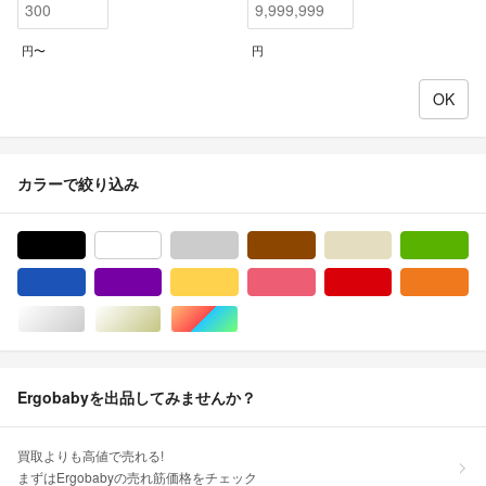
円〜
円
カラーで絞り込み
ブラック/黒色系
ホワイト/白色系
グレー/灰色系
ブラウン/茶色系
ベージュ系
グ
ブルー・ネイビー/青色系
パープル/紫色系
イエロー/黄色系
ピンク/桃色系
レッド/赤色系
オ
シルバー/銀色系
ゴールド/金色系
マルチカラー
Ergobabyを出品してみませんか？
買取よりも高値で売れる!
まずはErgobabyの売れ筋価格をチェック