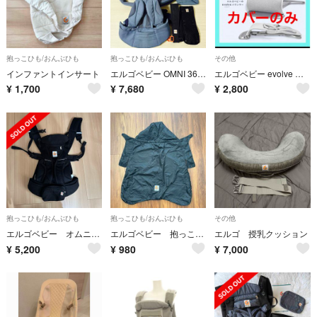
抱っこひも/おんぶひも
抱っこひも/おんぶひも
その他
インファントインサート
エルゴベビー OMNI 360 クールエアー ポーチ付き
エルゴベビー evolve バウンサー ライトグレー シートカバーのみ
¥
1,700
¥
7,680
¥
2,800
抱っこひも/おんぶひも
抱っこひも/おんぶひも
その他
エルゴベビー オムニブリーズ抱っこ紐 ブラック
エルゴベビー 抱っこひも 防寒
エルゴ 授乳クッション
¥
5,200
¥
980
¥
7,000