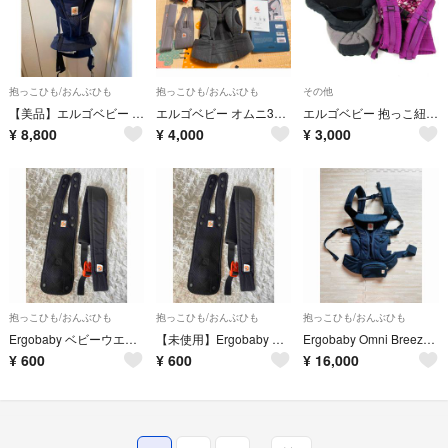
抱っこひも/おんぶひも
抱っこひも/おんぶひも
その他
【美品】エルゴベビー オムニ360 クールエア メッシュ ネイビー 抱っこ紐 OMNI
エルゴベビー オムニ360 抱っこ紐
エルゴベビー 抱っこ紐 など 3点セット 抱っこひも ベビー用品 ブランド レディース Ergobaby
¥
8,800
¥
4,000
¥
3,000
抱っこひも/おんぶひも
抱っこひも/おんぶひも
抱っこひも/おんぶひも
Ergobaby ベビーウエストベルト ブラック 抱っこ紐 安全ベルト
【未使用】Ergobaby ベビーウエストベルト ブラック 抱っこ紐 安全ベルト
Ergobaby Omni Breeze 抱っこ紐 ネイビー
¥
600
¥
600
¥
16,000