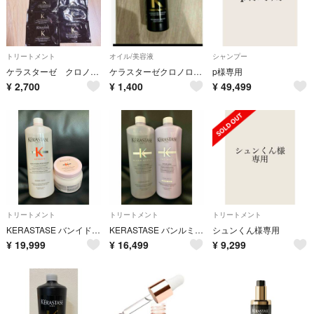
トリートメント
オイル/美容液
シャンプー
ケラスターゼ クロノロジスト サンプルセット
ケラスターゼクロノロジスト15ml 洗い流さないヘアトリートメント
p様専用
¥
2,700
¥
1,400
¥
49,499
トリートメント
トリートメント
トリートメント
KERASTASE バンイドラフォーティーファイ&マスクリコンスティチュアント
KERASTASE バンルミエール&ソワンシカフラッシュ
シュンくん様専用
¥
19,999
¥
16,499
¥
9,299