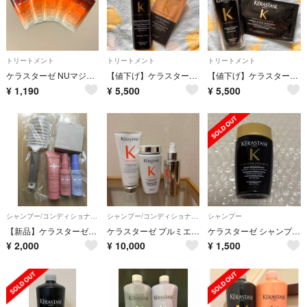
トリートメント
トリートメント
トリートメント
ケラスターゼ NUマジック ナイト セラム R （洗い流さないヘアトリートメント） サンプル
【値下げ】ケラスターゼ クロノロジスト テルミック 150ml ヘアミルク
【値下げ】ケラスターゼ ユイル クロノロジスト N 75ml ヘアオイル
¥
1,190
¥
5,500
¥
5,500
シャンプー/コンディショナーセット
シャンプー/コンディショナーセット
シャンプー
【新品】ケラスターゼトリートメントセット+シャンプーブラシ+ドライヤーブラシ
ケラスターゼ プルミエール
ケラスターゼ シャンプー クロノジスト 80ml
¥
2,000
¥
10,000
¥
1,500