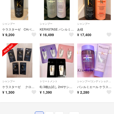
シャンプー
シャンプー
シャンプー
ケラスターゼ CHバンクロノロジスト1000ml新品 日本正規品
KERASTASE バンルミエール&ソワンドフォルス
あ様
¥
9,200
¥
16,499
¥
17,400
シャンプー
トリートメント
シャンプー/コンディショナーセット
ケラスターゼ クロノロジスト シャンプー 試供品
6) 3種お試し 2mlサシェ ユイルクロノロジスト N ケラスターゼ ユイルドパルファン ユイル シカ グロス エクストリーム
バンルミエール ケラスターゼ ブリーチケア ブロンドアブソリュ 紫 シャンプー
¥
1,300
¥
1,390
¥
2,280