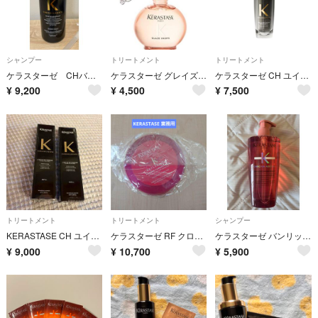
シャンプー
トリートメント
トリートメント
ケラスターゼ CHバンクロノロジスト1000ml新品 日本正規品
ケラスターゼ グレイズドロップス 45mL
ケラスターゼ CH ユイル クロノロジスト N 75ml
¥
9,200
¥
4,500
¥
7,500
トリートメント
トリートメント
シャンプー
KERASTASE CH ユイル クロノロジスト N 75ml レフィル
ケラスターゼ RF クロマティック マスク 500ml 新品 未開封 業務用
ケラスターゼ バンリッシュ クロマプロテクト 500ml新品送料込み
¥
9,000
¥
10,700
¥
5,900