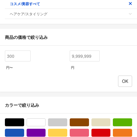
コスメ/美容すべて
ヘアケア/スタイリング
商品の価格で絞り込み
円〜
円
カラーで絞り込み
ブラック/黒色系
ホワイト/白色系
グレー/灰色系
ブラウン/茶色系
ベージュ系
グ
ブルー・ネイビー/青色系
パープル/紫色系
イエロー/黄色系
ピンク/桃色系
レッド/赤色系
オ