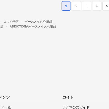
1
2
3
4
5
コスメ/美容
ベースメイク/化粧品
粧品
ADDICTIONのベースメイク/化粧品
テンツ
ガイド
ンド一覧
ラクマ公式ガイド