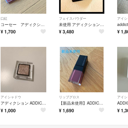
口紅
フェイスパウダー
アイシ
コーセー アディクションザマットリップ 口紅 015 リキッドリップ
未使用 アディクション インビジブル エッセンス ルースパウダー グロウ 001 softglow
¥
1,700
¥
3,480
¥
1,8
アイシャドウ
リップグロス
アイシ
アディクション ADDICTION ザ アイシャドウ スパークル #004 マリアージュ 1g
【新品未使用】ADDICTION アディクション リップオイルプランパー 010 Glowy Mauve
¥
1,000
¥
1,690
¥
1,3