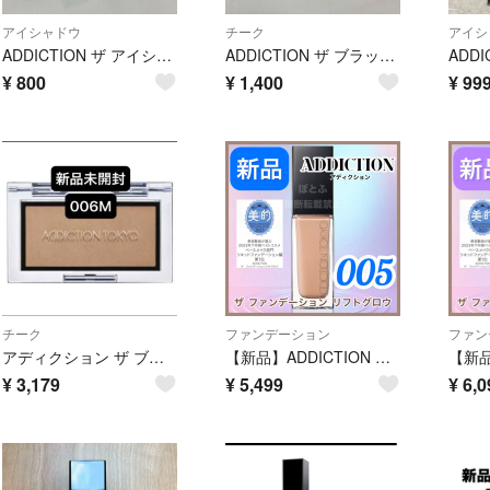
アイシャドウ
チーク
アイシ
ADDICTION ザ アイシャドウ パール 006P
ADDICTION ザ ブラッシュ ニュアンサー 003N
¥
800
¥
1,400
¥
99
チーク
ファンデーション
ファン
アディクション ザ ブラッシュ マット 006M Naked Veil
【新品】ADDICTION ザ ファンデーション リフトグロウ 005
¥
3,179
¥
5,499
¥
6,0