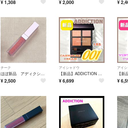
¥
1,308
¥
2,000
¥
2,4
チーク
アイシャドウ
アイシ
ほぼ新品 アディクション リキッドブラッシュ グロウ 004 チーク
【新品】ADDICTION アイシャドウパレット 001 カシミヤドリーム
¥
2,500
¥
6,699
¥
6,5