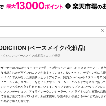
DDICTION (ベースメイク/化粧品)
ィクションのベースメイク/化粧品 / コスメ/美容
デザイナーAYAKOがニューヨークで培った感性をベースにしたコスメブランド。発
うな洗練されたデザインのコスメが集まっています。使いやすく、デザイン性にも優
クボメイクで火が付いた爆発的大ヒットアイテム。完売のmariageやミスユーモ
タイニーシェル、リゴレットなどピンクやベージュカラーのシャドウも豊富に揃って
どのチークも発色が良く注目されています。リップではリップグロスやリップクレヨ
ル、ファンデーション、アイライナーやコンシーラー、ハイライトなども充実の品揃
まで古着が激安で揃っています。新品未使用、状態の良い美品からusedまであります。
ンの商品が購入可能です。