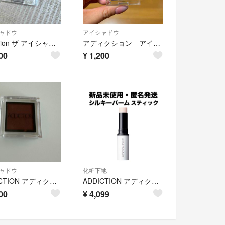
ャドウ
アイシャドウ
addiction ザ アイシャドウ パール 031p In Romance インロマンス
アディクション アイシャドウ 011sp
00
¥
1,200
ャドウ
化粧下地
ADDICTION アディクションザ アイシャドウ #086 La Mamounia1g
ADDICTION アディクション シルキーバームスティック
00
¥
4,099