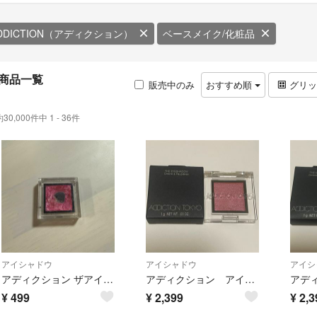
DDICTION（アディクション）
ベースメイク/化粧品
商品一覧
販売中のみ
おすすめ順
グリ
約30,000件中 1 - 36件
アイシャドウ
アイシャドウ
アイシ
アディクション ザアイシャドウ ミスユーモア
アディクション アイシャドウ 101P So Amusing
¥
499
¥
2,399
¥
2,3