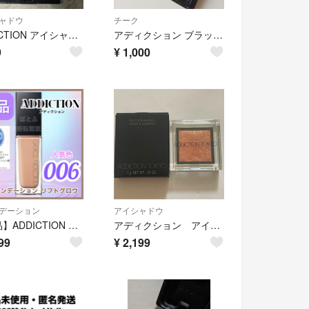
ャドウ
チーク
ADDICTION アイシャドウ
アディクション ブラッシュ 33
9
¥
1,000
デーション
アイシャドウ
【新品】ADDICTION ザ ファンデーション リフトグロウ 006
アディクション アイシャドウ 161 Gleamy Pond
99
¥
2,199