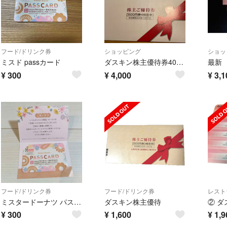
フード/ドリンク券
ショッピング
ショッ
ミスド passカード
ダスキン株主優待券4000円
¥
300
¥
4,000
¥
3,1
フード/ドリンク券
フード/ドリンク券
レスト
ミスタードーナツ パスカード1枚
ダスキン株主優待
¥
300
¥
1,600
¥
1,9