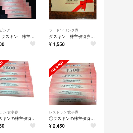
ピング
フード/ドリンク券
最新 ダスキン 株主優待 3000円分
ダスキン 株主優待券500円券✕3枚
00
¥
1,550
ラン/食事券
レストラン/食事券
② ダスキンの株主優待 500円券4枚セット(2000円分)
①ダスキンの株主優待 500円券5枚セット(2500円分)
60
¥
2,450