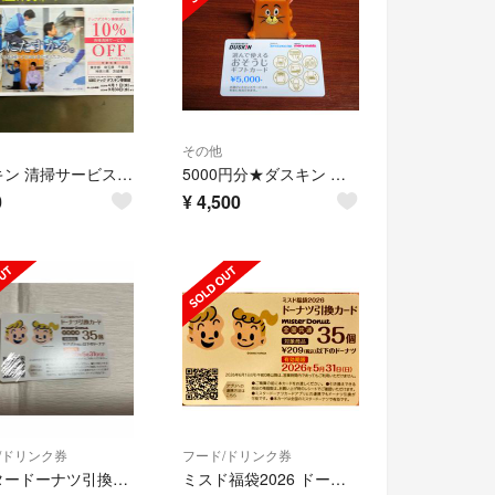
その他
ダスキン 清掃サービス10%OFFクーポン
5000円分★ダスキン 選んで使える おそうじギフトカード★ #1010
0
¥
4,500
/ドリンク券
フード/ドリンク券
ミスタードーナツ引換券ミスド福袋2026 ドーナツ引換カード 1枚
ミスド福袋2026 ドーナツ引換カード31個分 １枚