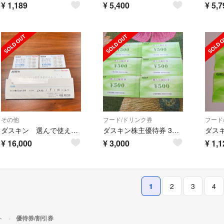
¥
1,189
¥
5,400
¥
5,7
その他
フード/ドリンク券
フード
ダスキン 選んで使えるお掃除ギフトカード
ダスキン株主優待券 3000円分(500円×6枚)有効期限2026年6月30日
¥
16,000
¥
3,000
¥
1,1
1
2
3
4
ト
優待券/割引券