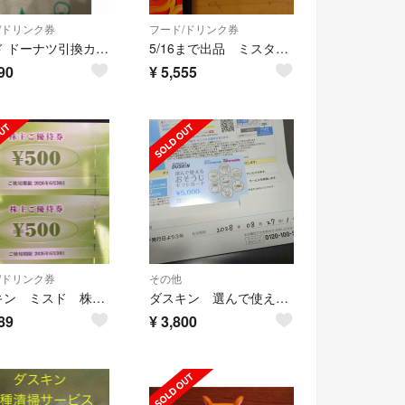
/ドリンク券
フード/ドリンク券
ミスド ドーナツ引換カード
5/16まで出品 ミスタードーナツ 2026 ドーナツ引換カード 35個 ⑤
90
¥
5,555
/ドリンク券
その他
ダスキン ミスド 株主優待券 1000円
ダスキン 選んで使える おそうじ ギフトカード 5000円分
89
¥
3,800