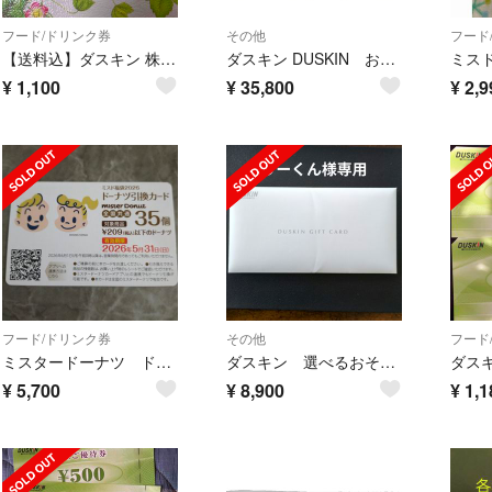
フード/ドリンク券
その他
フード
【送料込】ダスキン 株主優待 ミスド モスバーガー 1000円分
ダスキン DUSKIN おそうじギフトカード（家事代行サービス）40,000円分
¥
1,100
¥
35,800
¥
2,9
フード/ドリンク券
その他
フード
ミスタードーナツ ドーナツ引換カード 35個分
ダスキン 選べるおそうじギフトカード10000円分
¥
5,700
¥
8,900
¥
1,1