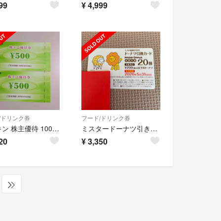
99
¥
4,999
/ドリンク券
フード/ドリンク券
ダスキン 株主優待 1000円分
ミスタードーナツ引き換え券
20
¥
3,350