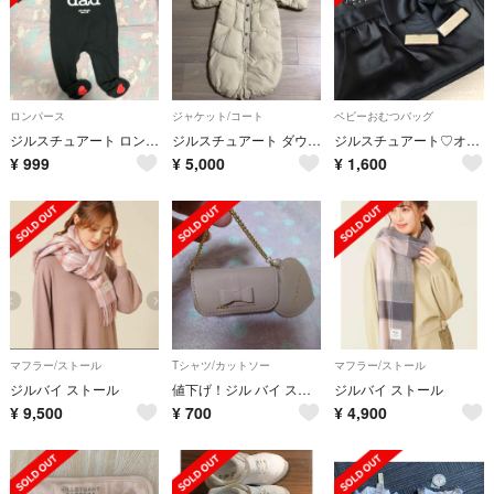
ロンパース
ジャケット/コート
ベビーおむつバッグ
ジルスチュアート ロンパース
ジルスチュアート ダウン ジャンプスーツ
ジルスチュアート♡オムツポーチ
¥
999
¥
5,000
¥
1,600
マフラー/ストール
Tシャツ/カットソー
マフラー/ストール
ジルバイ ストール
値下げ！ジル バイ スチュアート リップケース ミラー付
ジルバイ ストール
¥
9,500
¥
700
¥
4,900