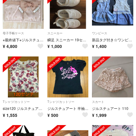
母子手帳ケース
スニーカー
ワンピース
※最終値下※ジルスチュアート 母子手帳ケース
瞬足 スニーカー 19センチ＆20センチ
新品タグ付き☆ワンピースセット
¥
4,800
¥
1,000
¥
1,400
Tシャツ/カットソー
Tシャツ/カットソー
スカート
size120 ジルスチュアートTシャツ
ジルスチュアート 半袖Tシャツ
ジルスチュアート 110
¥
1,555
¥
500
¥
1,999