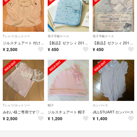
Tシャツ/カットソー
母子手帳ケース
母子手帳ケース
ジルスチュアート 付け襟つきカットソー フォーマルにも
【新品】ゼクシィ 2017年5月付録 JILL STUART マルチケース
【新品】ゼクシィ 2017年5月付録 JILL STUART マルチケース
¥
2,500
¥
450
¥
450
Tシャツ/カットソー
帽子
ロンパース
みれい様ご専用です♡ JILLSTUARTニューヨーク80♡
ジルスチュアート 帽子
JILLSTUART ロンパース
¥
2,500
¥
1,200
¥
1,400