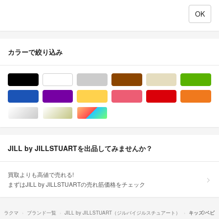
カラーで絞り込み
ブラック/黒色系
ホワイト/白色系
グレー/灰色系
ブラウン/茶色系
ベージュ系
グ
ブルー・ネイビー/青色系
パープル/紫色系
イエロー/黄色系
ピンク/桃色系
レッド/赤色系
オ
シルバー/銀色系
ゴールド/金色系
マルチカラー
JILL by JILLSTUARTを出品してみませんか？
買取よりも高値で売れる!
まずはJILL by JILLSTUARTの売れ筋価格をチェック
ラクマ
ブランド一覧
JILL by JILLSTUART（ジルバイジルスチュアート）
キッズ/ベビ