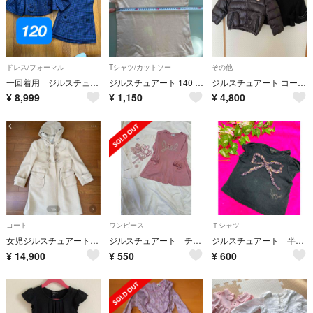
ドレス/フォーマル
Tシャツ/カットソー
その他
一回着用 ジルスチュアート ２Pスーツ 120cm 卒園式 入学式
ジルスチュアート 140 半袖 ティシャツ
ジルスチュアート コート2着セット
¥
8,999
¥
1,150
¥
4,800
コート
ワンピース
Ｔシャツ
女児ジルスチュアートコート 130cm
ジルスチュアート チュニック ワンピース 90センチ
ジルスチュアート 半袖 Tシャツ 80
¥
14,900
¥
550
¥
600