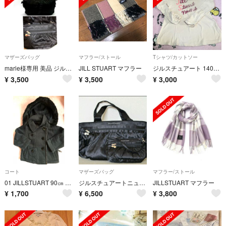
マザーズバッグ
マフラー/ストール
Tシャツ/カットソー
marie様専用 美品 ジルスチュアート マザーズバッグ 旅行にも 黒 ポーチ付
JILL STUART マフラー
ジルスチュアート 140サイズロンT
¥
3,500
¥
3,500
¥
3,000
コート
マザーズバッグ
マフラー/ストール
01 JILLSTUART 90㎝ コート プライスダウン中
ジルスチュアートニューヨーク マザーズバック
JILLSTUART マフラー
¥
1,700
¥
6,500
¥
3,800