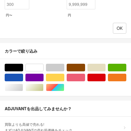
円〜
円
カラーで絞り込み
ブラック/黒色系
ホワイト/白色系
グレー/灰色系
ブラウン/茶色系
ベージュ系
グ
ブルー・ネイビー/青色系
パープル/紫色系
イエロー/黄色系
ピンク/桃色系
レッド/赤色系
オ
シルバー/銀色系
ゴールド/金色系
マルチカラー
ADJUVANTを出品してみませんか？
買取よりも高値で売れる!
まずはADJUVANTの売れ筋価格をチェック