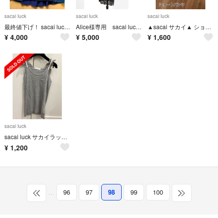
sacai luck
sacai luck
sacai luck
最終値下げ！ sacai luck ☆ 花柄半袖シャツ
Alice様専用 sacai luck サカイラック スカート レース
▲sacai サカイ▲ ショートパンツ 白 ホワイト
¥
4,000
¥
5,000
¥
1,600
sacai luck
sacai luck サカイラック フリルストラップ タンクトップ 1
¥
1,200
…
96
97
98
99
100