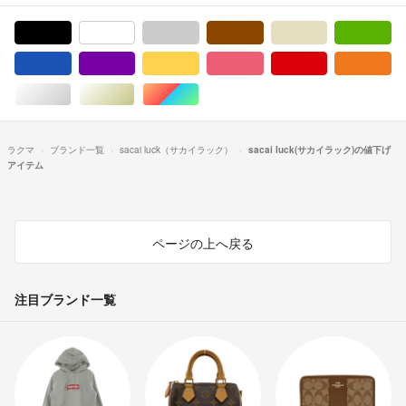
ブラック/黒色系
ホワイト/白色系
グレー/灰色系
ブラウン/茶色系
ベージュ系
グ
ブルー・ネイビー/青色系
パープル/紫色系
イエロー/黄色系
ピンク/桃色系
レッド/赤色系
オ
シルバー/銀色系
ゴールド/金色系
マルチカラー
ラクマ
ブランド一覧
sacai luck（サカイラック）
sacai luck(サカイラック)の値下げ
アイテム
ページの上へ戻る
注目ブランド一覧