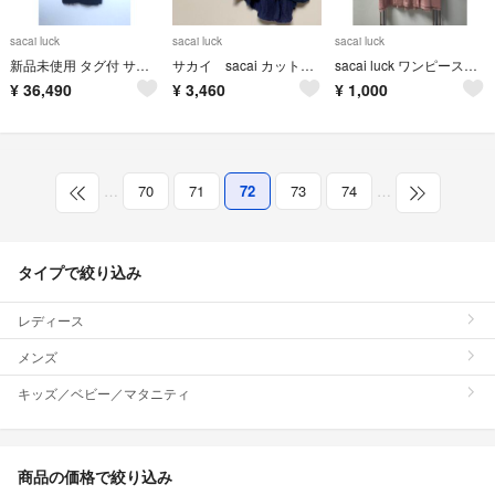
sacai luck
sacai luck
sacai luck
新品未使用 タグ付 サカイ sacai チュール半袖カーディガン(ヤラメ)
サカイ sacai カットソー チュニック 日本製 デザインシャツ
sacai luck ワンピース ピンク サイズ2
¥
36,490
¥
3,460
¥
1,000
…
70
71
72
73
74
…
タイプで絞り込み
レディース
メンズ
キッズ／ベビー／マタニティ
商品の価格で絞り込み