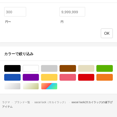
円〜
円
カラーで絞り込み
ブラック/黒色系
ホワイト/白色系
グレー/灰色系
ブラウン/茶色系
ベージュ系
グ
ブルー・ネイビー/青色系
パープル/紫色系
イエロー/黄色系
ピンク/桃色系
レッド/赤色系
オ
シルバー/銀色系
ゴールド/金色系
マルチカラー
ラクマ
ブランド一覧
sacai luck（サカイラック）
sacai luck(サカイラック)の値下げ
アイテム