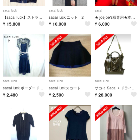
sacai luck
sacai luck
sacai
【sacai luck】ストライプブルゾン
sacai luck ニット 2
★ joejoe's様専用★本日限定★sacai luck★モヘアニット★
¥
15,800
¥
10,000
¥
6,000
sacai luck
sacai luck
sacai luck
sacai luck ボーダードッキングワンピース M 2 ネイビー 白 ロング
sacai luckスカート
サカイ Sacai ⭐︎ ドライ バッグ⭐︎グリーン
¥
2,480
¥
2,500
¥
28,000