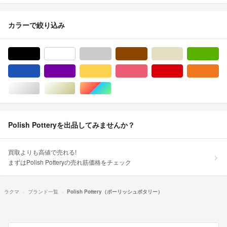
カラーで絞り込み
ブラック/黒色系
ホワイト/白色系
グレー/灰色系
ブラウン/茶色系
ベージュ系
グ
ブルー・ネイビー/青色系
パープル/紫色系
イエロー/黄色系
ピンク/桃色系
レッド/赤色系
オ
シルバー/銀色系
ゴールド/金色系
マルチカラー
Polish Potteryを出品してみませんか？
買取よりも高値で売れる!
まずはPolish Potteryの売れ筋価格をチェック
ラクマ
ブランド一覧
Polish Pottery（ポーリッシュポタリー）