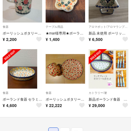
食器
テーブル用品
アロマポット/アロマランプ/芳香器
ポーリッシュポタリー ツェラミカ マグカップ
★mar様専用★ポーランド食器 ツェラミカ社 花形箸置き
新品 未使用 ポーリッシュポタリー アロマポットえんとつハウス
¥
2,200
¥
1,400
¥
6,500
食器
食器
カトラリー/箸
ポーランド食器 セラミカ（ツェラミカ） キューティ小判型 ボウル（21cm）
ポーリッシュポタリー お皿 マグカップ いちご ポーランド ハート かわいい！！
新品ポーランド食器 カラトリー6本 ランチプレート ツェラミカ マヌファクトゥラ
¥
4,600
¥
22,222
¥
29,000