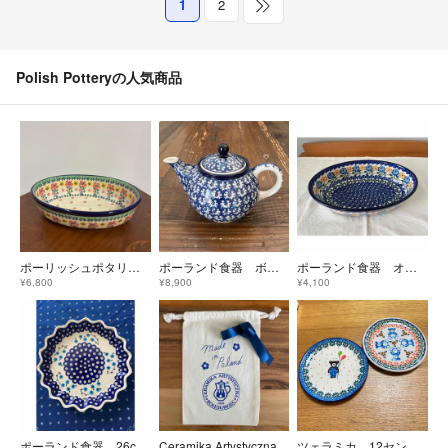
1
2
Polish Potteryの人気商品
ポーリッシュポタリー ツェラミカ オーブンディッシュ グラタン皿 ポーランド
ポーランド食器 ボレスワヴィエツ ポーリッシュポタリー ティーポット 900ml
ポーランド食器 オーバルディッシュ
¥6,800
¥8,900
¥4,100
ポーランド食器 26cm波型オーブンディッシュ
Ceramika Artystyczna 巾着布袋
ツェラミカ 12センチプレート くま