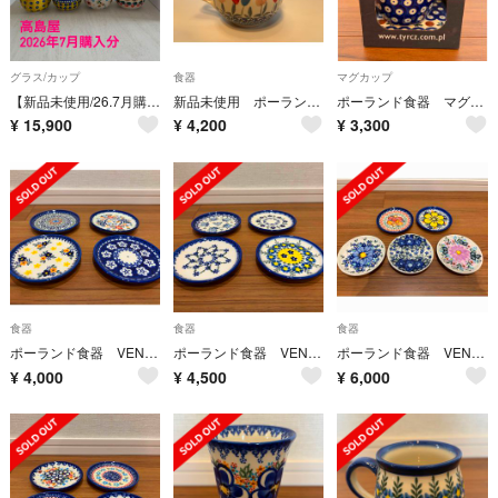
グラス/カップ
食器
マグカップ
【新品未使用/26.7月購入】ポーリッシュポタリー マグカップ小×4つ
新品未使用 ポーランド食器 マグカップ チューリップ
ポーランド食器 マグカップ＆コースターセット
¥
15,900
¥
4,200
¥
3,300
食器
食器
食器
ポーランド食器 VENA社 小皿4枚セット
ポーランド食器 VENA社 小皿4枚セット
ポーランド食器 VENA社 小皿5枚セット
¥
4,000
¥
4,500
¥
6,000