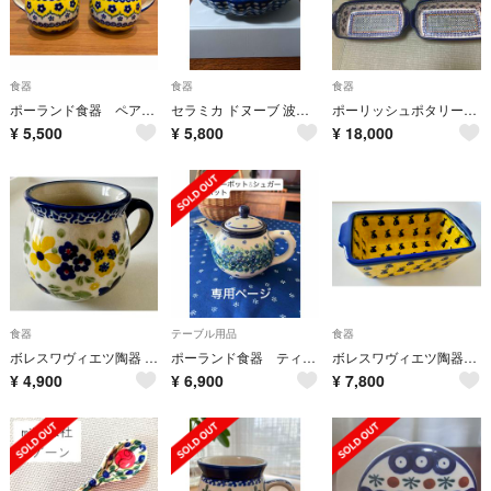
食器
食器
食器
ポーランド食器 ペアマグカップ
セラミカ ドヌーブ 波型盛鉢(23.5cm)箱付き 深鉢 ポーランド食器
ポーリッシュポタリー お皿 新品未使用 4枚
¥
5,500
¥
5,800
¥
18,000
食器
テーブル用品
食器
ボレスワヴィエツ陶器 マグカップ S
ポーランド食器 ティーポット&シュガーポット
ボレスワヴィエツ陶器 ベーカーS グラタン皿 パウンド型
¥
4,900
¥
6,900
¥
7,800