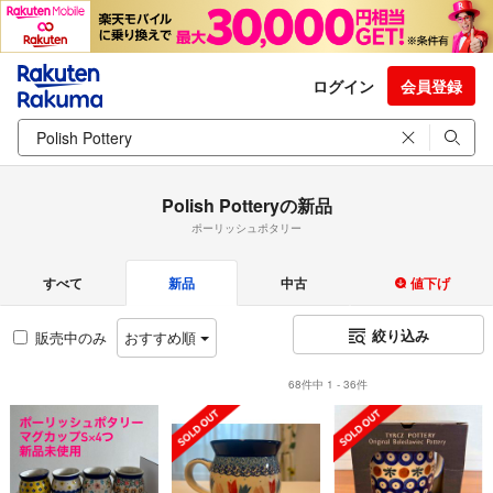
ログイン
会員登録
Polish Potteryの新品
ポーリッシュポタリー
すべて
新品
中古
値下げ
絞り込み
販売中のみ
おすすめ順
68件中 1 - 36件