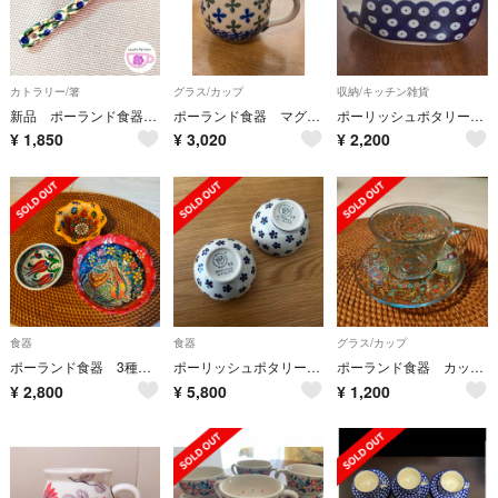
カトラリー/箸
グラス/カップ
収納/キッチン雑貨
新品 ポーランド食器 陶器製スプーン ミレナ社製 赤バラ 食洗機対応 高級食器
ポーランド食器 マグカップ(大)
ポーリッシュポタリー ナプキンホルダー 新品未使用
¥
1,850
¥
3,020
¥
2,200
食器
食器
グラス/カップ
ポーランド食器 3種 花柄✨️最終価格!
ポーリッシュポタリー ⁂ 小鉢
ポーランド食器 カップ&ソーサー レッド ブルー ゴールド 花柄✨最終価格！
¥
2,800
¥
5,800
¥
1,200