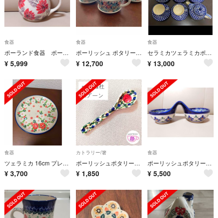
食器
食器
食器
ポーランド食器 ポーリッシュポタリー マグカップ
ポーリッシュ ポタリー スープ&ソーサー
セラミカツェラミカポーリッシュポリタードヌーブカップ&ソーサー5点＋ティーポット
¥
5,999
¥
12,700
¥
13,000
食器
カトラリー/箸
食器
ツェラミカ 16cm プレート 2352X-261 セラミカ
ポーリッシュポタリー スプーン ミレナ 赤いバラ ポーランド食器 陶器製スプーン
ポーリッシュポタリー ポーランド食器 薬味入れダブル
¥
3,700
¥
1,850
¥
5,500