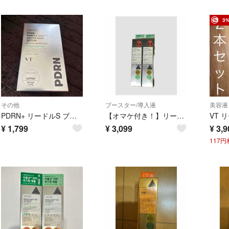
3
その他
ブースター/導入液
美容液
PDRN+ リードルS ブラシヘアセラム(100ml)
【オマケ付き！】リードルショット 100 VT 美容液 2個 300
¥
1,799
¥
3,099
¥
3,9
117