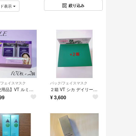
絞り込み
ッド表示
/フェイスマスク
パック/フェイスマスク
【未使用品】VT ルミナス スキンパック 100枚 x 2個入り
２箱 VT シカ デイリースージングマスク ツボクサエキス ヒアルロン酸 ３０枚入り 韓国コスメ
99
¥
3,600