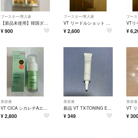
ブースター/導入液
ブースター/導入液
ブース
【新品未使用】韓国ダイソー VT リードルショット 300 & 100 セット
VT リードルショット ビタライト 100 美容液 30ml
¥
900
¥
2,600
¥
6,2
美容液
美容液
美容液
VT CICA シカレチAエッセンス(30ml)
新品 VT TX-TONING ESSENCE 1000 SHOT 15ml 美容液 お試しサイズ
¥
2,800
¥
349
¥
30