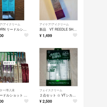
ア/アイクリーム
アイケア/アイクリーム
VT PDRN リードルショット アイリフター 2本セット
新品 VT REEDLE SHOT ニードルショットリフティング アイクリーム
00
¥
1,499
ター/導入液
フェイスクリーム
VT リードルショット 美容液 サンプルセット 20本セット
２点セット ☆ VTシカクリーム CICA CREAM １＋１ ジェルクリーム
00
¥
2,500