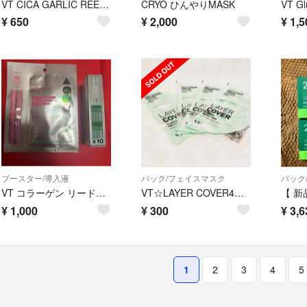
VT CICA GARLIC REEDLE S MASK ドンキ限定 7枚入
CRYO ひんやりMASK
¥
650
¥
2,000
¥
1,5
ブースター/導入液
パック/フェイスマスク
パック
VT コラーゲン リードルショット 100 2ステップマスク 1枚 & リードルショット 300 パウチ 10包セット
VT☆LAYER COVER4セット
¥
1,000
¥
300
¥
3,6
1
2
3
4
5