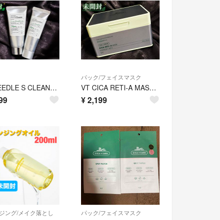
パック/フェイスマスク
VT REEDLE S CLEANSER 80ml 2本セット 未開封 洗顔料
VT CICA RETI-A MASK 30枚入り シートマスク 新品未開封
99
¥
2,199
ジング/メイク落とし
パック/フェイスマスク