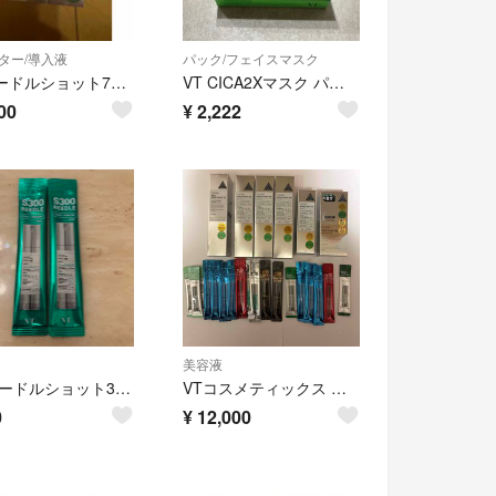
ター/導入液
パック/フェイスマスク
VTリードルショット700 シカ 30ml✖️2本セット
VT CICA2Xマスク パック
00
¥
2,222
美容液
VT リードルショット300 サンプルパック2つ
VTコスメティックス リードルショット まとめ売り
0
¥
12,000