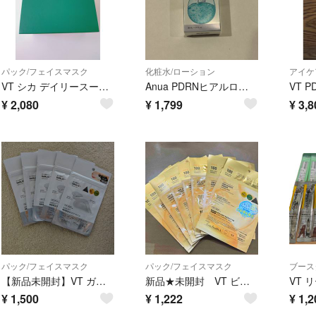
パック/フェイスマスク
化粧水/ローション
アイケ
VT シカ デイリースージングマスク ツボクサエキス ヒアルロン酸 ３０枚入り 韓国コスメ
Anua PDRNヒアルロン酸ハイドレイティングミスト 30ml
¥
2,080
¥
1,799
¥
3,8
パック/フェイスマスク
パック/フェイスマスク
ブース
【新品未開封】VT ガーリック リードルS スポットパッチ 48粒×5袋
新品★未開封 VT ビタライトリードルS ラディアンスハイドロゲルマスク 8枚 顔パック フェイスパック フェイスマスク
¥
1,500
¥
1,222
¥
1,2