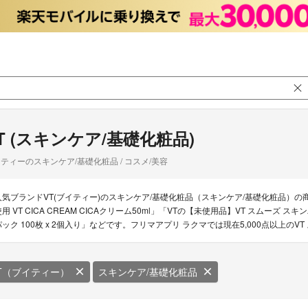
T (スキンケア/基礎化粧品)
ティーのスキンケア/基礎化粧品 / コスメ/美容
人気ブランドVT(ブイティー)のスキンケア/基礎化粧品（スキンケア/基礎化粧品）の
使用 VT CICA CREAM CICAクリーム50ml」「VTの【未使用品】VT スムーズ ス
パック 100枚 x 2個入り」などです。フリマアプリ ラクマでは現在5,000点以上の
T（ブイティー）
スキンケア/基礎化粧品