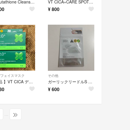
VT Glutathione Cleansing Oil クレンジング
VT CICA×CARE SPOT PATCH
00
¥
800
/フェイスマスク
その他
【 新品 】VT CICA デイリー スージングマスク 2X 25枚入 2個
ガーリックリードルS スポットパッチ(48粒)
30
¥
600
…