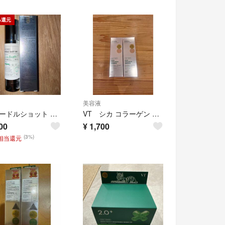
%還元
美容液
VT リードルショット 300 50ml ２本 セット
VT シカ コラーゲン エッセンス 2本
00
¥
1,700
(3%)
円相当還元