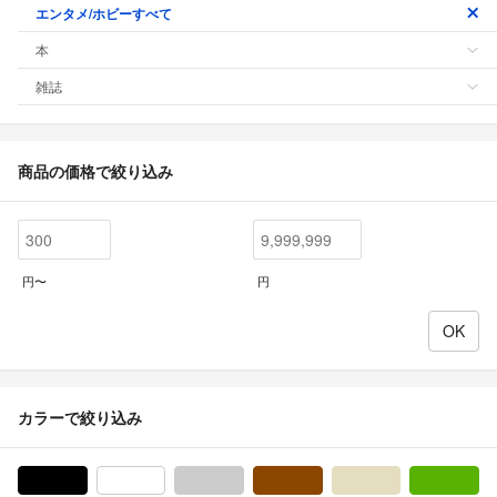
エンタメ/ホビーすべて
本
雑誌
商品の価格で絞り込み
円〜
円
カラーで絞り込み
ブラック/黒色系
ホワイト/白色系
グレー/灰色系
ブラウン/茶色系
ベージュ系
グ