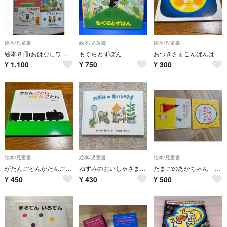
絵本/児童書
絵本/児童書
絵本/児童書
絵本８冊(おはなしワンダー２冊・こどものとも６冊)
もぐらとずぼん
おつきさまこんばんは
¥
1,100
¥
750
¥
300
絵本/児童書
絵本/児童書
絵本/児童書
がたんごとんがたんごとん 絵本
ねずみのおいしゃさま なかがわまさふみ やまわきゆりこ
たまごのあかちゃん さよならさんかく
¥
450
¥
430
¥
500