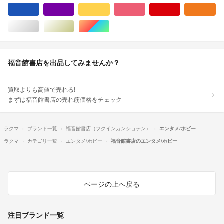
ブルー・ネイビー/青色系
パープル/紫色系
イエロー/黄色系
ピンク/桃色系
レッド/赤色系
オ
シルバー/銀色系
ゴールド/金色系
マルチカラー
福音館書店を出品してみませんか？
買取よりも高値で売れる!
まずは福音館書店の売れ筋価格をチェック
ラクマ
ブランド一覧
福音館書店（フクインカンショテン）
エンタメ/ホビー
ラクマ
カテゴリ一覧
エンタメ/ホビー
福音館書店のエンタメ/ホビー
ページの上へ戻る
注目ブランド一覧