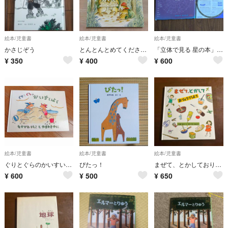
絵本/児童書
絵本/児童書
絵本/児童書
かさじぞう
とんとんとめてくださいな
「立体で見る 星の本」四谷大塚 星座早見盤付き
¥
350
¥
400
¥
600
絵本/児童書
絵本/児童書
絵本/児童書
ぐりとぐらのかいすいよく
ぴたっ！
まぜて、とかしておりょうりしよう
¥
600
¥
500
¥
650