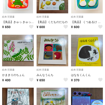
絵本/児童書
絵本/児童書
絵本/児童書
【美品】きゅっ きゅっ きゅっ 林明子 絵本
【美品】くだものだもの
【美品】 くつあるけ 林明子 絵本 初めての歩行の頃に読む本
¥
650
¥
600
¥
600
絵本/児童書
絵本/児童書
絵本/児童書
かまきりのちょん
みんなうんち
はなをくんくん
¥
400
¥
650
¥
370