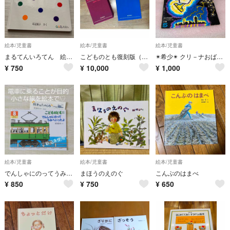
絵本/児童書
絵本/児童書
絵本/児童書
まるてんいろてん 絵本 012えほん 一歳 ボードブック
こどものとも復刻版（創刊号〜100号）
✴︎希少✴︎ クリ－ナおばさんとカミナリおばさん
¥
750
¥
10,000
¥
1,000
絵本/児童書
絵本/児童書
絵本/児童書
でんしゃにのってうみへいったよ 福音館書店 絵本 江ノ電 電車 春 旅行 帰省
まほうのえのぐ
こんぶのはまべ
¥
850
¥
750
¥
650