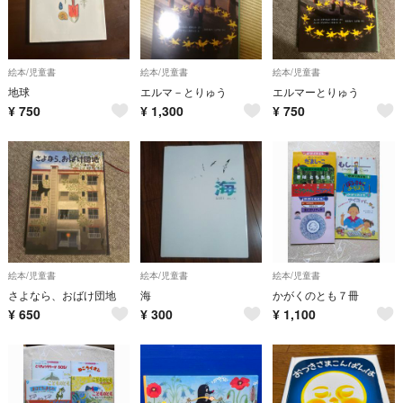
絵本/児童書
絵本/児童書
絵本/児童書
地球
エルマ－とりゅう
エルマーとりゅう
¥
750
¥
1,300
¥
750
絵本/児童書
絵本/児童書
絵本/児童書
さよなら、おばけ団地
海
かがくのとも７冊
¥
650
¥
300
¥
1,100