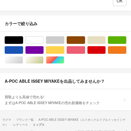
カラーで絞り込み
ブラック/黒色系
ホワイト/白色系
グレー/灰色系
ブラウン/茶色系
ベージュ系
グ
ブルー・ネイビー/青色系
パープル/紫色系
イエロー/黄色系
ピンク/桃色系
レッド/赤色系
オ
シルバー/銀色系
ゴールド/金色系
マルチカラー
A-POC ABLE ISSEY MIYAKEを出品してみませんか？
買取よりも高値で売れる!
まずはA-POC ABLE ISSEY MIYAKEの売れ筋価格をチェック
ラクマ
ブランド一覧
A-POC ABLE ISSEY MIYAKE（エイポックエイブルイッセイミヤ
ケ）
レディース
トップス