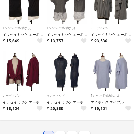
Tシャツ(半袖/袖なし)
Tシャツ(半袖/袖なし)
カーディガン
イッセイミヤケ エーポック インサイドISSEY MIYAKE A-POC INSIDE 裁ち切りデザインストレッチハイネックトップス 黒2
イッセイミヤケ エーポックISSEY MIYAKE A-POC ロウケツ染めメッシュ切替カットソー ライトグレー白2
イッセイミヤケ エーポックISSEY MIYAKE A-POC メッシュ切替ボタンレスカーディガン グレーM位
¥
15,649
¥
13,757
¥
23,536
カーディガン
タンクトップ
Tシャツ(半袖/袖なし)
イッセイミヤケ エーポックISSEY MIYAKE A-POC ドルマンスリーブボタンレスカーディガン ワインM位
イッセイミヤケ エーポックISSEY MIYAKE A-POC メッシュ切替フリンジデザインタートルネックニット 紺M位
エイポック エイブル イッセイ ミヤケA-POC ABLE ISSEY MIYAKE カッティング織りオーバーサイズTシャツ 薄紫1
¥
16,424
¥
20,869
¥
19,421