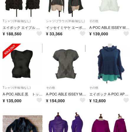
Tシャツ(半袖/袖なし)
シャツ/ブラウス(半袖/袖なし)
その他
エイポック エイブル イッセイ ミヤケA-POC ABLE ISSEY MIYAKE 3Dストレッチスチームプリーツハイネックカットソー 黒3
イッセイミヤケ エーポックISSEY MIYAKE A-POC シワ加工マルチストライプハイネックカットソー マルチ2
A-POC ABLE ISSEY MIYAKE TYPE-O 010 トップス
¥
188,560
¥
33,366
¥
139,000
Tシャツ(半袖/袖なし)
その他
その他
A-POC ABLE 黒 トップス
A-POC ABLE ISSEY MIYAKE TYPE-O 010
エイポック A-POC AP33JJ495 トップス
¥
135,000
¥
154,000
¥
12,600