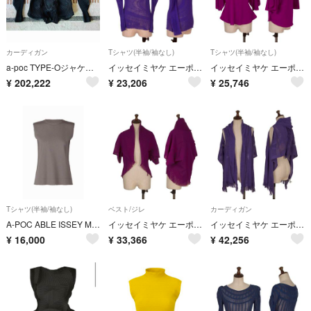
カーディガン
Tシャツ(半袖/袖なし)
Tシャツ(半袖/袖なし)
a-poc TYPE-Oジャケット1黒イッセイミヤケプリーツ三宅一生カーディガン
イッセイミヤケ エーポックISSEY MIYAKE A-POC INSIDE 染めメッシュハイネックカットソー 紫2
イッセイミヤケ エーポックISSEY MIYAKE A-POC INSIDE 染めメッシュ切替半袖カットソー 紫2
¥
202,222
¥
23,206
¥
25,746
Tシャツ(半袖/袖なし)
ベスト/ジレ
カーディガン
A-POC ABLE ISSEY MIYAKE 1 トップス
イッセイミヤケ エーポックISSEY MIYAKE A-POC INSIDE 染めメッシュカッティングフリンジボレロ 紫2
イッセイミヤケ エーポックISSEY MIYAKE A-POC INSIDE 染めメッシュフリンジノースリーブカーディガン 紫F
¥
16,000
¥
33,366
¥
42,256