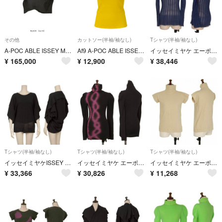
その他
カットソー(半袖/袖なし)
Tシャツ(半袖/袖なし)
A-POC ABLE ISSEY MIYAKE TYPE-O 003 BK
Af9 A-POC ABLE ISSEY MIYAKE エイポックエイブルイッセイミヤケ ストレッチ 半袖カットソー ショートスリーブ トップス 日本製 AP33JJ405 2 イエロー ウール ナイロン レディースo07t
イッセイミヤケ エーポックISSEY MIYAKE A-POC INSIDE 染めカッティングメッシュカットソー 青2
¥
165,000
¥
12,900
¥
38,446
Tシャツ(半袖/袖なし)
Tシャツ(半袖/袖なし)
Tシャツ(半袖/袖なし)
イッセイミヤケISSEY MIYAKE A.POC INSIDE ストレッチメッシュカッティングドルマンカットソー 黒2
イッセイミヤケ エーポックISSEY MIYAKE A-POC INSIDE グラフィックプリントカッティングタートルネックカットソー 黒ピンク2
イッセイミヤケ エーポックISSEY MIYAKE A-POC グリッタープリントハイネックTシャツ ベージュ2
¥
33,366
¥
30,826
¥
11,268