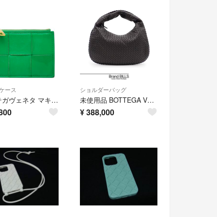
ケース
ショルダーバッグ
ボッテガヴェネタ マキシイントレチャート カセット コインケース カードケース レザー レディース BOTTEGAVENETA 【1-0283366】
未使用品 BOTTEGA VENETA ボッテガヴェネタ ホーボー ワンショルダーバッグ 115653 レザー ブラック レディース
800
¥
388,000