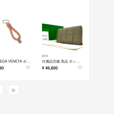
財布
BOTTEGA VENETA ボッテガヴェネタ イントレチャート SV925×レザー キーリング キーホルダー メンズ シルバー系×ピンク系 DP5512
付属品完備 美品 ボッテガヴェネタ BOTTEGA VENETA カセット マキシイントレチャート 長財布 ラウンドファスナー レザー ライムグリーン ジップ 夏休み 帰省 お盆 敬老の日 シルバーウィーク 秋 ハロウィン 七五三 ギフト プレゼント
80
¥
46,800
…