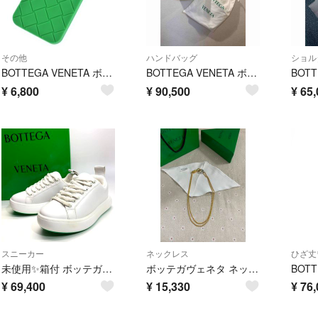
その他
ハンドバッグ
ショル
BOTTEGA VENETA ボッテガベネタ 小物類（その他） 緑 【古着】【中古】【送料無料】
BOTTEGA VENETA ボッテガヴェネタダブルノットトップハンドルミニバッグ
¥
6,800
¥
90,500
¥
65,
スニーカー
ネックレス
ひざ丈
未使用✨箱付 ボッテガヴェネタ ピロー ロートップスニーカー ホワイト／グリーン
ボッテガヴェネタ ネックレス
¥
69,400
¥
15,330
¥
76,