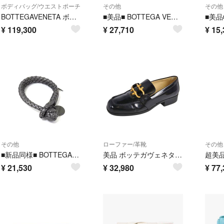
ボディバッグ/ウエストポーチ
その他
その他
BOTTEGAVENETA ボッテガヴェネタ カセット マキシイントレチャート ウエストバッグ レザー カーキ レディース /254155【中古】
■美品■ BOTTEGA VENETA ボッテガヴェネタ イントレチャート ラバー iPhone16 Pro 対応 スマホケース ライムグリーン系 GB6018
¥
119,300
¥
27,710
¥
15,
その他
ローファー/革靴
その他
■新品同様■ BOTTEGA VENETA ボッテガヴェネタ イントレチャート レザー バングル ブレスレット アクセサリー グレー系 BU0974
美品 ボッテガヴェネタ BOTTEGA VENETA ローファー モカシン ゴールド金具 シューズ 靴 レディース 36.5(23.5cm) 黒
¥
21,530
¥
32,980
¥
77,