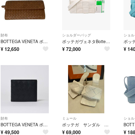
財布
ショルダーバッグ
ショル
BOTTEGA VENETA ボッテガヴェネタ イントレチャート 長財布 150509 V0013 ブラウン
ボッテガヴェネタBottega Venetaパデッド カセットパデッド カセット ホワイト ラムスキン ICチップ
¥
12,650
¥
72,000
¥
140
財布
ミュール
ショル
BOTTEGA VENETA ボッテガヴェネタ 二つ折り財布 財布 イントレチャート ブラック ライトグリーン 美品 中古 4a006095
ボッテガ サンダル 35ハーフ
¥
49,500
¥
69,000
¥
188