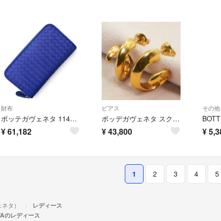
財布
ピアス
その他
ボッテガヴェネタ 114076 イントレチャート ラムスキン コバルトブルー ラウンドファスナー ジップ 長財布 レザー ガンメタル金具 BOTTEGA VENETA（未使用 展示品）
ボッデガヴェネタ スクリュー フープ ピアス シルバー 箱付き/25-2605
¥
61,182
¥
43,800
¥
5,3
1
2
3
4
5
ヴェネタ）
レディース
ETAのレディース