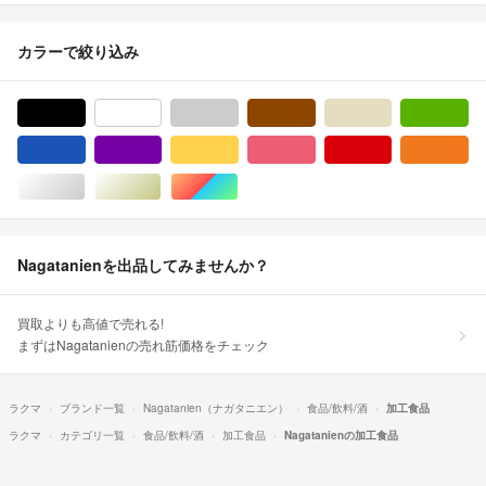
カラーで絞り込み
ブラック/黒色系
ホワイト/白色系
グレー/灰色系
ブラウン/茶色系
ベージュ系
グ
ブルー・ネイビー/青色系
パープル/紫色系
イエロー/黄色系
ピンク/桃色系
レッド/赤色系
オ
シルバー/銀色系
ゴールド/金色系
マルチカラー
Nagatanienを出品してみませんか？
買取よりも高値で売れる!
まずはNagatanienの売れ筋価格をチェック
ラクマ
ブランド一覧
Nagatanien（ナガタニエン）
食品/飲料/酒
加工食品
ラクマ
カテゴリ一覧
食品/飲料/酒
加工食品
Nagatanienの加工食品