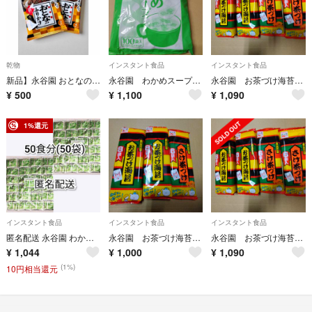
乾物
インスタント食品
インスタント食品
新品】永谷園 おとなのふりかけ 牛しぐれ 2個×4袋入 賞味期限2026年10月
永谷園 わかめスープ 業務用 100袋
永谷園 お茶づけ海苔 さけ茶づけ インスタント食品
¥
500
¥
1,100
¥
1,090
1%還元
インスタント食品
インスタント食品
インスタント食品
匿名配送 永谷園 わかめスープ 50食分(50袋) 業務用小分けセット 送料無料
永谷園 お茶づけ海苔 さけ茶づけ インスタント食品
永谷園 お茶づけ海苔 さけ茶づけ
¥
1,044
¥
1,000
¥
1,090
(1%)
10円相当還元