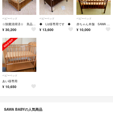
ベビーベッド
ベビーベッド
ベビーベッド
☆除菌清掃済☆ 美品 サワベビー D型 ジョルノ デュアルスライド すのこ床板
◆ Liz様専用です ◆
赤ちゃん本舗 SAWA BABY ベビーベッド コンパクト
¥
30,200
¥
13,600
¥
10,000
ベビーベッド
あい様専用
¥
10,650
SAWA BABYの人気商品