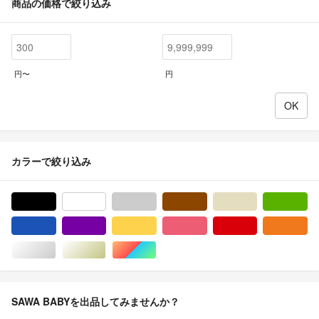
商品の価格で絞り込み
円〜
円
カラーで絞り込み
ブラック/黒色系
ホワイト/白色系
グレー/灰色系
ブラウン/茶色系
ベージュ系
グ
ブルー・ネイビー/青色系
パープル/紫色系
イエロー/黄色系
ピンク/桃色系
レッド/赤色系
オ
シルバー/銀色系
ゴールド/金色系
マルチカラー
SAWA BABYを出品してみませんか？