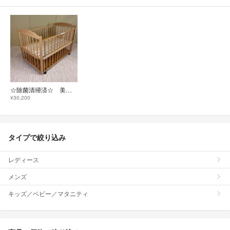
☆除菌清掃済☆ 美品 サワベビー D型 ジョルノ デュアルスライド すのこ床板
¥30,200
タイプで絞り込み
レディース
メンズ
キッズ／ベビー／マタニティ