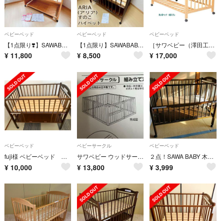
ベビーベッド
ベビーベッド
ベビーベッド
【1点限り❣️】SAWABABY(サワベビー) ベビーベッド F型アーブル
【1点限り】SAWABABY (サワベビー)ARIA(アリア)すのこハイベット⭐︎
［サワベビー（澤田工業）］添い寝ベッド S型スクレ 日本製
¥
11,800
¥
8,500
¥
17,000
ベビーベッド
ベビーサークル
ベビーベッド
fuji様 ベビーベッド ハイタイプ サワベビー EASEすのこハイベッド
サワベビー ウッドサークル ナチュラル 日本製 サークル
２点！SAWA BABY 木製ベビーベッド＆ベビーサークル
¥
10,000
¥
13,800
¥
3,999