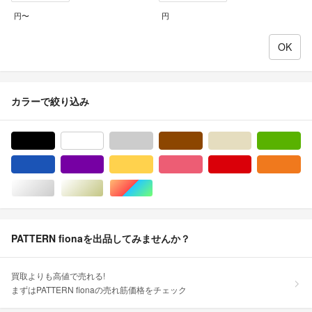
円〜
円
カラーで絞り込み
ブラック/黒色系
ホワイト/白色系
グレー/灰色系
ブラウン/茶色系
ベージュ系
グ
ブルー・ネイビー/青色系
パープル/紫色系
イエロー/黄色系
ピンク/桃色系
レッド/赤色系
オ
シルバー/銀色系
ゴールド/金色系
マルチカラー
PATTERN fionaを出品してみませんか？
買取よりも高値で売れる!
まずはPATTERN fionaの売れ筋価格をチェック