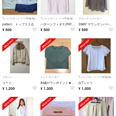
Tシャツ/カットソー(半袖/袖なし)
Tシャツ/カットソー(半袖/袖なし)
マウンテンパーカー
pattern トップス２点
パターンフィオナ(PATTERN fiona)肩リボン 取り外し 半袖トップス
3WAY マウンテンパーカー
¥
500
¥
500
¥
599
ブルゾン
ニット/セーター
Tシャツ/カットソー(半袖/袖なし)
コート
刺繍がワンポイント★Vネックニット（スモーキーグリーン）
白Tシャツ
¥
1,200
¥
1,300
¥
1,000