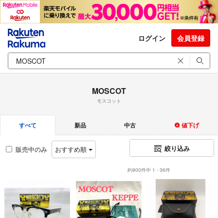
ログイン
会員登録
MOSCOT
モスコット
すべて
新品
中古
値下げ
絞り込み
販売中のみ
おすすめ順
約900件中 1 - 36件