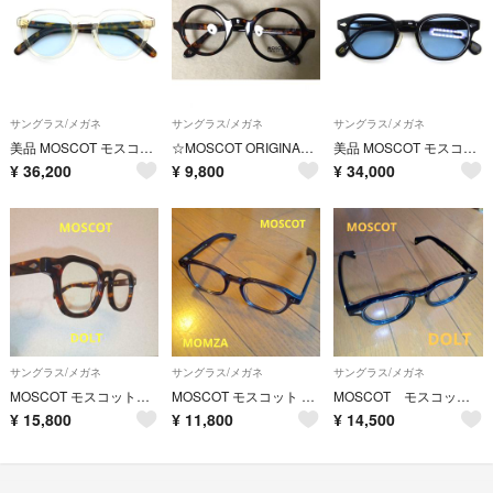
サングラス/メガネ
サングラス/メガネ
サングラス/メガネ
美品 MOSCOT モスコット サングラス GAVOLT 中国製 ガボルト クラウンパント FLESH/TORTOISE 54001241
☆MOSCOT ORIGINALS眼鏡
美品 MOSCOT モスコット サングラス LEMTOSH MP 46 中国製 レムトッシュ ボスリントン ボストン/ウェリントン BLACK 54001218
¥
36,200
¥
9,800
¥
34,000
サングラス/メガネ
サングラス/メガネ
サングラス/メガネ
MOSCOT モスコット DOLT べっ甲
MOSCOT モスコット GLAYフレーム 伊達メガネ
MOSCOT モスコット 伊達メガネ
¥
15,800
¥
11,800
¥
14,500