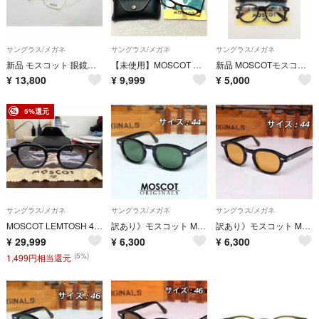
サングラス/メガネ
サングラス/メガネ
サングラス/メガネ
新品 モスコット 眼鏡フレーム MOSCOT TINIF BLACK/SILVER ブロウタイプ 菊池風磨 人気モデル
【未使用】MOSCOT モスコット KEPPE ブラック サイズ48
新品 MOSCOTモスコット LEMTOSH レムトッシュ アジアンフィット サングラス 川口春奈 人気モデル
¥
13,800
¥
9,999
¥
5,000
5%還元
サングラス/メガネ
サングラス/メガネ
サングラス/メガネ
MOSCOT LEMTOSH 46 BLACK 調光レンズ 度なし ケース付 美品 モスコット レムトッシュ レンズカラー青
訳あり》モスコット MOSCOT LEMTOSH サングラス Dグリーン 44
訳あり》モスコット MOSCOT LEMTOSH サングラス Lブラウン44
¥
29,999
¥
6,300
¥
6,300
(5%)
1,499円相当還元