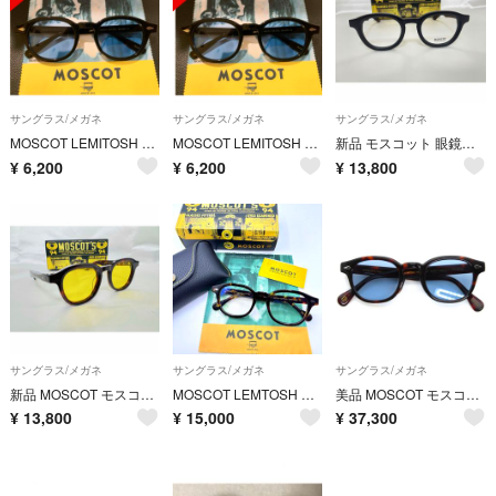
サングラス/メガネ
サングラス/メガネ
サングラス/メガネ
MOSCOT LEMITOSH サングラス
MOSCOT LEMITOSH サングラス
新品 モスコット 眼鏡フレーム MOSCOT DAHVEN MATTE BLACK 艶消し黒縁 川口春奈 人気レアモデル
¥
6,200
¥
6,200
¥
13,800
サングラス/メガネ
サングラス/メガネ
サングラス/メガネ
新品 MOSCOT モスコット サングラス DAHVEN 川口春奈 鼈甲柄 人気モデル
MOSCOT LEMTOSH モスコット レムトッシュ べっ甲柄 ケース 箱 付属品 メガネ
美品 MOSCOT モスコット メガネフレーム LEMTOSH 47 JPN LTD XIII 中国製 レムトッシュ 日本限定13弾 BURNT TORTOISE 54001240
¥
13,800
¥
15,000
¥
37,300