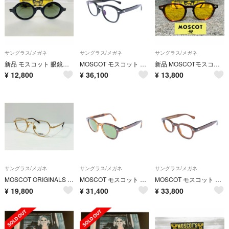
サングラス/メガネ
サングラス/メガネ
サングラス/メガネ
新品 モスコット 眼鏡フレーム ZOLMAN BLACK セルフレーム ゾルマン 黒縁 人気レアモデル
MOSCOT モスコット メガネ 黒 【古着】【中古】【送料無料】
新品 MOSCOTモスコット LEMTOSH サングラス レムトッシュ 鼈甲柄 川口春奈 人気モデル
¥
12,800
¥
36,100
¥
13,800
サングラス/メガネ
サングラス/メガネ
サングラス/メガネ
MOSCOT ORIGINALS SMENDRIK メガネフレーム GOLD 51□21-148 デモレンズ付 クラシック
MOSCOT モスコット サングラス 茶 【古着】【中古】【送料無料】
MOSCOT モスコット メガネ 茶 【古着】【中古】【送料無料】
¥
19,800
¥
31,400
¥
33,800