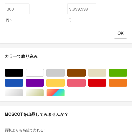
円〜
円
カラーで絞り込み
ブラック/黒色系
ホワイト/白色系
グレー/灰色系
ブラウン/茶色系
ベージュ系
グ
ブルー・ネイビー/青色系
パープル/紫色系
イエロー/黄色系
ピンク/桃色系
レッド/赤色系
オ
シルバー/銀色系
ゴールド/金色系
マルチカラー
MOSCOTを出品してみませんか？
買取よりも高値で売れる!