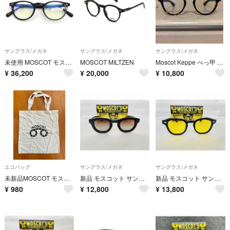
サングラス/メガネ
サングラス/メガネ
サングラス/メガネ
未使用 MOSCOT モスコット サングラス FRANKIE 45 SUN 中国製 フランキー ラウンド/オーバル BLACK 54001291
MOSCOT MILTZEN
Moscot Keppe べっ甲 クリアレンズ メガネ サングラス 美品 レディース メンズ
¥
36,200
¥
20,000
¥
10,800
エコバッグ
サングラス/メガネ
サングラス/メガネ
未新品MOSCOT モスコット 110周年記念 エコバッグ
新品 モスコット サングラス MOSCOT TELENA TORTOISE/BLACK 鼈甲柄 人気モデル
新品 モスコット サングラス MOSCOT LEMTOSH BLACK レムトッシュ 黒縁 川口春奈 カラーレンズ 人気モデル
¥
980
¥
12,800
¥
13,800