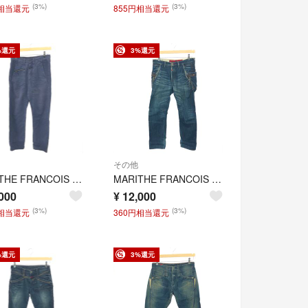
(3%)
(3%)
円相当還元
855円相当還元
%還元
3%還元
その他
MARITHE FRANCOIS GIRBAUD マリテフランソワジルボー コットンリネンパンツ サイズ:M M5-2718 ネイビー メンズ / 240001207664
MARITHE FRANCOIS GIRBAUD マリテフランソワジルボー 変形デザインデニムパンツ サイズ:L ジーンズ ネイビー メンズ / 240001207665
000
¥
12,000
(3%)
(3%)
円相当還元
360円相当還元
%還元
3%還元