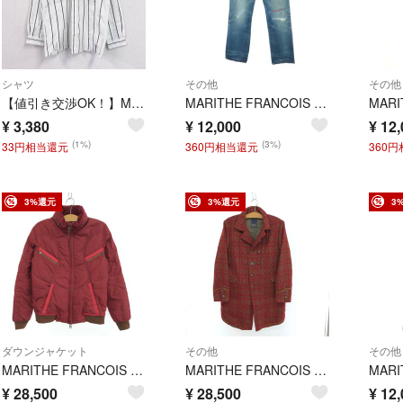
シャツ
その他
その他
【値引き交渉OK！】MARITHE FRANCE GIRBAUD マリテフランソワジルボー 長袖ストライプシャツ 白 ホワイト 48サイズ 古着
MARITHE FRANCOIS GIRBAUD マリテフランソワジルボー デニムパンツ サイズ:L ジーンズ M7-1197 ブルー メンズ / 240001207669
¥
3,380
¥
12,000
¥
12,
(1%)
(3%)
33円相当還元
360円相当還元
360
3%還元
3%還元
3
ダウンジャケット
その他
その他
MARITHE FRANCOIS GIRBAUD マリテフランソワジルボー ダウンジャケット サイズ:M レッド メンズ / 240001207753
MARITHE FRANCOIS GIRBAUD マリテフランソワジルボー コート サイズ:L チェック柄 レッド メンズ / 240001207751
¥
28,500
¥
28,500
¥
12,