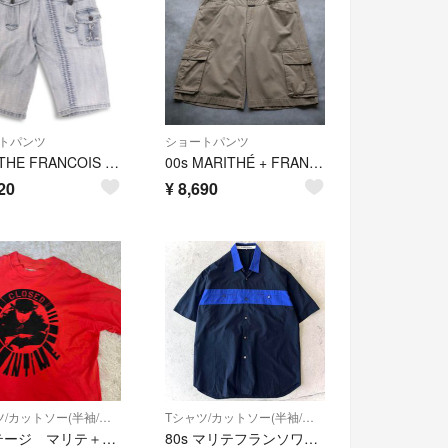
トパンツ
ショートパンツ
MARITHE FRANCOIS GIRBAUD マリテフランソワ ジルボー 春夏 USED加工 ポケットデザイン ショート デニム パンツ Sz.M メンズ
00s MARITHÉ + FRANÇOIS GIRBAUD “BLUE” Multi Pocket Cargo Shorts
20
¥
8,690
Tシャツ/カットソー(半袖/袖なし)
Tシャツ/カットソー(半袖/袖なし)
ビンテージ マリテ＋フランソワ・ジルボー CLOSED Tシャツ サイズXL
80s マリテフランソワジルボー アーカイヴ 切り替え 半袖 シャツ 黒青L相当