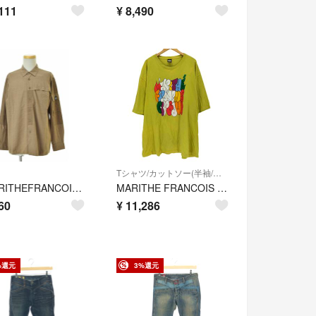
111
¥
8,490
Tシャツ/カットソー(半袖/袖なし)
【MARITHEFRANCOISGIRBAUD】ストレッチ長袖シャツ
MARITHE FRANCOIS GIRBAUD(マリテフランソワジルボー)
60
¥
11,286
%還元
3%還元