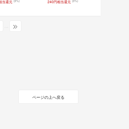
(3%)
(3%)
円相当還元
240円相当還元
…
ページの上へ戻る