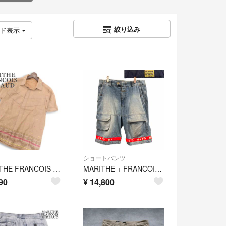
絞り込み
ッド表示
ショートパンツ
MARITHE FRANCOIS GIRBAUD マリテフランソワ ジルボー 春夏★ 半袖 刺繍&プリント総柄 デザイン シャツ Sz.L メンズ
MARITHE + FRANCOIS GIRBAUD マリテフランソワジルボー デニムカーゴハーフパンツ M+FGロゴテープW36
90
¥
14,800