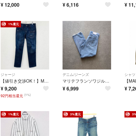
¥
12,000
¥
6,116
¥
11,
1%還元
ジャージ
デニム/ジーンズ
シャツ
【値引き交渉OK！】MARITHE FRANCOIS GIRBAUD マリテフランソワジルボー デニムパンツ/ジーンズ インディゴ Mサイズ 古着
マリテフランソワジルボー Y2K ダメージデニム メキシコ製 32 ジーンズ古着
¥
9,200
¥
6,999
¥
7,2
(1%)
92円相当還元
1%還元
3%還元
3