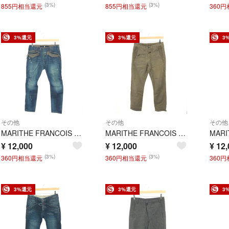
(3%)
(3%)
855円相当還元
855円相当還元
360
3%還元
3%還元
3
その他
その他
その他
MARITHE FRANCOIS GIRBAUD マリテフランソワジルボー デニムパンツ サイズ:M ジーンズ M5-1452 ネイビー メンズ / 240001207670
MARITHE FRANCOIS GIRBAUD マリテフランソワジルボー コットンリネンパンツ サイズ:M M5-2718 ベージュ メンズ / 240001207663
¥
12,000
¥
12,000
¥
12,
(3%)
(3%)
360円相当還元
360円相当還元
360
3%還元
3%還元
3