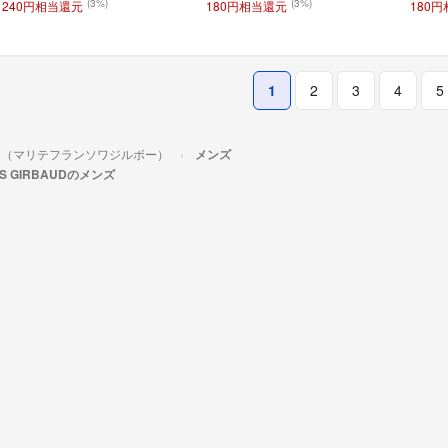
(3%)
(3%)
240円相当還元
180円相当還元
180
1
2
3
4
5
IRBAUD（マリテフランソワジルボー）
メンズ
OIS GIRBAUDのメンズ