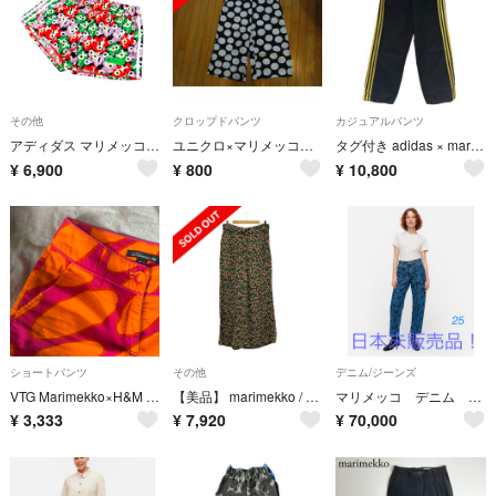
その他
クロップドパンツ
カジュアルパンツ
アディダス マリメッコ 花柄 パンツ ジャージ ウニッコ ウィンドブレーカー
ユニクロ×マリメッコ クロップドパンツ
タグ付き adidas × marimekko CUFFED PANTS M
¥
6,900
¥
800
¥
10,800
ショートパンツ
その他
デニム/ジーンズ
VTG Marimekko×H&M ／日本未入荷！送料込・即購入可】ホットパンツ
【美品】 marimekko / マリメッコ | TUULAHDUS KAISLA TROUSERS ツーラブドゥス 総柄 ベルト付き ワイドパンツ | 40 | マルチカラー | レディース
マリメッコ デニム 25 日本未販売品
¥
3,333
¥
7,920
¥
70,000