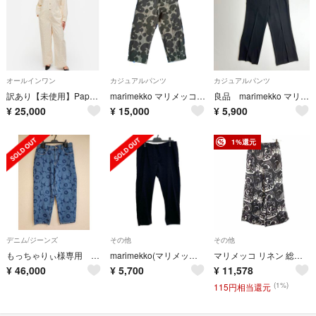
オールインワン
カジュアルパンツ
カジュアルパンツ
訳あり【未使用】Papaver Unikko ジャンプスーツ 34
marimekko マリメッコ Keidas ケイダス パンツ
良品 marimekko マリメッコ スラックス ワイドパンツ ブラック 38
¥
25,000
¥
15,000
¥
5,900
1%還元
デニム/ジーンズ
その他
その他
もっちゃりぃ様専用 マリメッコ Marimekko デニム 33インチ 新品
marimekko(マリメッコ) パンツ サイズ44美品 - 黒
マリメッコ リネン 総柄 パンツ 34 ブラック marimekko ウエストゴム レディース
¥
46,000
¥
5,700
¥
11,578
(1%)
115円相当還元