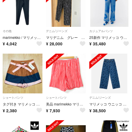
その他
デニム/ジーンズ
カジュアルパンツ
marimekko / マリメッコ | ジャガード スラックス パンツ | 36 | ブラック | レディース
マリデニム グレー maridenim marimekko
25新作 マリメッコ ウニッコ ブルー ワイドストレート スウェット パンツ S
¥
4,042
¥
28,000
¥
35,480
ショートパンツ
ショートパンツ
デニム/ジーンズ
タグ付き マリメッコ ショートパンツ XS 34 バイカラー 配色 薄手 子供
美品 marimekko マリメッコ JOKAPOIKA SHORTS Piccolo ストライプ柄 イージー ショートパンツ サイズM レッド レディース 古着 中古 USED
マリメッコ ウニッコ ルーズジーンズ unikko Loose
¥
2,380
¥
7,930
¥
38,500