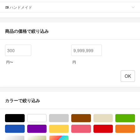
ハンドメイド
商品の価格で絞り込み
円〜
円
カラーで絞り込み
ブラック/黒色系
ホワイト/白色系
グレー/灰色系
ブラウン/茶色系
ベージュ系
グ
ブルー・ネイビー/青色系
パープル/紫色系
イエロー/黄色系
ピンク/桃色系
レッド/赤色系
オ
シルバー/銀色系
ゴールド/金色系
マルチカラー