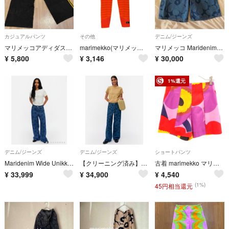
カジュアルパンツ
その他
デニム/ジーンズ
マリメッコアディダスコラボ トラックパンツ
marimekko(マリメッコ) コラボ エアロニット タイツ レギンス パンツ
マリメッコ Maridenim Marssi Unikko ショートパンツ
¥
5,800
¥
3,146
¥
30,000
1%還元
デニム/ジーンズ
デニム/ジーンズ
ショートパンツ
Maridenim Wide Unikko デニム Sジーンズ
【クリーニング済み】Maridenim Loose Unikko ジーンズ 28サイズ
古着 marimekko マリメッコ 総柄 ショートパンツ 34 マルチ レディース
¥
33,999
¥
34,900
¥
4,540
(1%)
45円相当還元