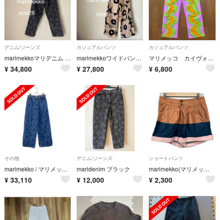
デニム/ジーンズ
カジュアルパンツ
カジュアルパンツ
marimekkoマリデニム ブラック マリメッコ ウニッコ ジーンズ28バレル
marimekkoワイドパンツ マリメッコ ウニッコ サイズS
マリメッコ カイヴォ パンツ ピンク グリーン レトロ ヴィンテージ
¥
34,800
¥
27,800
¥
6,800
その他
デニム/ジーンズ
ショートパンツ
marimekko / マリメッコ | Unikko ルーズフィット デニムパンツ | インディゴ | レディース
maridenim ブラック
marimekko(マリメッコ) ショートパンツ サイズ34 S レディース - ブラウン×ダークネイビー×ライトピンク
¥
33,110
¥
12,000
¥
2,300