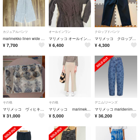
カジュアルパンツ
オールインワン
クロップドパンツ
marimekko linen wide pants 34
マリメッコ オールインワン サロペット ダークブラウン 総柄
マリメッコ クロップドパンツ
¥
7,700
¥
6,400
¥
4,300
その他
その他
デニム/ジーンズ
マリメッコ ヴィヒキルース Marimekko スウェットパンツ
マリメッコ marimekko HAKKU パンツ トラウザーズ スラックス
マリメッコ maridenim barrel unikko W28-L30
¥
31,000
¥
5,000
¥
36,200