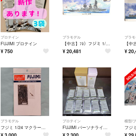
プロテイン
プラモデル
プラモ
FUJIMI プロテイン
【中古】ﾌﾈ）フジミ 1/350 艦船モデルシリーズ №7 EX-2 日本海軍戦艦 山城 昭和18年(帝国海軍乗組員フィギュア付き)[69][240069231078]
¥
750
¥
20,481
¥
20,
プラモデル
プロテイン
模型/
フジミ 1/24 マクラーレンF1 GTR ロングテール 専用エッチングパーツ
FUJIMI パーソナライズプロテイン ポテトクリーム 10袋セット
¥
3,000
¥
2,300
¥
29,