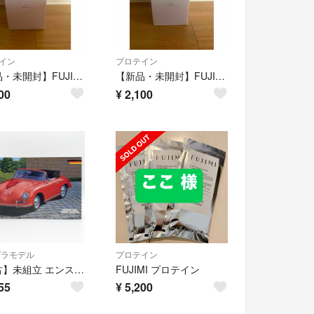
イン
プロテイン
【新品・未開封】FUJIMI リッチストロベリーミルク風味
【新品・未開封】FUJIMI コーンクリーム風味
00
¥
2,100
プラモデル
プロテイン
【中古】未組立 エンスージアストシリーズ No.023 1/24 ポルシェ 356A カレラ ガブリオレ フジミ模型 FUJIMI[17][240017653046]
FUJIMI プロテイン
55
¥
5,200