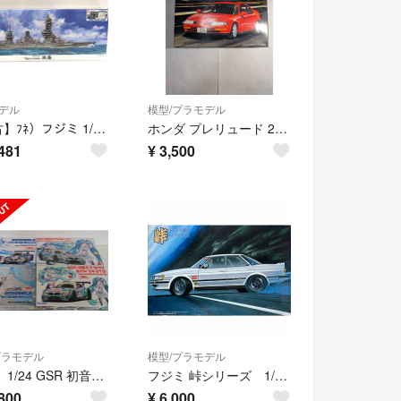
デル
模型/プラモデル
【中古】ﾌﾈ）フジミ 1/350 艦船モデルシリーズ №6 EX-3 日本海軍戦艦 扶桑(帝国海軍乗組員フィギュア付き)[69][240069231077]
ホンダ プレリュード 2.2 Si VTEC フジミ 1/24
481
¥
3,500
プラモデル
模型/プラモデル
フジミ 1/24 GSR 初音ミク BMW BMW Z4 GT3 他４点セット
フジミ 峠シリーズ 1/24 トヨタ マークII GT-ツインターボ
800
¥
6,000