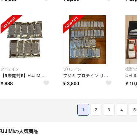
プロテイン
プロテイン
模型/
【❣️未開封❣️】FUJIMIリッチストロベリーミルク風味30g×9袋
フジミ プロテイン リッチストロベリーミルク ベリーベリーミックス34袋セット
¥
888
¥
3,800
¥
10,
1
2
3
4
5
FUJIMIの人気商品