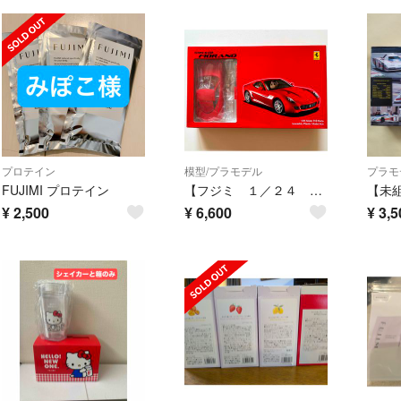
プロテイン
模型/プラモデル
プラモ
FUJIMI プロテイン
【フジミ １／２４ フェラーリ５９９】GTB フイオラノ 未組立 プラモデル
¥
2,500
¥
6,600
¥
3,5