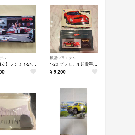
デル
模型/プラモデル
【未組立】フジミ 1/24 童夢-零RL 1979年ルマン24時間レース出場車
1/20 プラモデル超貴重！フジミ ランボルギーニミウラ イオタ セット
00
¥
9,200