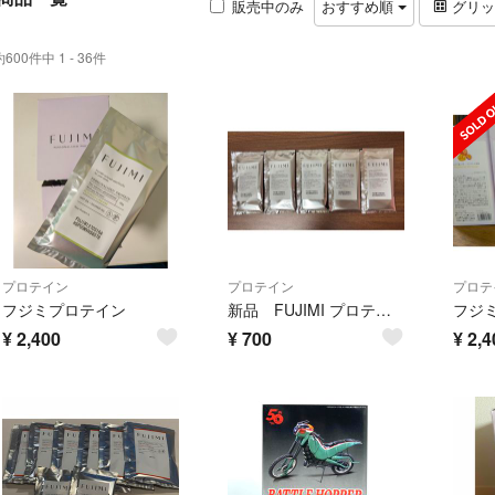
販売中のみ
おすすめ順
グリ
約600件中 1 - 36件
プロテイン
プロテイン
プロテ
フジミプロテイン
新品 FUJIMI プロテイン ダブルカカオ風味 5袋
フジ
¥
2,400
¥
700
¥
2,4