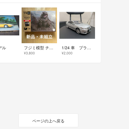
デル
フジミ模型 チビマルゴジラ 1101 ゴジラ 2023 70周年記念バージョン
1/24 車 プラモデル 完成品 レクサスLS600hL フジミ
¥3,800
¥2,000
ページの上へ戻る