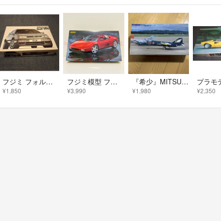
フジミ フォルクスワーゲン ゴルフ VR6 1/24
フジミ模型 フェラーリ 348ts 1/24 Ferrari プラモデル
『希少』MITSUBSHI T-2 航空自衛隊 松島基地 第四航空団第21飛行機
プラモ
¥1,850
¥3,990
¥1,980
¥2,350