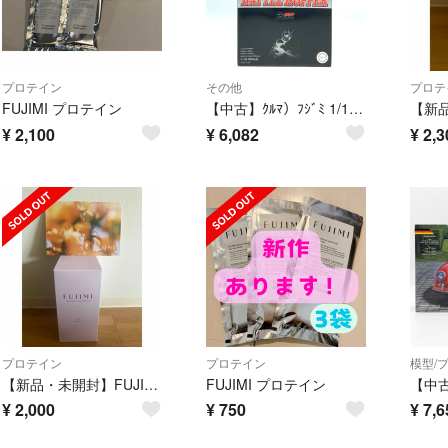
プロテイン
その他
プロテ
FUJIMI プロテイン
【中古】ｸﾙﾏ）ﾌｼﾞﾐ 1/12 ﾊﾞﾄﾙﾎｯﾊﾟｰ 未組立品 仮面ﾗｲﾀﾞｰBLACK 50th[13][240013259697]
¥
2,100
¥
6,082
¥
2,3
プロテイン
プロテイン
模型/
【新品・未開封】FUJIMI エクストラ抹茶ミルク風味
FUJIMI プロテイン
¥
2,000
¥
750
¥
7,6