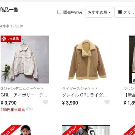
商品一覧
販売中のみ
おすすめ順
グリ
4件中 1 - 36件
7%還元
Gジャン/デニムジャケット
ライダースジャケット
マウン
GRL アイボリー デニムジャケット 配色ステッチ Ｍ 羽織 シンプル
グレイル GRL ライダースジャケット M ベージュ 白 ホワイト ボア
¥
3,790
¥
3,900
¥
1,8
(7%)
265円相当還元