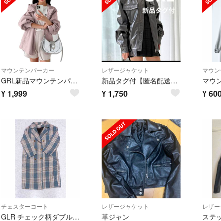
マウンテンパーカー
レザージャケット
マウン
GRL新品マウンテンパーカー ピンク
新品タグ付【匿名配送】グレー レザー風 シングルライダースジャケット
マウ
¥
1,999
¥
1,750
¥
60
チェスターコート
レザージャケット
レザー
GLR チェック柄ダブルブレストコート
革ジャン