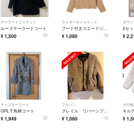
テーラードジャケット
ライダースジャケット
ダウン
ルーズテーラードコート
フード付きスエードジャケット ライダース
2セ
¥
1,500
¥
1,680
¥
2,2
チェスターコート
ブルゾン
その他
GRL千鳥柄コート
グレイル リバーシブル ジャケット フリーサイズ
キル
¥
1,949
¥
1,080
¥
1,5