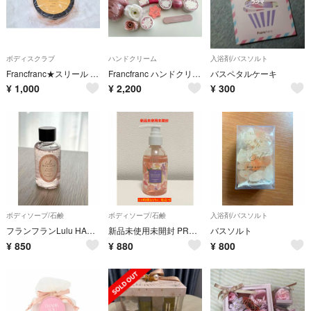
ボディスクラブ
ハンドクリーム
入浴剤/バスソルト
Francfranc★スリール ボディスクラブ マンダリン 350g
Francfranc ハンドクリーム バスボム 香水等
バスペタルケーキ
¥
1,000
¥
2,200
¥
300
ボディソープ/石鹸
ボディソープ/石鹸
入浴剤/バスソルト
フランフランLulu HAND SOAP Floral Bouquet 50ml
新品未使用未開封 PROLINE BODY WASH
バスソルト
¥
850
¥
880
¥
800