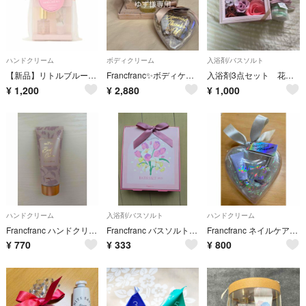
ハンドクリーム
ボディクリーム
入浴剤/バスソルト
【新品】リトルブルーム ギフトセット サンキュー PK
Francfranc✨️ボディケアギフトセット✨️ネイルケアセット
入浴剤3点セット 花 マカロン
¥
1,200
¥
2,880
¥
1,000
ハンドクリーム
入浴剤/バスソルト
ハンドクリーム
Francfranc ハンドクリーム ボディクリーム ローズ&サボン
Francfranc バスソルト 2包入り ピンクブーケの香り
Francfranc ネイルケアセット ハンドクリーム ネイルオイル プレゼント
¥
770
¥
333
¥
800