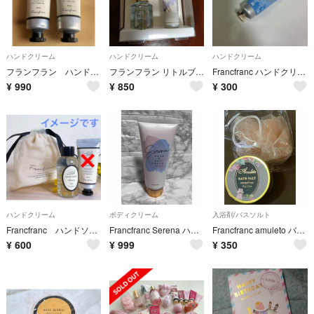
ハンドクリーム
ハンドクリーム
ハンドクリーム
フランフラン ハンドクリーム 30ml 2本セット Franfranc
フランフラン リトルブルーム ギフトセット サンキュー ブルー
Francfranc ハンドクリーム ベルガモット
¥
990
¥
850
¥
300
ハンドクリーム
ボディクリーム
入浴剤/バスソルト
Francfranc ハンドソープ＆巾着ポーチ（新品！）フランフラン
Francfranc Serena ハンド＆ボディクリーム
Francfranc amuleto バスソルト オリエンタルローズの香り
¥
600
¥
999
¥
350