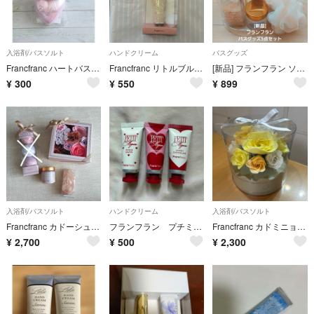
入浴剤/バスソルト
ハンドクリーム
バスグッズ
Francfranc ハートバスフィズ
Francfranc リトルブルームチャーム付きハンドクリームOR
[新品] フランフラン ソフトサボンの香りセレーナバスグッズ5点セット
¥
300
¥
550
¥
899
入浴剤/バスソルト
ハンドクリーム
入浴剤/バスソルト
Francfranc カドーシュシュ バスギフトセット プレゼント お祝い 風呂
フランフラン プチミニョン ハンドクリームセット
Francfranc カドミニョン バスペタル ブーケ ライトグリーン 入浴剤
¥
2,700
¥
500
¥
2,300