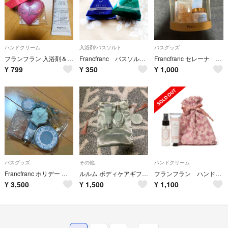
ハンドクリーム
入浴剤/バスソルト
バスグッズ
フランフラン 入浴剤＆ハンドクリームセット 未使用 ギフト
Francfranc バスソルト テトラ2個
Francfranc セレーナ ボディケアギフトセット M
¥
799
¥
350
¥
1,000
バスグッズ
その他
ハンドクリーム
Francfranc ホリデー ボディケアセット
ルルム ボディケアギフトセット サテン S グリーン
フランフラン ハンドクリーム・ボディミストセット
¥
3,500
¥
1,500
¥
1,100