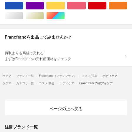
ブルー・ネイビー/青色系
パープル/紫色系
イエロー/黄色系
ピンク/桃色系
レッド/赤色系
オ
シルバー/銀色系
ゴールド/金色系
マルチカラー
Francfrancを出品してみませんか？
買取よりも高値で売れる!
まずはFrancfrancの売れ筋価格をチェック
ラクマ
ブランド一覧
Francfranc（フランフラン）
コスメ/美容
ボディケア
ラクマ
カテゴリ一覧
コスメ/美容
ボディケア
Francfrancのボディケア
ページの上へ戻る
注目ブランド一覧