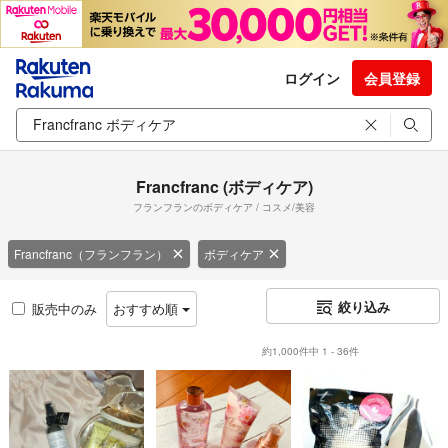
ログイン
会員登録
Francfranc (ボディケア)
フランフランのボディケア / コスメ/美容
Francfranc（フランフラン）
ボディケア
絞り込み
販売中のみ
おすすめ順
約1,000件中 1 - 36件