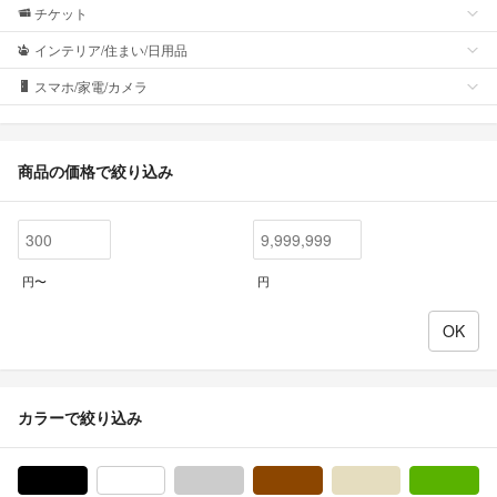
チケット
インテリア/住まい/日用品
スマホ/家電/カメラ
商品の価格で絞り込み
円〜
円
カラーで絞り込み
ブラック/黒色系
ホワイト/白色系
グレー/灰色系
ブラウン/茶色系
ベージュ系
グ