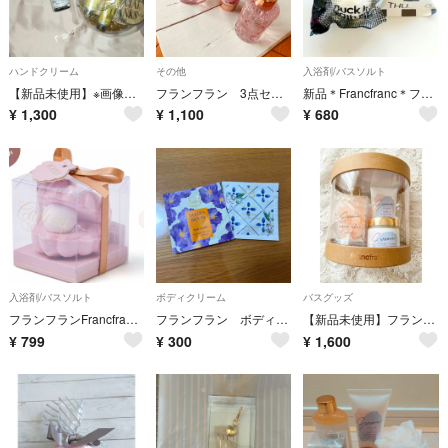
ハンドクリーム
その他
入浴剤/バスソルト
【新品未使用】※画像複数枚あります Francfranc タオルギフトセット ウィズフローラ オーガンジーセット
フランフラン 3点セット ヘア&ボディオイル ハンド&ボディクリーム ボディミスト
新品＊Francfranc＊フランフラン＊入浴剤2個セット
¥
1,300
¥
1,100
¥
680
入浴剤/バスソルト
ボディクリーム
バスグッズ
フランフランFrancfranc カドーシュシュ シェルフィズ ピンク 入浴剤
フランフラン ボディクリーム
​【新品未使用】フランフラン セレーナ ボディケアギフトセット M（ソフトサボン）
¥
799
¥
300
¥
1,600